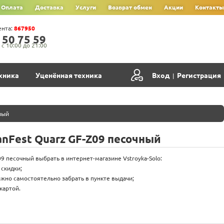
Оплата
Доставка
Услуги
Возврат обмен
Акции
Контакты
ента:
867950
‍5‍0‍ 7‍5‍ 5‍9‍
с 10:00 до 21:00
хника
Уценённая техника
Вход
Регистрация
|
ный
anFest Quarz GF-Z09 песочный
09 песочный выбрать в интернет-магазине Vstroyka-Solo:
 скидки;
жно самостоятельно забрать в пункте выдачи;
картой.