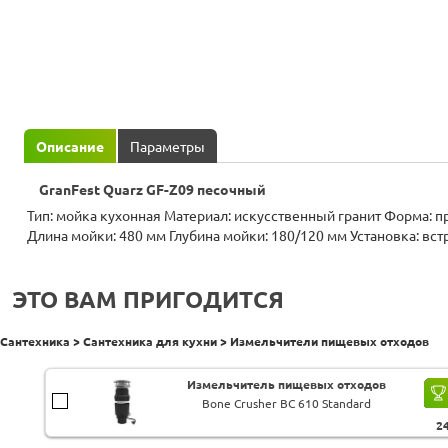
Описание
Параметры
GranFest Quarz GF-Z09 песочный
Тип: мойка кухонная Материал: искусственный гранит Форма: прямоугольная Ширина мойки: 620 мм
Длина мойки: 480 мм Глубина мойки: 180/120 мм Установка: встраиваемая сверху Число основных
ЭТО ВАМ ПРИГОДИТСЯ
Сантехника > Сантехника для кухни > Измельчители пищевых отходов
Измельчитель пищевых отходов
Bone Crusher BC 610 Standard
2