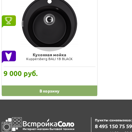
Кухонная мойка
Kuppersberg BALI 1B BLACK
9 000
руб.
В корзину
Пункты самовывоза:
8‍ 4‍9‍5‍ 1‍5‍0‍ 7‍5‍ 5‍9‍