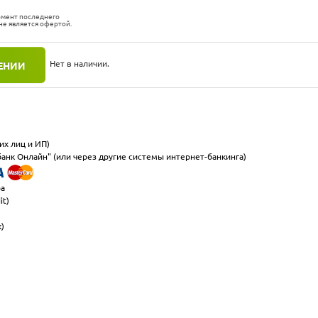
омент последнего
не является офертой.
Нет в наличии.
ЕНИИ
их лиц и ИП)
анк Онлайн" (или через другие системы интернет-банкинга)
ра
it)
к)