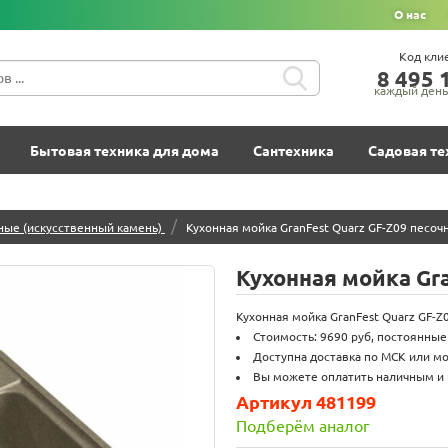
О нас
Код кли
8‍ 4‍9‍5‍ 1
каждый день 
Бытовая техника для дома
Сантехника
Садовая те
/
ные (искусственный камень)
Кухонная мойка GranFest Quarz GF-Z09 песоч
Кухонная мойка Gr
Кухонная мойка GranFest Quarz GF-Z
Стоимость: 9690 руб, постоянные
Доступна доставка по МСК или мо
Вы можете оплатить наличным и 
Артикул 481199
Подберём аналог