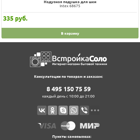
Надувная подушка для шеи
Intex 68675
335
руб.
В корзину
Консультации по товарам и заказам:
8‍ 4‍9‍5‍ 1‍5‍0‍ 7‍5‍ 5‍9‍
каждый день с 10:00 до 21:00
Пункты самовывоза: