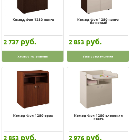
Оплата
Доставка
Сортировка по
Услуги
Комод Фея 1280 венге
Комод Фея 1280 венге-
Возврат
бежевый
обмен
По популярности
Акции
Наименованию
Контакты
руб.
руб.
2 737
2 853
Новинкам
Дешевле
Узнать о поступлении
Узнать о поступлении
Дороже
100% гарантия цены и наличия
В наличии на складе
Скидки, подарки
Хиты
Комод Фея 1280 орех
Комод Фея 1280 слоновая
кость
Цена
-
руб.
руб.
2 853
2 976