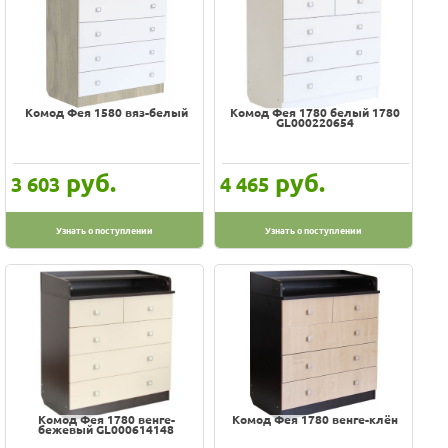
Россия
Росспласт
СКВ-Компани
Соня
Комод Фея 1580 вяз-белый
Комод Фея 1780 белый 1780
УЛЬЯНА
GL000220654
Фея
руб.
руб.
3 603
4 465
Узнать о поступлении
Узнать о поступлении
Комод Фея 1780 венге-
Комод Фея 1780 венге-клён
бежевый GL000614148