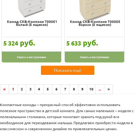
Комод СКВ-Компани 700051
Комод СКВ-Компани 700055
белый (5 ящиков)
береза (5 ящиков)
руб.
руб.
5 324
5 633
Узнать о поступлении
Узнать о поступлении
Показать ещё
«
1
2
3
4
5
6
7
8
9
10
...
»
Компактные комоды – прекрасный способ эффективно использовать
полезное пространство в детской комнате. Для самых маленьких – модели с
пеленальными столиками, которые помогают хранить под рукой все
необходимое для переодевания малыша. Предлагаем приобрести модели в
классическом и современном дизайне по привлекательным ценам.