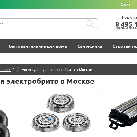
О нас
Код кли
8‍ 4‍9‍5‍ 1
каждый день 
Бытовая техника для дома
Сантехника
Садовая те
/
ности
Аксессуары для электробритв в Москве
я электробритв в Москве