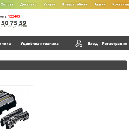
Оплата
Доставка
Услуги
Возврат обмен
Акции
Контакты
ента:
122403
‍5‍0‍ 7‍5‍ 5‍9‍
с 10:00 до 21:00
хника
Уценённая техника
Вход
Регистрация
|