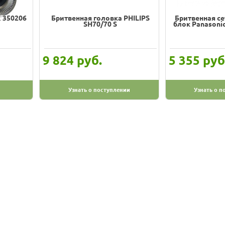
 350206
Бритвенная головка PHILIPS
Бритвенная с
SH70/70 S
блок Panasoni
руб.
руб
9 824
5 355
Узнать о поступлении
Узнать о п