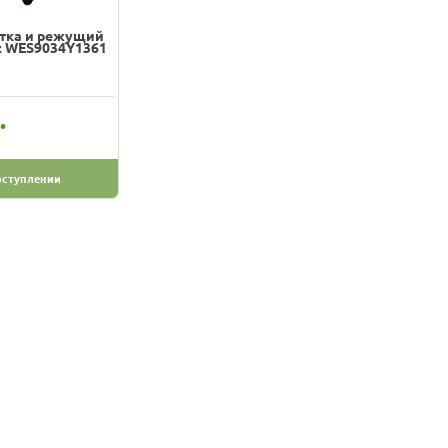
етка и режущий
c WES9034Y1361
.
оступлении