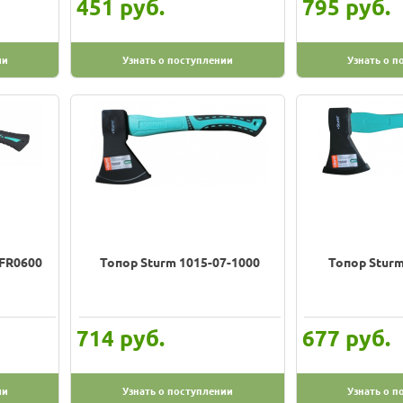
руб.
руб.
451
795
ии
Узнать о поступлении
Узнать о п
-FR0600
Топор Sturm 1015-07-1000
Топор Sturm
руб.
руб.
714
677
ии
Узнать о поступлении
Узнать о п