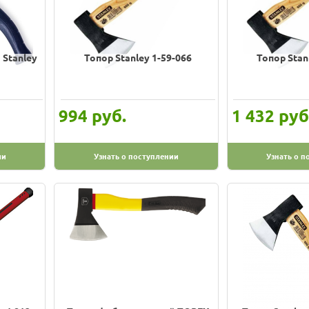
Stanley
Топор Stanley 1-59-066
Топор Stan
руб.
руб
994
1 432
ии
Узнать о поступлении
Узнать о п