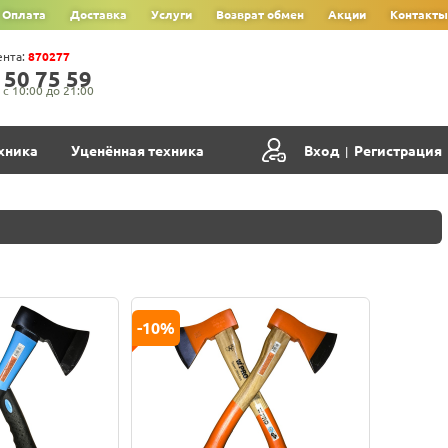
Оплата
Доставка
Услуги
Возврат обмен
Акции
Контакты
ента:
870277
‍5‍0‍ 7‍5‍ 5‍9‍
с 10:00 до 21:00
хника
Уценённая техника
Вход
Регистрация
|
-10%