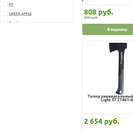
FIT
руб.
808
GREEN APPLE
898 руб.
Gardena
В корзину
Hammer
Husqvarna
KROFT
Kraftool
MORAKNIV
Matrix
NEO
Топор универсальный 
Patriot
Light S7 27461-
Plantic
SANTOOL
руб.
2 654
STAYER