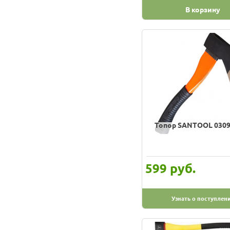
Skrab
В корзину
Stanley
Stihl
Sturm
TOPEX
Truper
Unipro
Wipro
Топор SANTOOL 0309
ЗУБР
ИЖСТАЛЬ
Квалитет
руб.
599
Сибин
Сорокин
Узнать о поступлен
Тевтон