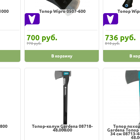
1000
Топор Wipro 0507-600
Топор Wip
руб.
руб.
700
736
778 руб.
818 руб.
В корзину
В ко
-800
Топор-колун Gardena 08718-
Топор похо
48.000.00
Gardena Топор
34 см 08713-4
48.0