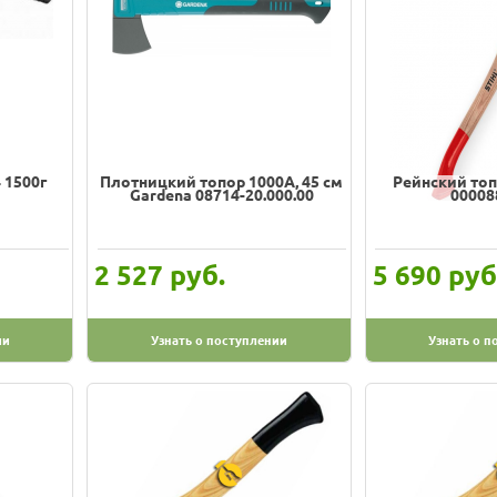
 1500г
Плотницкий топор 1000A, 45 см
Рейнский топор
Gardena 08714-20.000.00
00008
руб.
руб
2 527
5 690
ии
Узнать о поступлении
Узнать о п