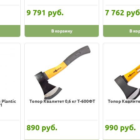
руб.
руб
9 791
7 762
В корзину
В ко
Plantic
Топор Квалитет 0,6 кг Т-600ФТ
Топор Квалитет
01
руб.
руб.
890
990