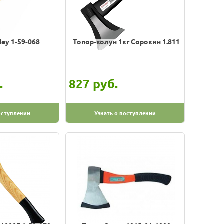
ley 1-59-068
Топор-колун 1кг Сорокин 1.811
.
руб.
827
оступлении
Узнать о поступлении