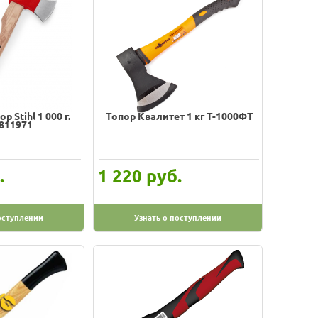
 Stihl 1 000 г.
Топор Квалитет 1 кг Т-1000ФТ
811971
.
руб.
1 220
оступлении
Узнать о поступлении