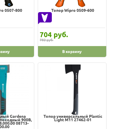
ro 0507-800
Топор Wipro 0509-600
руб.
704
782 руб.
рзину
В корзину
дный Gardena
Топор универсальный Plantic
 походный 900B,
Light M11 27462-01
8.000.00 08713-
00.00