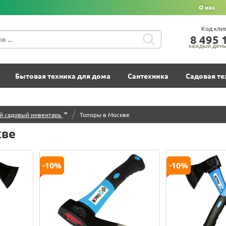
О нас
Код кли
8‍ 4‍9‍5‍ 1
каждый день 
Бытовая техника для дома
Сантехника
Садовая те
/
й садовый инвентарь
Топоры в Москве
кве
-10%
-10%