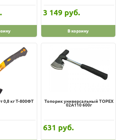
.
руб.
3 149
рзину
В корзину
 0,8 кг Т-800ФТ
Топорик универсальный TOPEX
02A110 600г
руб.
631