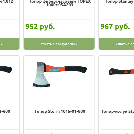
 1.812
Топор фибергласовый TOPEX
Топор Stanley
1000г 05A203
руб.
руб.
952
967
ии
Узнать о поступлении
Узнать о п
1-600
Топор Sturm 1015-01-800
Топор-колун St