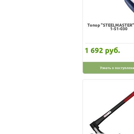
Топор "STEELMASTER" 
1-51-030
руб.
1 692
Узнать о поступлен