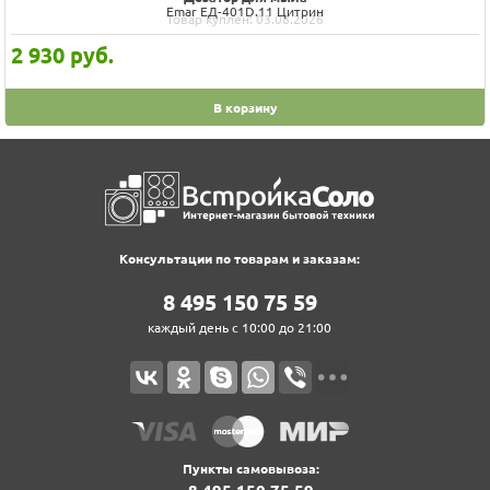
Omoikiri OM-05-LG светлое золото 4995075
Товар куплен: 31.07.2026
10 188
руб.
В корзину
Консультации по товарам и заказам:
8‍ 4‍9‍5‍ 1‍5‍0‍ 7‍5‍ 5‍9‍
каждый день с 10:00 до 21:00
Пункты самовывоза: