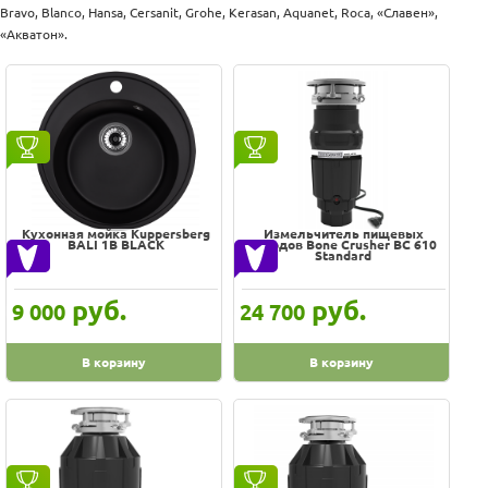
Оплата
Bravo, Blanco, Hansa, Cersanit, Grohe, Kerasan, Aquanet, Roca, «Славен»,
Из нержавеющей стали
Доставка
«Акватон».
Кварцевые
Услуги
Раковины из камня для кухни
Возврат
Раковины квадратные для кухни
обмен
Раковины керамические для кухни
Акции
Контакты
Раковины красные
Раковины круглые для кухни
Раковины металлические
Раковины розовые
Кухонная мойка Kuppersberg
Измельчитель пищевых
BALI 1B BLACK
отходов Bone Crusher BC 610
Подстолье под мойку
Standard
Сифоны для кухонных моек
руб.
руб.
9 000
24 700
Смесители для моек
В корзину
В корзину
Cмесители для кухни с душем
Cмесители с двумя изливами для кухни
Двухрычажные смесители для кухни
Итальянские смесители для кухни