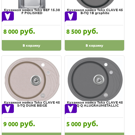
Paulmark
Кухонная мойка Teka BEF 15.38
Кухонная мойка Teka CLAVE 45
Polaris
F POLISHED
B-TQ 1B graphite
Polygran
Premial
руб.
руб.
8 000
8 500
Prevex
Pyramis
В корзину
В корзину
RAGLO
RESPECTA
ROSSINKA (AF)
ROSSINKA (K)
ROSSINKA (KA)
ROSSINKA (КА)
Кухонная мойка Teka CLAVE 45
Кухонная мойка Teka CLAVE 45
Rav Slezak
S-TQ DUNE BEIGE
S-TQ Q ALUGRAUMETALLIC
Ravak
Razer
руб.
руб.
9 000
5 000
Reginox