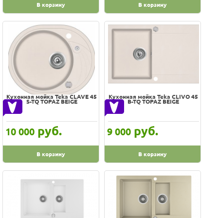
Rerih
В корзину
В корзину
Rivelato
River
Roca
Rodi
Rossinka
Rubineta
Кухонная мойка Teka CLAVE 45
Кухонная мойка Teka CLIVO 45
Rush
S-TQ TOPAZ BEIGE
B-TQ TOPAZ BEIGE
SMARTsant
SPLENKA
руб.
руб.
10 000
9 000
STATUS
STL
В корзину
В корзину
Sanit
Saraya
Schock
Seaman