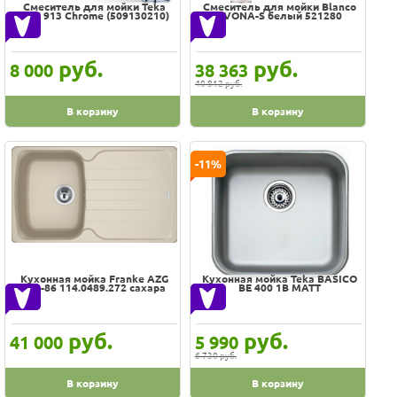
LAVA
Смеситель для мойки Teka
Смеситель для мойки Blanco
AUK 913 Chrome (509130210)
AVONA-S белый 521280
LOFFREY
Ledeme
руб.
руб.
8 000
38 363
Legenda
40 812 руб.
Lemark
В корзину
В корзину
Lex
Libhof
-11%
M&Z
MAGIC PRICE
MARMITON
MARMORIN
MGS
Кухонная мойка Franke AZG
Кухонная мойка Teka BASICO
611-86 114.0489.272 сахара
BE 400 1B MATT
Mariani
Marrbaxx
руб.
руб.
41 000
5 990
Matteo
6 730 руб.
Maunfeld
В корзину
В корзину