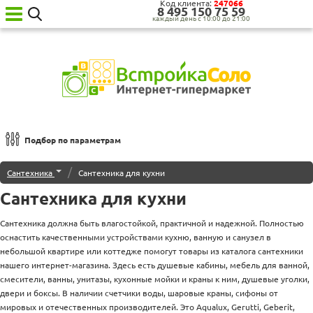
Код клиента:
247066
8‍ 4‍9‍5‍ 1‍5‍0‍ 7‍5‍ 5‍9‍
каждый день с 10:00 до 21:00
Ваш
город:
Москва
Категории
товаров
Бытовая
техника
Подбор по параметрам
для
кухни
Дополнительные принадлежности для моек
/
Сантехника
Сантехника для кухни
Бытовая
техника
Измельчители пищевых отходов
Сантехника для кухни
для
дома
Комплекты мойка и смеситель
Сантехника должна быть влагостойкой, практичной и надежной. Полностью
Сантехника
оснастить качественными устройствами кухню, ванную и санузел в
Садовая
Краны-водонагреватели
небольшой квартире или коттедже помогут товары из каталога сантехники
техника
нашего интернет-магазина. Здесь есть душевые кабины, мебель для ванной,
Уценённая
Кухонные мойки
смесители, ванны, унитазы, кухонные мойки и краны к ним, душевые уголки,
техника
двери и боксы. В наличии счетчики воды, шаровые краны, сифоны от
О нас
мировых и отечественных производителей. Это Aqualux, Gerutti, Geberit,
Гранитные (искусственный камень)