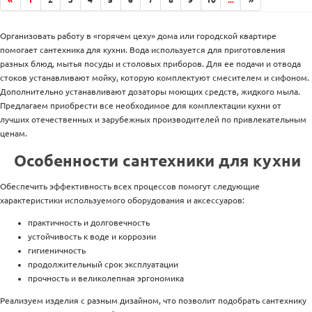
Акватон
Аркон
Организовать работу в «горячем цеху» дома или городской квартире
БЕЛАРУСЬ
помогает сантехника для кухни. Вода используется для приготовления
Бирюса
разных блюд, мытья посуды и столовых приборов. Для ее подачи и отвода
стоков устанавливают мойку, которую комплектуют смесителем и сифоном.
ВИЗ
Дополнительно устанавливают дозаторы моющих средств, жидкого мыла.
Варион
Предлагаем приобрести все необходимое для комплектации кухни от
лучших отечественных и зарубежных производителей по привлекательным
КЗС
ценам.
Кромрус
Особенности сантехники для кухни
ЛесМаркет
РМС
Обеспечить эффективность всех процессов помогут следующие
РигельСИБ
характеристики используемого оборудования и аксессуаров:
Россия
практичность и долговечность
устойчивость к воде и коррозии
Славен
гигиеничность
Укрсанлит
продолжительный срок эксплуатации
Центр Сантехники
прочность и великолепная эргономика
Эконом
Реализуем изделия с разным дизайном, что позволит подобрать сантехнику