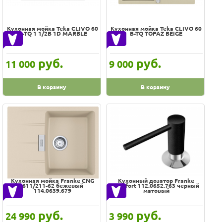
Sinbo
Smeg
Кухонная мойка Teka CLIVO 60
Кухонная мойка Teka CLIVO 60
Stella Polar
B-TQ 1 1/2B 1D MARBLE
B-TQ TOPAZ BEIGE
TOLERO
Teka
руб.
руб.
11 000
9 000
Thor
Timo
В корзину
В корзину
Tivoli
TopZero
Unipump
VIOLET
Vanhausen
Vidima
Кухонная мойка Franke CNG
Кухонный дозатор Franke
Viega
611/211-62 бежевый
Comfort 112.0652.763 черный
114.0639.679
матовый
Villeroy&Boch
Vitra
руб.
руб.
24 990
3 990