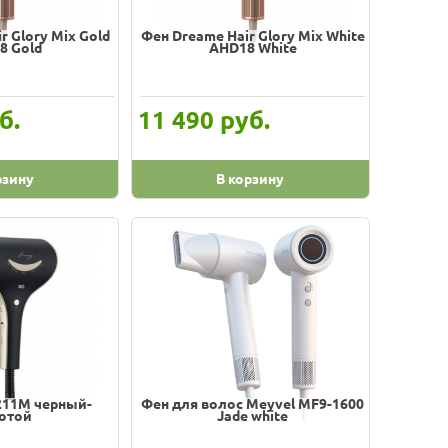
r Glory Mix Gold
Фен Dreame Hair Glory Mix White
8 Gold
AHD18 White
б.
руб.
11 490
рзину
В корзину
211M черный-
Фен для волос Meyvel MF9-1600
отой
Jade white