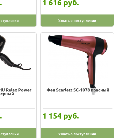
.
руб.
1 616
оступлении
Узнать о поступлении
U Relax Power
Фен Scarlett SC-1078 красный
 черный
.
руб.
1 154
оступлении
Узнать о поступлении