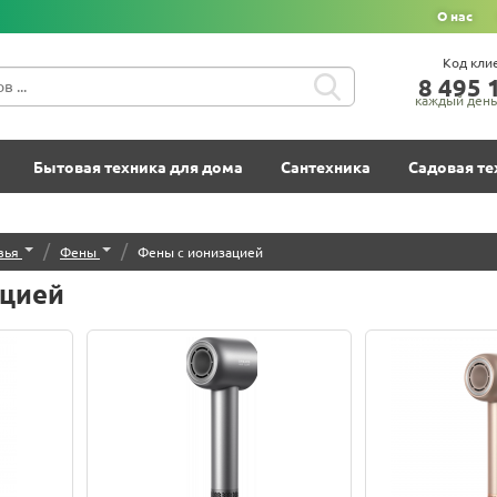
О нас
Код кли
8‍ 4‍9‍5‍ 1
каждый день 
Бытовая техника для дома
Сантехника
Садовая те
/
/
вья
Фены
Фены с ионизацией
ацией