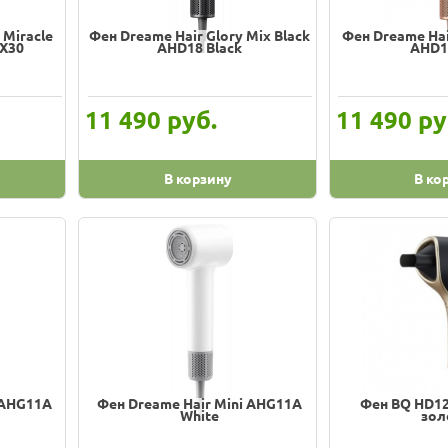
 Miracle
Фен Dreame Hair Glory Mix Black
Фен Dreame Hai
НХ30
AHD18 Black
AHD1
руб.
ру
11 490
11 490
В корзину
В ко
 AHG11A
Фен Dreame Hair Mini AHG11A
Фен BQ HD1
White
зол