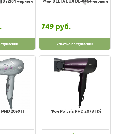
S-HD72I01 черный
Фен DELTA LUX DL-0464 черный
.
руб.
749
оступлении
Узнать о поступлении
s PHD 2059TI
Фен Polaris PHD 2078TDi