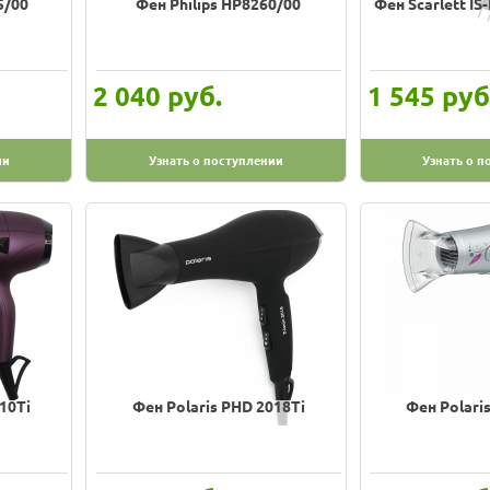
5/00
Фен Philips HP8260/00
Фен Scarlett I
руб.
руб
2 040
1 545
ии
Узнать о поступлении
Узнать о п
10Ti
Фен Polaris PHD 2018Ti
Фен Polari