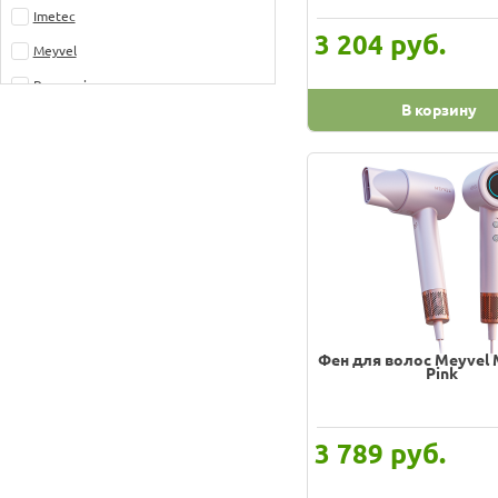
Imetec
руб.
3 204
Meyvel
Panasonic
В корзину
Philips
Polaris
Rolsen
Scarlett
Shivaki
Vitek
Аксинья
Фен для волос Meyvel 
ВАСИЛИСА
Pink
руб.
3 789