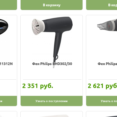
В корзину
В ко
 11312N
Фен Philips BHD302/30
Фен Philip
руб.
руб
2 351
2 621
ии
Узнать о поступлении
Узнать о п