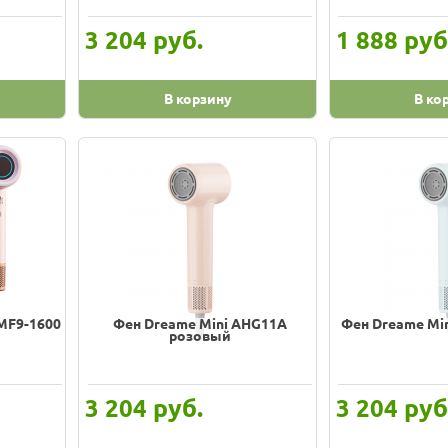
руб.
руб
3 204
1 888
В корзину
В ко
MF9-1600
Фен Dreame Mini AHG11A
Фен Dreame Mi
розовый
руб.
руб
3 204
3 204