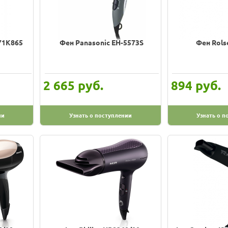
71K865
Фен Panasonic EH-5573S
Фен Rols
руб.
руб.
2 665
894
ии
Узнать о поступлении
Узнать о п