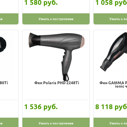
руб.
руб
1 580
1 058
ии
Узнать о поступлении
Узнать о п
80Ti
Фен Polaris PHD 2248Ti
Фен GAMMA PI
ionic
руб.
руб
1 536
8 118
ии
Узнать о поступлении
Узнать о п