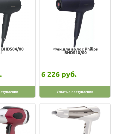
s BHD504/00
Фен для волос Philips
BHD510/00
.
руб.
6 226
оступлении
Узнать о поступлении