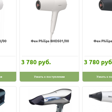
0/00
Фен Philips BHD501/00
Фен Philip
руб.
руб
3 780
3 780
ии
Узнать о поступлении
Узнать о п