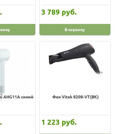
.
руб.
3 789
рзину
В корзину
ni AHG11A синий
Фен Vitek 8208-VT(BK)
.
руб.
1 223