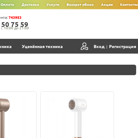
Оплата
Доставка
Услуги
Возврат обмен
Акции
Контакты
ента:
743953
‍5‍0‍ 7‍5‍ 5‍9‍
с 10:00 до 21:00
хника
Уценённая техника
Вход
Регистрация
|