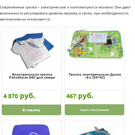
Оплата
100% гарантия цены и наличия
Доставка
Современные грелки – электрические и комплектуются чехлами. Они дают
Услуги
возможность регулировать уровень нагрева, а также, при необходимости,
В наличии на складе
Возврат
автоматически отключаются.
Скидки, подарки
обмен
Акции
Хиты
Контакты
Цена
-
Производитель
Электрическая грелка
Грелка электрическая Десна
Pekatherm S40 для спины
-4-с (34*42)
Aeg
Ariete
руб.
руб.
4 870
467
B.WELL
BIDDERFORD
В корзину
Узнать о поступлении
Beurer
First
Green Glade