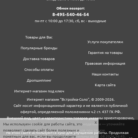
Обмен возврат:
8‍-4‍9‍5‍-5‍4‍0‍-4‍6‍-5‍4‍
пн-пт с 10:00 до 17:30, сб, вс - выходные
Товары для Вас
Услуги покупателям
Популярные бренды
Гарантия на товары
Доставка товаров
Правовая информация
Способы оплаты
Наши контакты
Дропшиппинг
Карта сайта
Интернет-магазин под ключ
Интернет магазин "Встройка-Соло", © 2009-2026.
Сайт носит информационный характер и не является публичной
офертой, определяемой положениями ч.2 ст. 437 ГК РФ.
Внешний вид, цвет и характеристики товаров указаны ориентировочно,
Мы используем cookie для работы сайта, это
могут не совпадать с обновленными моделями — уточняйте
позволяет сделать сайт более полезным и
информацию у менеджеров при заказе.
На этом сайте используются куки для улучшения работы. Продолжая
понятным для вас, если вы продолжаете
Цены и условия доставки действительны до 07.08.2026 16:45.