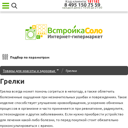
Код клиента:
151152
8‍ 4‍9‍5‍ 1‍5‍0‍ 7‍5‍ 5‍9‍
каждый день с 10:00 до 21:00
Ваш
город:
Москва
Категории
товаров
Бытовая
техника
Подбор по параметрам
для
кухни
Сортировка по
/
Товары для красоты и здоровья
Грелки
Бытовая
техника
Грелки
По популярности
для
дома
Наименованию
Грелка всегда может помочь согреться в непогоду, а также облегчить
Сантехника
болезненные ощущения при незначительных ушибах и повреждениях. Такое
Новинкам
Садовая
изделие способствует улучшению кровообращения, ускорению обменных
техника
Дешевле
процессов в организме и часто применяется при ревматизме, радикулите,
Уценённая
остеохондрозе и других заболеваниях. Если нужно приобрести устройство
Дороже
техника
для лечения какой-либо болезни, то перед покупкой стоит обязательно
О нас
проконсультироваться с врачом.