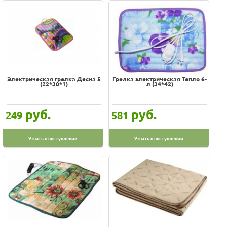
Электрическая грелка Десна 5
Грелка электрическая Тепло 6-
(22*30*1)
л (34*42)
руб.
руб.
249
581
Узнать о поступлении
Узнать о поступлении