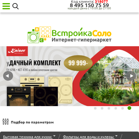
Код клиента:
318077
8‍ 4‍9‍5‍ 1‍5‍0‍ 7‍5‍ 5‍9‍
каждый день с 10:00 до 21:00
Ваш
город:
Москва
Категории
товаров
Бытовая
техника
для
кухни
Бытовая
техника
для
дома
Сантехника
Садовая
техника
Уценённая
Подбор по параметрам
техника
Сортировка по
О нас
/
/
Бытовая техника для кухни
Фильтры для воды и кулеры