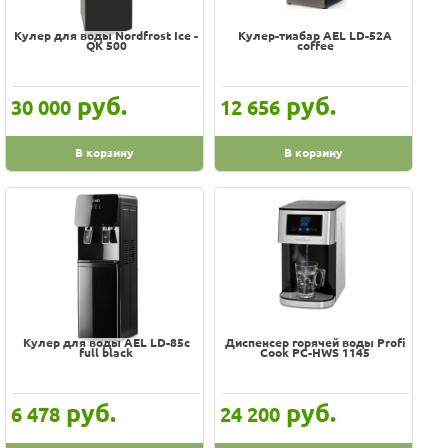
Кулер для воды Nordfrost Ice -
Кулер-тиабар AEL LD-52A
QK 500
coffee
руб.
руб.
30 000
12 656
В корзину
В корзину
Кулер для воды AEL LD-85c
Диспенсер горячей воды Profi
full black
Cook PC-HWS 1145
руб.
руб.
6 478
24 200