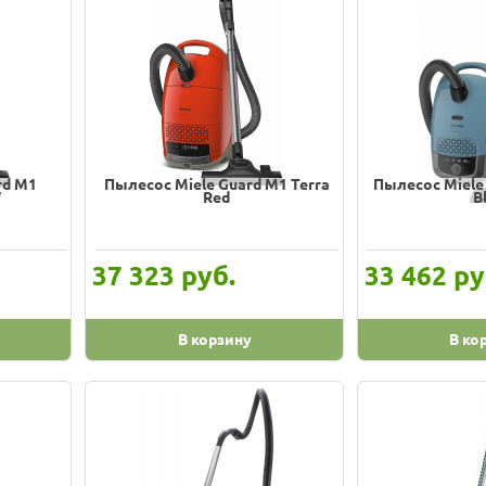
rd M1
Пылесос Miele Guard M1 Terra
Пылесос Miele 
W
Red
B
руб.
ру
37 323
33 462
В корзину
В ко