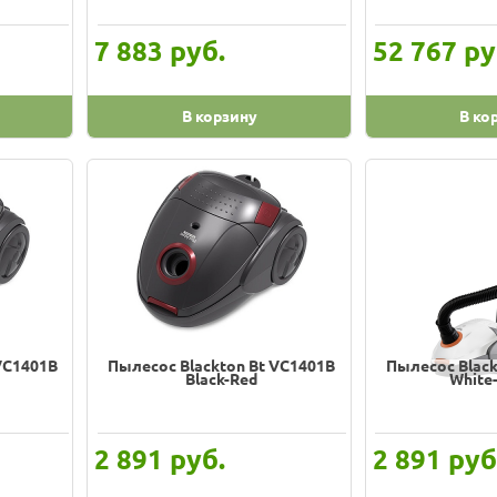
руб.
ру
7 883
52 767
В корзину
В ко
VC1401B
Пылесос Blackton Bt VC1401B
Пылесос Black
Black-Red
White
руб.
руб
2 891
2 891