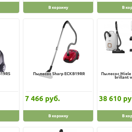
В корзину
В ко
B19RS
Пылесос Sharp ECKB19RR
Пылесос Miele 
brillant 
руб.
ру
7 466
38 610
В корзину
В ко