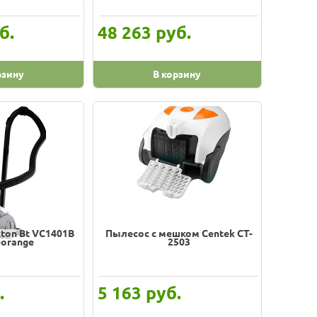
б.
руб.
48 263
рзину
В корзину
ton Bt VC1401B
Пылесос с мешком Centek CT-
-orange
2503
.
руб.
5 163