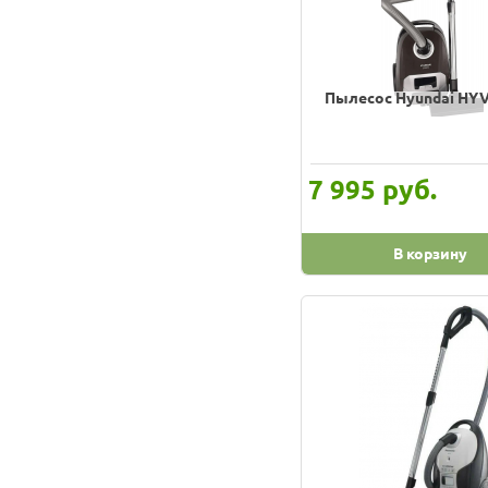
Philips
Polaris
REMENIS
Пылесос Hyundai HY
Redmond
Rolsen
руб.
7 995
STARWIND
Sakura
В корзину
Samsung
Saturn
Scarlett
Sharp
Shivaki
Shop-Vac
Sinbo