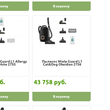
рзину
В корзину
Guard L1 Allergy
Пылесос Miele Guard L1
white 2755
Cat&Dog Obsidian 2756
б.
руб.
43 758
рзину
В корзину