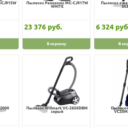
C-CJ915W
Пылесос Panasonic MC-CJ917W
Пылесос с м
WHITE
SC
руб.
руб
23 376
6 324
В корзину
В ко
C2000
Пылесос Willmark VC-2650DBM
Пылесос
серый
VC20M