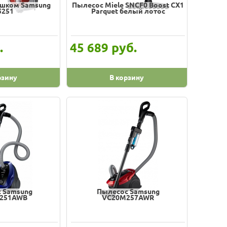
ешком Samsung
Пылесос Miele SNCF0 Boost CX1
5251
Parquet белый лотос
.
руб.
45 689
рзину
В корзину
 Samsung
Пылесос Samsung
251AWB
VC20M257AWR