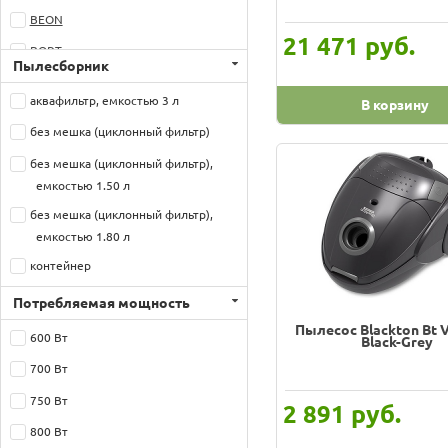
BEON
руб.
21 471
BORT
Пылесборник
Beko
аквафильтр, емкостью 3 л
В корзину
Binatone
без мешка (циклонный фильтр)
Blackton
без мешка (циклонный фильтр),
Bosch
емкостью 1.50 л
Candy
без мешка (циклонный фильтр),
емкостью 1.80 л
Centek
контейнер
DAEWOO
контейнер 1.40 л
DEERMA
Потребляемая мощность
контейнер 1.50 л
Пылесос Blackton Bt 
DEFORT
600 Вт
Black-Grey
контейнер 2 л
DELTA
700 Вт
мешок
Daewoo Electronics
750 Вт
руб.
2 891
мешок, емкостью 1 л
DeLonghi
800 Вт