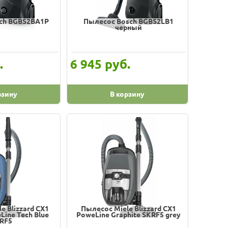
ch BGBS2BA1P
Пылесос Bosch BGBS2LB1
черный
.
руб.
6 945
рзину
В корзину
e Blizzard CX1
Пылесос Miele Blizzard CX1
Line Tech Blue
PoweLine Graphite SKRF5 grey
RF5