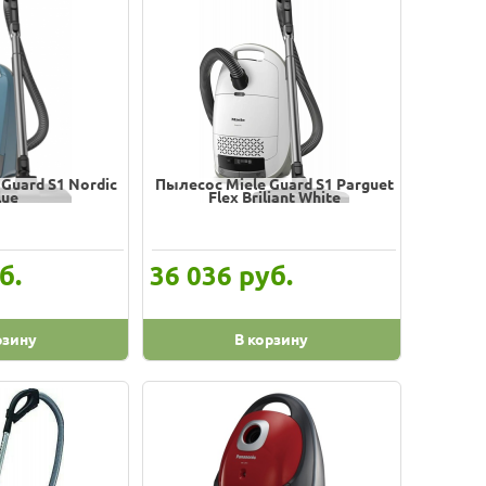
Guard S1 Nordic
Пылесос Miele Guard S1 Parguet
lue
Flex Briliant White
б.
руб.
36 036
рзину
В корзину