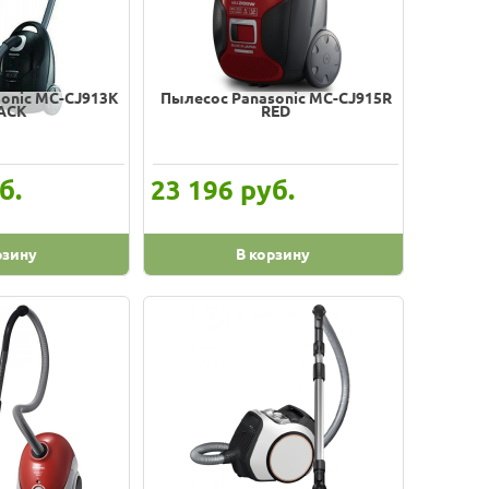
onic MC-CJ913K
Пылесос Panasonic MC-CJ915R
ACK
RED
б.
руб.
23 196
рзину
В корзину