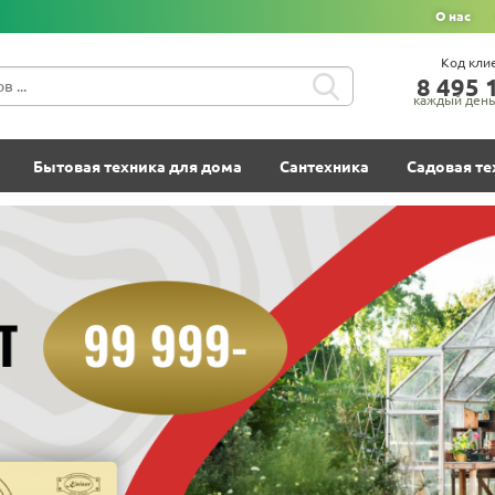
О нас
Код кли
8‍ 4‍9‍5‍ 1
каждый день 
Бытовая техника для дома
Сантехника
Садовая те