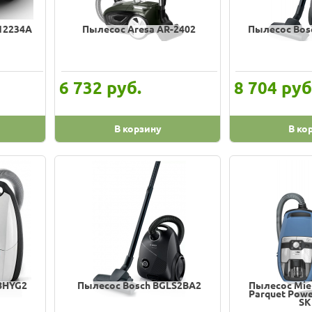
12234A
Пылесос Aresa AR-2402
Пылесос Bos
руб.
руб
6 732
8 704
В корзину
В ко
8HYG2
Пылесос Bosch BGLS2BA2
Пылесос Miel
Parquet Powe
SK