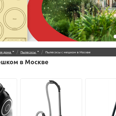
/
/
ля дома
Пылесосы
Пылесосы с мешком в Москве
ешком в Москве