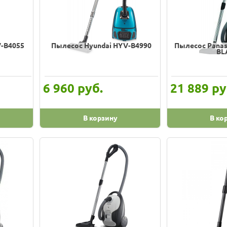
V-B4055
Пылесос Hyundai HYV-B4990
Пылесос Panas
BL
руб.
ру
6 960
21 889
В корзину
В ко