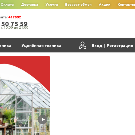
Оплата
Доставка
Услуги
Возврат обмен
Акции
Контакты
ента:
417592
‍5‍0‍ 7‍5‍ 5‍9‍
с 10:00 до 21:00
хника
Уценённая техника
Вход
Регистрация
|