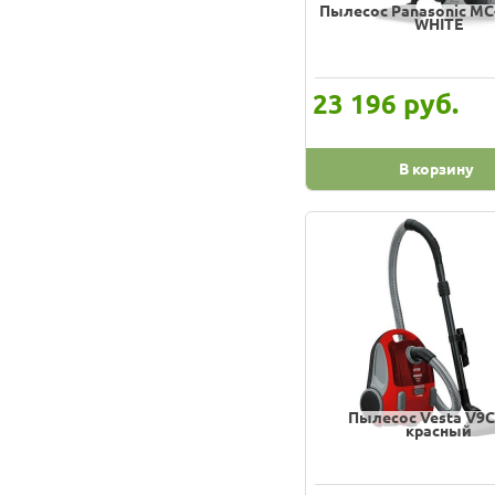
Supra
Пылесос Panasonic M
WHITE
Thomas
Tristar
руб.
23 196
VAX
Vesta
В корзину
Vigor
Vitek
Willmark
Zanussi
Zelmer
Аксинья
Энергия
Пылесос Vesta V9
ЯРОМИР
красный