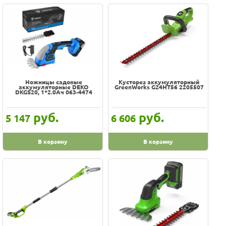
Ножницы садовые
Кусторез аккумуляторный
аккумуляторные DEKO
GreenWorks G24HT56 2205507
DKGS20, 1*2.0Ач 063-4474
руб.
руб.
5 147
6 606
В корзину
В корзину