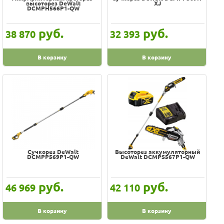
высоторез DeWalt
XJ
DCMPH566P1-QW
руб.
руб.
38 870
32 393
В корзину
В корзину
Сучкорез DeWalt
Высоторез аккумуляторный
DCMPP569P1-QW
DeWalt DCMPS567P1-QW
руб.
руб.
46 969
42 110
В корзину
В корзину