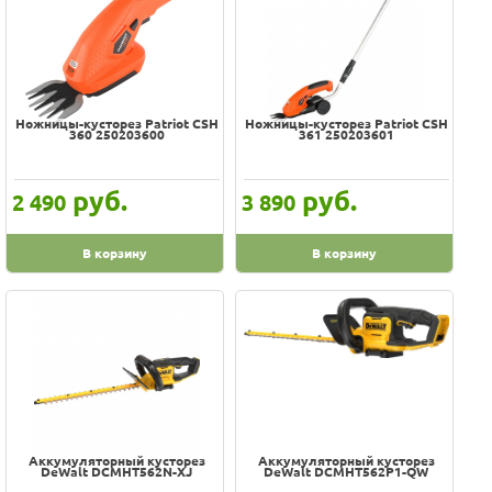
Ножницы-кусторез Patriot CSH
Ножницы-кусторез Patriot CSH
360 250203600
361 250203601
руб.
руб.
2 490
3 890
В корзину
В корзину
Аккумуляторный кусторез
Аккумуляторный кусторез
DeWalt DCMHT562N-XJ
DeWalt DCMHT562P1-QW