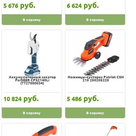
руб.
руб.
5 676
6 624
В корзину
В корзину
Аккумуляторный секатор
Ножницы-кусторез Patriot CSH
FarSEER CPS2140Li
215 250205220
(7727000034)
руб.
руб.
10 824
5 486
В корзину
В корзину