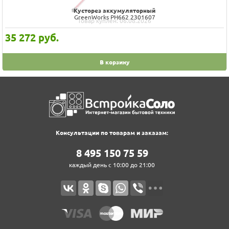
Кусторез аккумуляторный
GreenWorks PH662 2301607
Товар куплен: 06.08.2026
35 272
руб.
В корзину
Консультации по товарам и заказам:
8‍ 4‍9‍5‍ 1‍5‍0‍ 7‍5‍ 5‍9‍
каждый день с 10:00 до 21:00