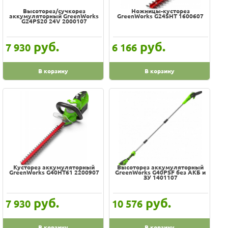
Высоторез/сучкорез
Ножницы-кусторез
аккумуляторный GreenWorks
GreenWorks G24SHT 1600607
G24PS20 24V 2000107
руб.
руб.
7 930
6 166
В корзину
В корзину
Кусторез аккумуляторный
Высоторез аккумуляторный
GreenWorks G40HT61 2200907
GreenWorks G40PSF без АКБ и
ЗУ 1401107
руб.
руб.
7 930
10 576
В корзину
В корзину