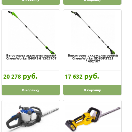
Высоторез аккумуляторный
Высоторез аккумуляторный
GreenWorks G40PSH 1303907
GreenWorks GD60PST25
1402107
руб.
руб.
20 278
17 632
В корзину
В корзину