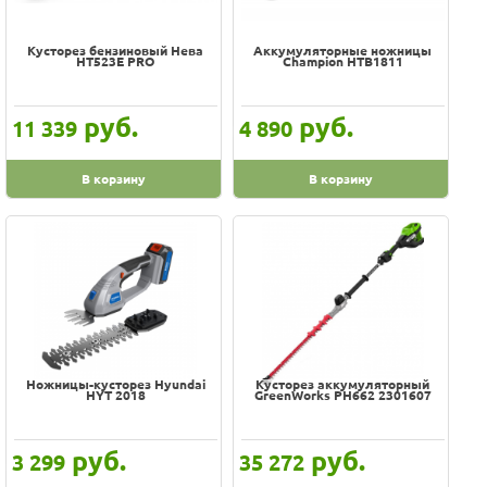
Кусторез бензиновый Нева
Аккумуляторные ножницы
HT523E PRO
Champion HTB1811
руб.
руб.
11 339
4 890
В корзину
В корзину
Ножницы-кусторез Hyundai
Кусторез аккумуляторный
HYT 2018
GreenWorks PH662 2301607
руб.
руб.
3 299
35 272