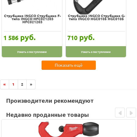
Струбцина INGCO Струбцина F-
Струбцина INGCO Струбцина G-
типа INGCO HFC021203
типа INGCO HGC0105 HGC0105
HFC021203
руб.
руб.
1 586
710
Узнать о поступлении
Узнать о поступлении
Показать ещё
«
1
2
»
Производители рекомендуют
Недавно проданные товары
Prev
Next