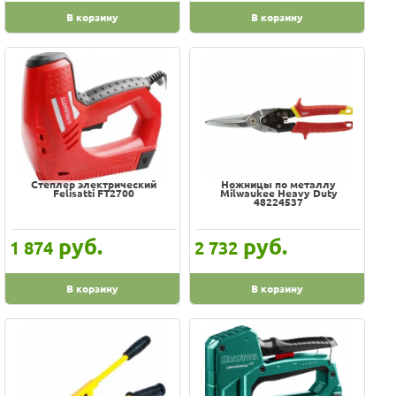
Jonnesway
В корзину
В корзину
Kraftool
Milwaukee
Stanley
Stels
Sturm!
Tor
WORX
Степлер электрический
Ножницы по металлу
Felisatti FT2700
Milwaukee Heavy Duty
48224537
ЗУБР
руб.
руб.
1 874
2 732
В корзину
В корзину