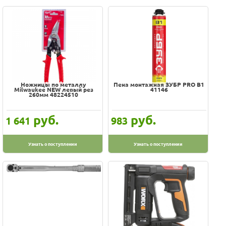
Ножницы по металлу
Пена монтажная ЗУБР PRO B1
Milwaukee NEW левый рез
41146
260мм 48224510
руб.
руб.
1 641
983
Узнать о поступлении
Узнать о поступлении