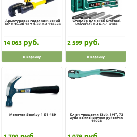
Арматурорез гидравлический
Степлер для скоб Kraftool
Tor HHG-20 12 т 4-20 мм 118223
Universal HD 6-в-1 3188
руб.
руб.
14 063
2 599
В корзину
В корзину
Молоток Stanley 1-51-489
Ключ-трещотка Stels 1/4", 72
зуба компонентная рукоятка
14028
руб.
руб.
1 700
1 079