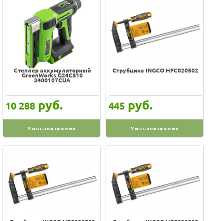
Степлер аккумуляторный
Струбцина INGCO HFC020502
GreenWorks G24CS10
3400107CUA
руб.
руб.
10 288
445
Узнать о поступлении
Узнать о поступлении