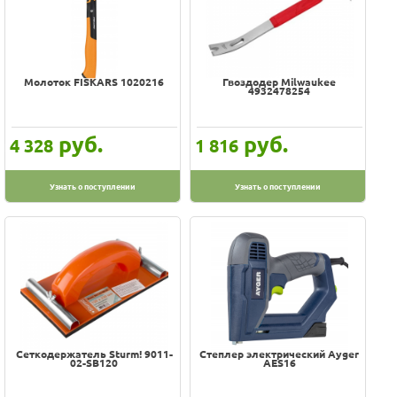
Молоток FISKARS 1020216
Гвоздодер Milwaukee
4932478254
руб.
руб.
4 328
1 816
Узнать о поступлении
Узнать о поступлении
Сеткодержатель Sturm! 9011-
Степлер электрический Ayger
02-SB120
AES16