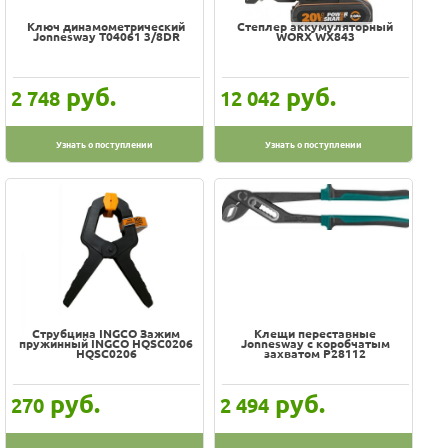
Ключ динамометрический
Степлер аккумуляторный
Jonnesway T04061 3/8DR
WORX WX843
руб.
руб.
2 748
12 042
Узнать о поступлении
Узнать о поступлении
Струбцина INGCO Зажим
Клещи переставные
пружинный INGCO HQSC0206
Jonnesway с коробчатым
HQSC0206
захватом P28112
руб.
руб.
270
2 494