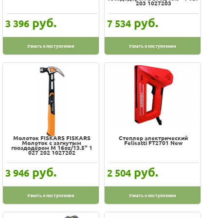
203 1027203
руб.
руб.
3 396
7 534
Узнать о поступлении
Узнать о поступлении
Молоток FISKARS FISKARS
Степлер электрический
Молоток с загнутым
Felisatti FT2701 New
гвоздодёром M 16oz/13.5" 1
027 202 1027202
руб.
руб.
3 946
2 504
Узнать о поступлении
Узнать о поступлении