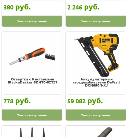
руб.
руб.
380
2 246
Узнать о поступлении
Узнать о поступлении
Отвёртка с 6 вставками
Аккумуляторный
Black&Decker BDHT0-62129
гвоздезабиватель DeWalt
DCN650N-XJ
руб.
руб.
778
59 082
Узнать о поступлении
Узнать о поступлении