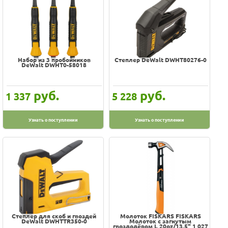
Набор из 3 пробойников
Степлер DeWalt DWHT80276-0
DeWalt DWHT0-58018
руб.
руб.
1 337
5 228
Узнать о поступлении
Узнать о поступлении
Степлер для скоб и гвоздей
Молоток FISKARS FISKARS
DeWalt DWHTTR350-0
Молоток с загнутым
гвоздодёром L 20oz/13.5" 1 027