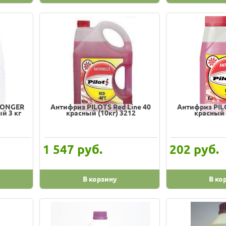
LONGER
Антифриз PILOTS Red Line 40
Антифриз PILO
й 3 кг
красный (10кг) 3212
красный 
руб.
руб.
1 547
202
В корзину
В ко