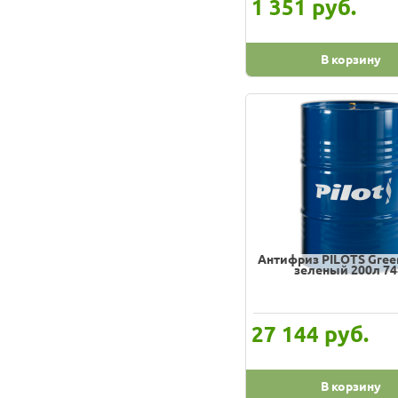
руб.
1 351
Аляска
ГОСТ
В корзину
За Рулем
ЛУКОЙЛ
Норд
Ойл-Райт
ПОЛЯРНИК
Промпэк
ТНК
Антифриз PILOTS Green
ХимАвто
зеленый 200л 74
Элтранс
руб.
27 144
В корзину