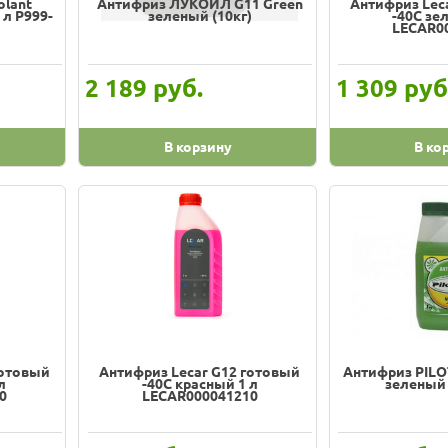
olant
Антифриз ЛУКОЙЛ G11 Green
Антифриз Lec
 л P999-
зеленый (10кг)
-40C зе
LECAR0
руб.
руб
2 189
1 309
В корзину
В ко
готовый
Антифриз Lecar G12 готовый
Антифриз PILOT
л
-40C красный 1 л
зеленый 
0
LECAR000041210