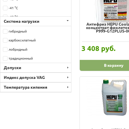
HIGH WAY
-41 °C
Honda
-42 °C
Hyundai/Kia
Система нагрузки
Антифриз HEPU Coola
-45 °C
концентрат фиолето
LADA
P999-G12PLUS-0
гибридный
-51 °C
LIQUI MOLY
карбоксилатный
-65 °C
LUXЕ
руб.
3 408
лобридный
Land Rover
традиционный
Lavr
В корзину
Допуски
Lecar
Индекс допуска VAG
Luxe
Температура кипения
MB
MOTUL
Mannol (SCT)
Mazda
Mitsubishi