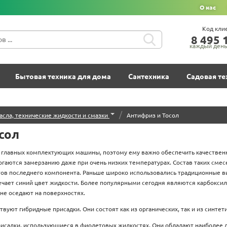
О нас
Код кли
8‍ 4‍9‍5‍ 1
каждый день 
Бытовая техника для дома
Сантехника
Садовая те
/
асла, технические жидкости и смазки
Антифриз и Тосол
сол
з главных комплектующих машины, поэтому ему важно обеспечить качествен
ргаются замерзанию даже при очень низких температурах. Состав таких смесе
тов последнего компонента. Раньше широко использовались традиционные в
ечает синий цвет жидкости. Более популярными сегодня являются карбокси
 не оседают на поверхностях.
вуют гибридные присадки. Они состоят как из органических, так и из синтет
рисадки, использующиеся в фиолетовых жидкостях. Они обладают наиболее 