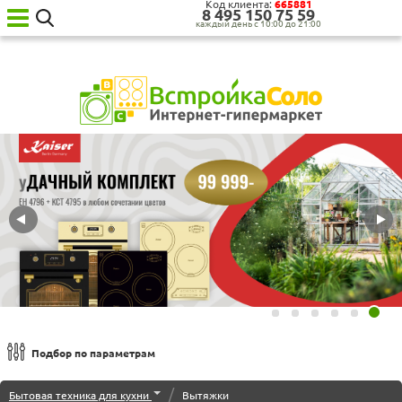
Код клиента:
665881
8‍ 4‍9‍5‍ 1‍5‍0‍ 7‍5‍ 5‍9‍
каждый день с 10:00 до 21:00
Ваш
город:
Москва
Категории
товаров
Бытовая
техника
для
кухни
Бытовая
техника
для
дома
Сантехника
Садовая
техника
Уценённая
Подбор по параметрам
техника
Встраиваемые вытяжки
О нас
/
Бытовая техника для кухни
Вытяжки