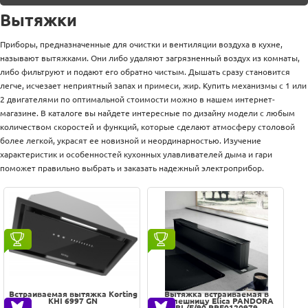
Оплата
Вытяжки каминного типа
Вытяжки
Доставка
Услуги
Вытяжки под шкаф
Возврат
Приборы, предназначенные для очистки и вентиляции воздуха в кухне,
обмен
называют вытяжками. Они либо удаляют загрязненный воздух из комнаты,
Островные вытяжки
Акции
либо фильтруют и подают его обратно чистым. Дышать сразу становится
Контакты
легче, исчезает неприятный запах и примеси, жир. Купить механизмы с 1 или
2 двигателями по оптимальной стоимости можно в нашем интернет-
магазине. В каталоге вы найдете интересные по дизайну модели с любым
Сортировка по
количеством скоростей и функций, которые сделают атмосферу столовой
более легкой, украсят ее новизной и неординарностью. Изучение
По популярности
характеристик и особенностей кухонных улавливателей дыма и гари
Наименованию
поможет правильно выбрать и заказать надежный электроприбор.
Новинкам
Дешевле
Дороже
100% гарантия цены и наличия
В наличии на складе
Встраиваемая вытяжка Korting
Вытяжка встраиваемая в
KHI 6997 GN
столешницу Elica PANDORA
BL/F/90 PRF0120979