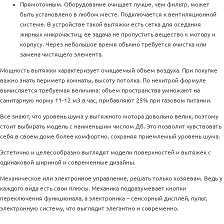
Прямоточным. Оборудование очищает лучше, чем фильтр, может
быть установлено в любом месте. Подключается к вентиляционной
системе. В устройстве такой вытяжки есть сетка для оседания
жирных микрочастиц, ее задача не пропустить вещество к мотору и
корпусу. Через небольшое время обычно требуется очистка или
замена чистящего элемента.
Мощность вытяжки характеризует очищаемый объем воздуха. При покупке
важно знать периметр комнаты, высоту потолка. По нехитрой формуле
вычисляется требуемая величина: объем пространства умножают на
санитарную норму 11-12 м3 в час, прибавляют 25% при газовом питании.
Все знают, что уровень шума у вытяжного мотора довольно велик, поэтому
стоит выбирать модель с наименьшим числом Дб. Это позволит чувствовать
себя в своем доме более комфортно, сохраняя приемлемый уровень шума.
Эстетично и целесообразно выглядят модели поверхностей и вытяжек с
одинаковой шириной и современные дизайны.
Механическое или электронное управление, решать только хозяевам. Ведь у
каждого вида есть свои плюсы. Механика подразумевает кнопки
переключения функционала, а электроника – сенсорный дисплей, пульт,
электронную систему, что выглядит элегантно и современно.