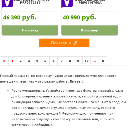
PRF0172167
PRF0114760A
шампань
эффект джинсовой ткани
руб.
руб.
46 390
40 990
В корзину
В корзину
Показать ещё
«
1
2
3
4
5
6
7
8
9
10
...
»
Первый параметр, по которому нужно искать приемлемую для вашего
помещения вытяжку – это режим работы. Бывает:
Рециркуляционным. Устройство имеет два фильтра: первый служит
для блокировки крупных жировых капель, второй (угольный) – для
ликвидации запахов и дымных составляющих. Его меняют в среднем
раз в полгода по звуковому или визуальному сигналу, если это
предусмотрено конструкцией. Рециркуляцию применяют при
невозможном подводе к комплексу вентиляции или, если это
эстетически необходимо.