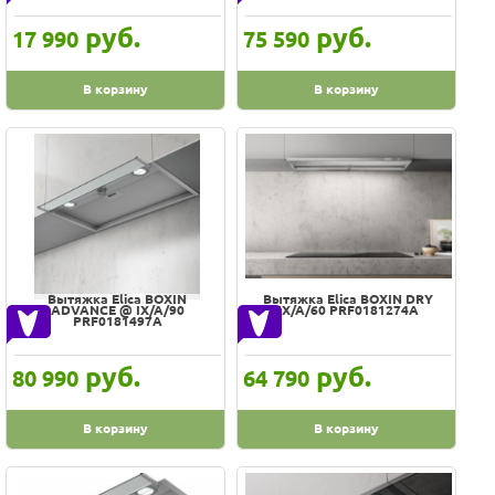
стекло + нержавеющая сталь
руб.
руб.
17 990
75 590
стекло + нержавеющая сталь
стекло Stopsol
В корзину
В корзину
сусальное серебро
темно-серое стекло/светло-серое стекло
темно-серый
темно-серый керамогранит/черный
темно-серый матовый
теплый титановый + темно-серый матовый
теплый титановый/темно-серый матовый
Вытяжка Elica BOXIN
Вытяжка Elica BOXIN DRY
ADVANCE @ IX/A/90
IX/A/60 PRF0181274A
PRF0181497A
тибетское серебро
титан
руб.
руб.
80 990
64 790
титановый
топленое молоко
В корзину
В корзину
топленое молоко/бронза
фисташковый