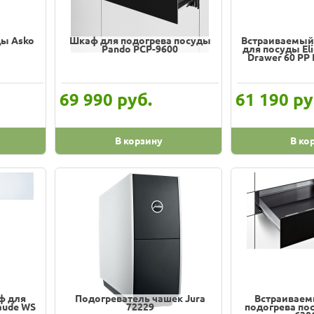
ды Asko
Шкаф для подогрева посуды
Встраиваемый
Pando PCP-9600
для посуды Eli
Drawer 60 PP
руб.
ру
69 990
61 190
В корзину
В ко
ф для
Подогреватель чашек Jura
Встраиваем
aude WS
72229
подогрева пос