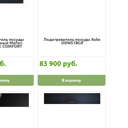
тель посуды
Подогреватель посуды Asko
мый Meferi
ODW51BG0
K COMFORT
б.
руб.
83 900
рзину
В корзину