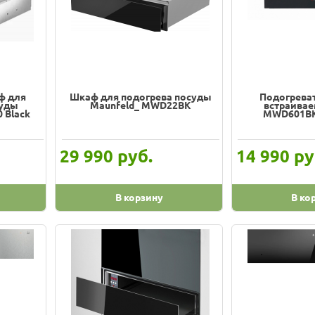
ф для
Шкаф для подогрева посуды
Подогрева
суды
Maunfeld_ MWD22BK
встраивае
 Black
MWD601B
руб.
ру
29 990
14 990
В корзину
В ко