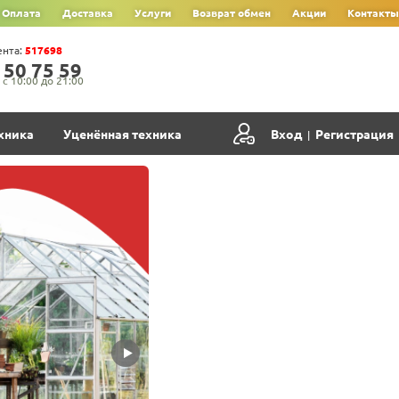
Оплата
Доставка
Услуги
Возврат обмен
Акции
Контакты
ента:
517698
‍5‍0‍ 7‍5‍ 5‍9‍
с 10:00 до 21:00
хника
Уценённая техника
Вход
Регистрация
|