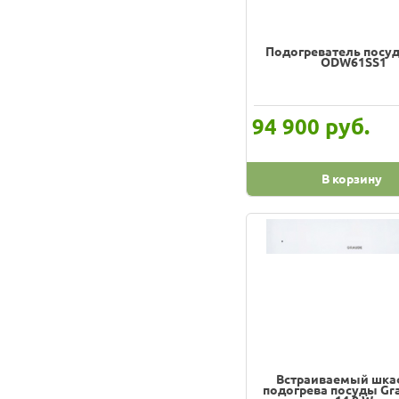
Подогреватель посу
ODW61SS1
руб.
94 900
В корзину
Встраиваемый шка
подогрева посуды Gr