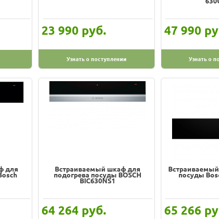
630
руб.
ру
23 990
47 990
Узнать о поступлении
Узнать о п
ф для
Встраиваемый шкаф для
Встраиваемый
Bosch
подогрева посуды BOSCH
посуды Bos
BIC630NS1
руб.
ру
64 264
65 266