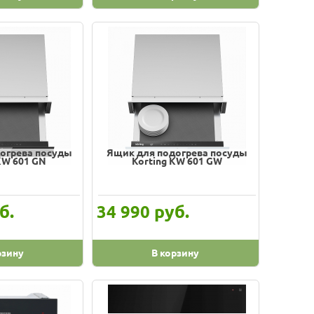
огрева посуды
Ящик для подогрева посуды
KW 601 GN
Korting KW 601 GW
б.
руб.
34 990
рзину
В корзину