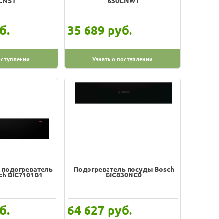
CNS1
630CNW1
б.
руб.
35 689
оступлении
Узнать о поступлении
 подогреватель
Подогреватель посуды Bosch
ch BIC7101B1
BIC830NC0
б.
руб.
64 627