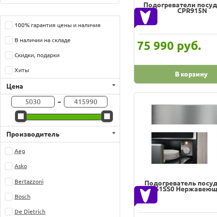
Подогреватели посу
CPR915N
100% гарантия цены и наличия
В наличии на складе
руб.
75 990
Скидки, подарки
Хиты
В корзину
Цена
-
Производитель
Aeg
Asko
Bertazzoni
Подогреватель посу
ODW61SS0 Нержавеющ
Bosch
De Dietrich