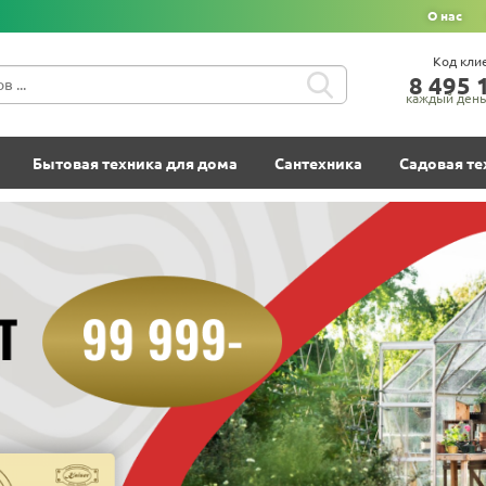
О нас
Код кли
8‍ 4‍9‍5‍ 1
каждый день 
Бытовая техника для дома
Сантехника
Садовая те