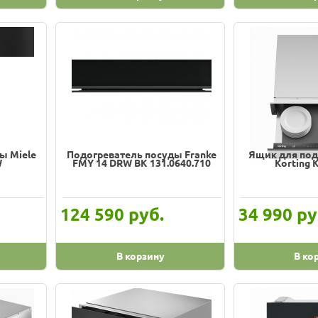
ы Miele
Подогреватель посуды Franke
Ящик для под
W
FMY 14 DRW BK 131.0640.710
Korting 
руб.
ру
124 590
34 990
В корзину
В ко