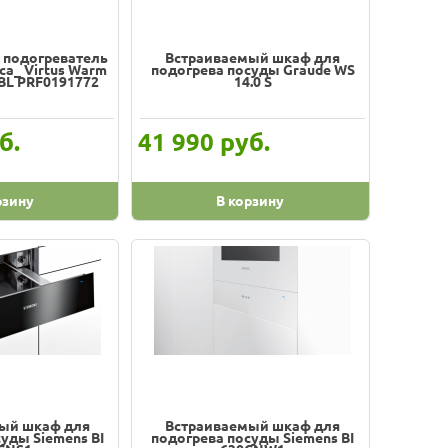
 подогреватель
Встраиваемый шкаф для
ca_ Virtus Warm
подогрева посуды Graude WS
 BL PRF0191772
14.0 S
б.
руб.
41 990
рзину
В корзину
ый шкаф для
Встраиваемый шкаф для
уды Siemens BI
подогрева посуды Siemens BI