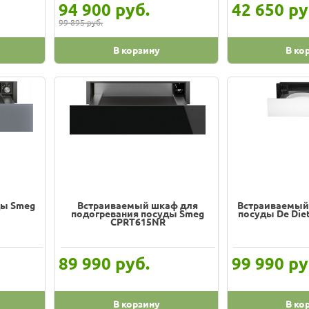
руб.
ру
94 900
42 650
99 895 руб.
В корзину
В ко
ды Smeg
Встраиваемый шкаф для
Встраиваемый
подогревания посуды Smeg
посуды De Die
CPRT615NR
руб.
ру
89 990
99 990
В корзину
В ко