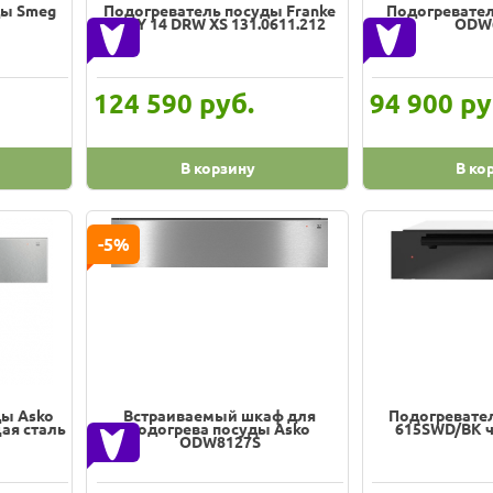
ды Smeg
Подогреватель посуды Franke
Подогревател
FMY 14 DRW XS 131.0611.212
ODW
руб.
ру
124 590
94 900
В корзину
В ко
-5%
ды Asko
Встраиваемый шкаф для
Подогревател
ая сталь
подогрева посуды Asko
615SWD/BK ч
ODW8127S