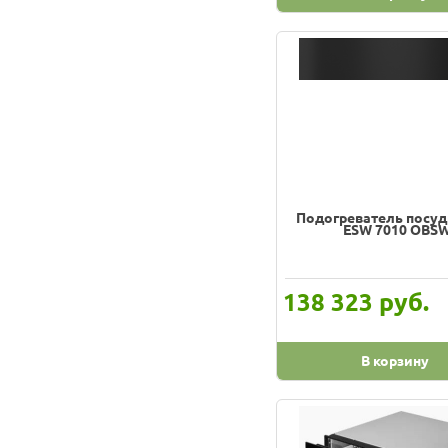
Meferi
Miele
Neff
Pando
Siemens
Smeg
Teka
Подогреватель посуд
ESW 7010 OBS
руб.
138 323
В корзину