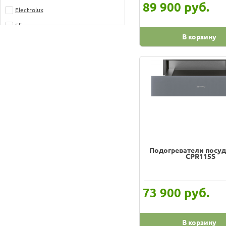
руб.
89 900
Electrolux
Elica_
В корзину
Franke
GRAUDE
Gorenje
Haier
ILVE
Jura
KitchenAid
Подогреватели посу
Korting
CPR115S
Krona
Kuppersberg
руб.
73 900
Kuppersbusch
Maunfeld_
В корзину