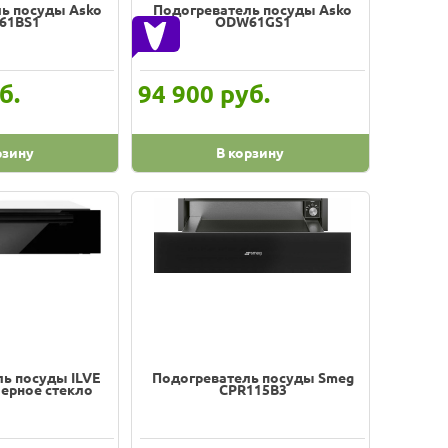
ь посуды Asko
Подогреватель посуды Asko
61BS1
ODW61GS1
б.
руб.
94 900
рзину
В корзину
ь посуды ILVE
Подогреватель посуды Smeg
ерное стекло
CPR115B3