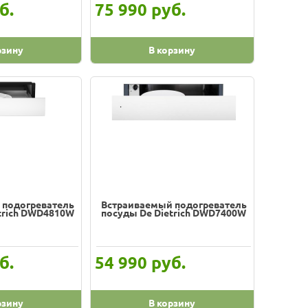
б.
руб.
75 990
рзину
В корзину
 подогреватель
Встраиваемый подогреватель
trich DWD4810W
посуды De Dietrich DWD7400W
б.
руб.
54 990
рзину
В корзину