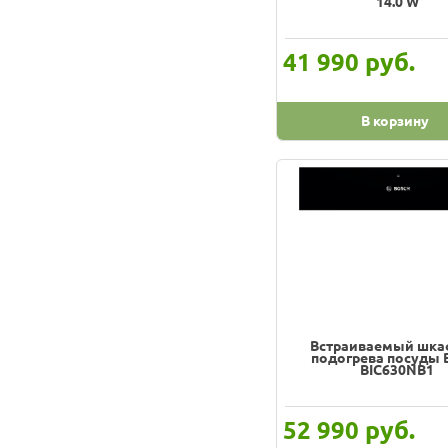
14.0 W
руб.
41 990
В корзину
Встраиваемый шка
подогрева посуды 
BIC630NB1
руб.
52 990