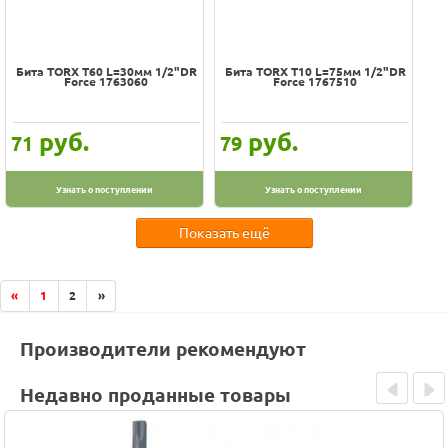
Бита TORX Т60 L=30мм 1/2"DR
Бита TORX Т10 L=75мм 1/2"DR
Force 1763060
Force 1767510
руб.
руб.
71
79
Узнать о поступлении
Узнать о поступлении
Показать ещё
«
1
2
»
Производители рекомендуют
Недавно проданные товары
Prev
Next