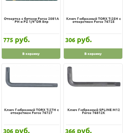
Оплата
100% гарантия цены и наличия
Доставка
Услуги
В наличии на складе
Отвертка с битами Force 2081A
Ключ Г-образный TORX T-25H с
Возврат
PH и PZ 1/4"DR 8пр
отверстием Force 76725
Скидки, подарки
обмен
Акции
Хиты
Контакты
руб.
руб.
775
306
Цена
-
В корзину
В корзину
Производитель
APELAS
Aist
Force
Jonnesway
Ключ Г-образный TORX T-27H с
Ключ Г-образный SPLINE M12
NEO
отверстием Force 76727
Force 76812K
PROLINE
SANTOOL
руб.
руб.
306
366