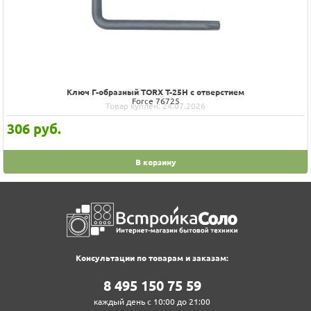
Ключ Г-образный TORX T-27H с отверстием
Force 76727
Товар куплен: 24.07.2026
306
руб.
В корзину
Консультации по товарам и заказам:
8‍ 4‍9‍5‍ 1‍5‍0‍ 7‍5‍ 5‍9‍
каждый день с 10:00 до 21:00