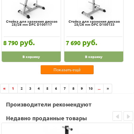
Стойка для хранения дисков
Стойка для хранения дисков
25/26 мм DFC D100117
25/26 мм DFC D100133
руб.
руб.
8 790
7 690
В корзину
В корзину
Показать ещё
«
1
2
3
4
5
6
7
8
9
10
...
»
Производители рекомендуют
Недавно проданные товары
Prev
Next