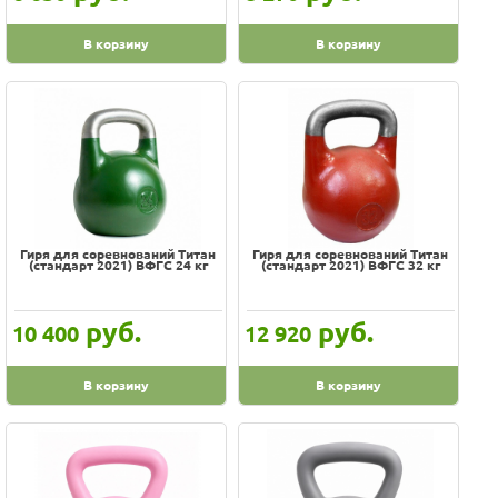
В корзину
В корзину
Производитель
-
Adidas
Body Sculpture
Body Solid
Bowflex
Bronze gym
Гиря для соревнований Титан
Гиря для соревнований Титан
(стандарт 2021) ВФГС 24 кг
(стандарт 2021) ВФГС 32 кг
DAYU FITNESS
DFC
руб.
руб.
10 400
12 920
Euro classic
GROME fitness
В корзину
В корзину
Iron Head
Lite Weights
LivePro
MB Barbell