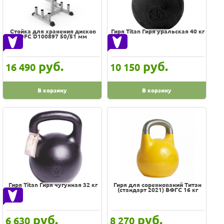
Оплата
Доставка
Услуги
Сортировка по
Стойка для хранения дисков
Гиря Titan Гиря уральская 40 кг
Возврат
DFC D100897 50/51 мм
обмен
По популярности
Акции
Контакты
руб.
руб.
16 490
10 150
Наименованию
Новинкам
В корзину
В корзину
Дешевле
Дороже
100% гарантия цены и наличия
В наличии на складе
Скидки, подарки
Гиря Titan Гиря чугунная 32 кг
Гиря для соревнований Титан
Хиты
(стандарт 2021) ВФГС 16 кг
Цена
-
руб.
руб.
6 630
8 270