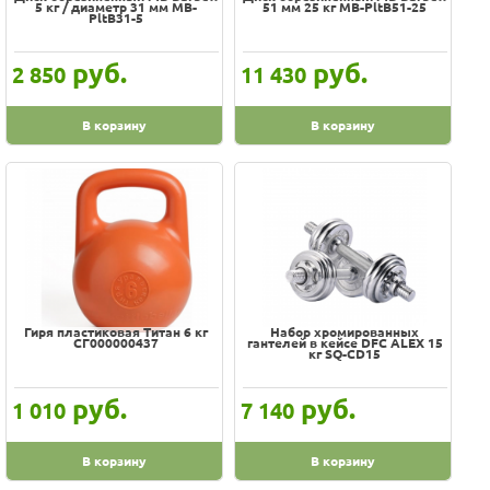
5 кг / диаметр 31 мм MB-
51 мм 25 кг MB-PltB51-25
PltB31-5
руб.
руб.
2 850
11 430
В корзину
В корзину
Гиря пластиковая Титан 6 кг
Набор хромированных
СГ000000437
гантелей в кейсе DFC ALEX 15
кг SQ-CD15
руб.
руб.
1 010
7 140
В корзину
В корзину