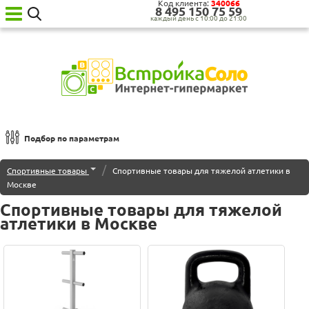
Код клиента:
340066
8‍ 4‍9‍5‍ 1‍5‍0‍ 7‍5‍ 5‍9‍
каждый день с 10:00 до 21:00
Ваш
город:
Москва
Категории
товаров
Бытовая
техника
Подбор по параметрам
для
кухни
Атлетические гантели
/
Спортивные товары
Спортивные товары для тяжелой атлетики в
Бытовая
Москве
техника
Гири
для
Спортивные товары для тяжелой
дома
Грифы
атлетики в Москве
Сантехника
Садовая
Диски
техника
Уценённая
Дополнительное оборудование
техника
О нас
Стойки для грифов, дисков, гантелей