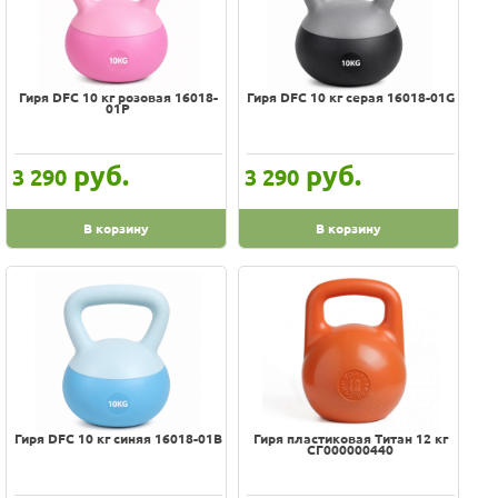
Matrix
Original FitTools
Oxygen
Гиря DFC 10 кг розовая 16018-
Гиря DFC 10 кг серая 16018-01G
01P
Oxygen Fitness
PX-Sport
руб.
руб.
3 290
3 290
Perfetto sport
Protrain
В корзину
В корзину
Proxima
Rebel
Reebok
Smith Strength
SportElite
Starfit
Titan
Гиря DFC 10 кг синяя 16018-01B
Гиря пластиковая Титан 12 кг
СГ000000440
V76
Z-Sports