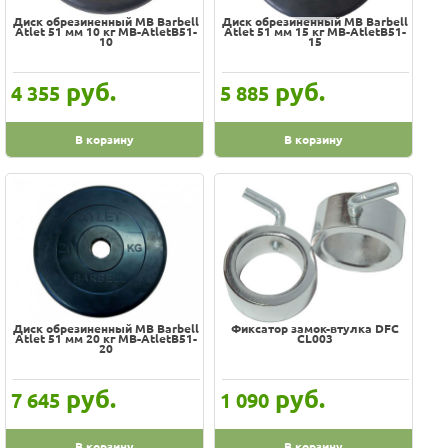
Диск обрезиненный MB Barbell
Диск обрезиненный MB Barbell
Atlet 51 мм 10 кг MB-AtletB51-
Atlet 51 мм 15 кг MB-AtletB51-
10
15
руб.
руб.
4 355
5 885
В корзину
В корзину
Диск обрезиненный MB Barbell
Фиксатор замок-втулка DFC
Atlet 51 мм 20 кг MB-AtletB51-
CL003
20
руб.
руб.
7 645
1 090
В корзину
В корзину