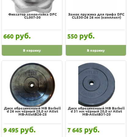
Фиксатор замок-гайка DFC
Замок пружина для грифа DFC
CL007-30
CL530-26 26 мм (комплект)
руб.
руб.
660
550
В корзину
В корзину
Диск обрезиненный MB Barbell
Диск обрезиненный MB Barbell
d 26 мм чёрный 25,0 кг Atlet
d 31 мм чёрный 20,0 кг Atlet
MB-AtletB26-25
MB-AtletB31-20
руб.
руб.
9 495
7 645