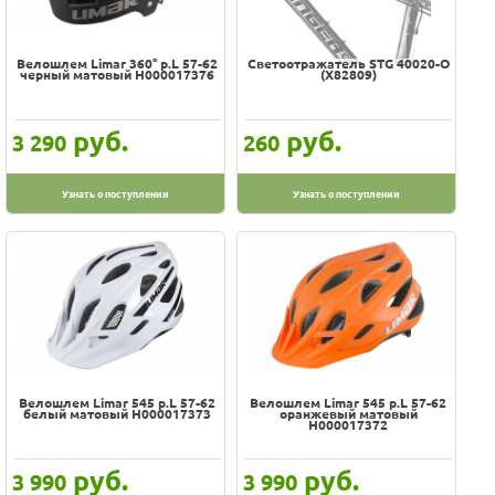
Велошлем Limar 360° р.L 57-62
Светоотражатель STG 40020-O
черный матовый H000017376
(Х82809)
руб.
руб.
3 290
260
Узнать о поступлении
Узнать о поступлении
Велошлем Limar 545 р.L 57-62
Велошлем Limar 545 р.L 57-62
белый матовый H000017373
оранжевый матовый
H000017372
руб.
руб.
3 990
3 990