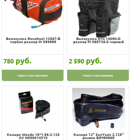
Велосумка Roswheel 13567-B
Велосумка STG 14590-D
черная размер M Х94989
размер M Х68726-5 черный
руб.
руб.
780
2 590
Узнать о поступлении
Узнать о поступлении
Камера Wanda 18*1.95-2.125
Камера 12" SanYuan 2,125"
AV H000014310
резина ВЗЧ90868