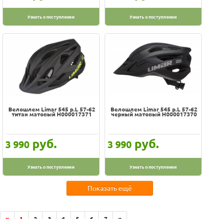
Узнать о поступлении
Узнать о поступлении
Велошлем Limar 545 р.L 57-62
Велошлем Limar 545 р.L 57-62
титан матовый H000017371
черный матовый H000017370
руб.
руб.
3 990
3 990
Узнать о поступлении
Узнать о поступлении
Показать ещё
«
1
2
3
4
5
6
7
»