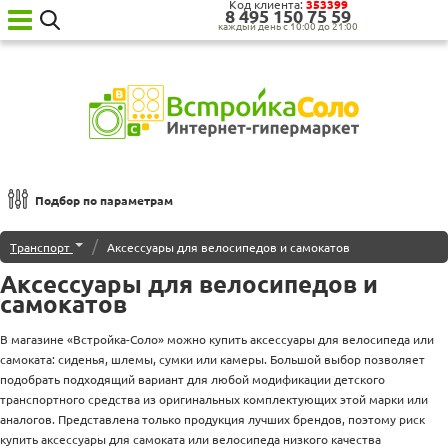
Код клиента:
353399
8‍ 4‍9‍5‍ 1‍5‍0‍ 7‍5‍ 5‍9‍
каждый день с 10:00 до 21:00
Ваш
город:
Москва
Категории
товаров
Бытовая
техника
Подбор по параметрам
для
кухни
Сортировка по
/
Транспорт
Аксессуары для велосипедов и самокатов
Бытовая
техника
Аксессуары для велосипедов и
По популярности
для
самокатов
дома
Наименованию
Сантехника
В магазине «Встройка-Соло» можно купить аксессуары для велосипеда или
Новинкам
Садовая
самоката: сиденья, шлемы, сумки или камеры. Большой выбор позволяет
техника
Дешевле
подобрать подходящий вариант для любой модификации детского
Уценённая
транспортного средства из оригинальных комплектующих этой марки или
Дороже
техника
аналогов. Представлена только продукция лучших брендов, поэтому риск
О нас
купить аксессуары для самоката или велосипеда низкого качества