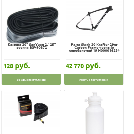
Камера 20" SanYuan 2,125"
Рама Stark 20 Krafter 29er
резина ВЗЧ90872
Carbon Frame черный/
серебристый 19 H000016234
руб.
руб.
128
42 770
Узнать о поступлении
Узнать о поступлении