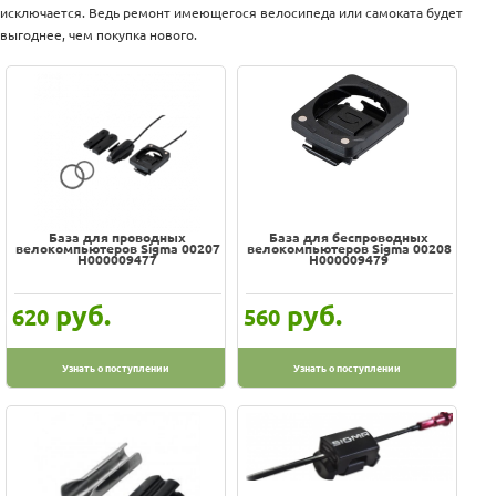
Оплата
исключается. Ведь ремонт имеющегося велосипеда или самоката будет
100% гарантия цены и наличия
Доставка
выгоднее, чем покупка нового.
Услуги
В наличии на складе
Возврат
Скидки, подарки
обмен
Акции
Хиты
Контакты
Цена
-
База для проводных
База для беспроводных
велокомпьютеров Sigma 00207
велокомпьютеров Sigma 00208
Производитель
H000009477
H000009479
1toy
руб.
руб.
620
560
Action
Baby Care
Узнать о поступлении
Узнать о поступлении
Bike Parts
Burley
COMFI
Cactus