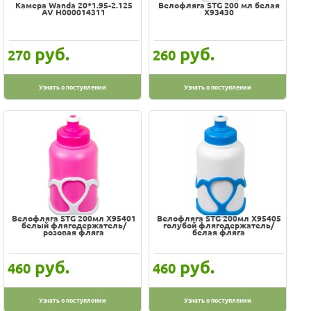
Камера Wanda 20*1.95-2.125
Велофляга STG 200 мл белая
AV H000014311
Х93430
руб.
руб.
270
260
Узнать о поступлении
Узнать о поступлении
Велофляга STG 200мл Х95401
Велофляга STG 200мл Х95405
белый флягодержатель/
голубой флягодержатель/
розовая фляга
белая фляга
руб.
руб.
460
460
Узнать о поступлении
Узнать о поступлении