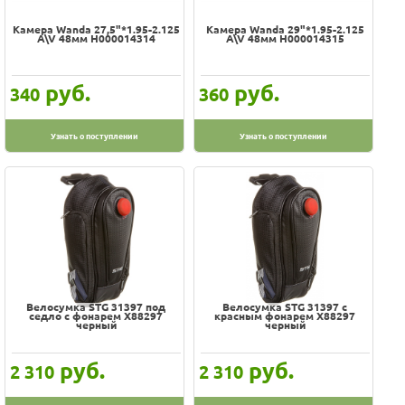
Камера Wanda 27,5"*1.95-2.125
Камера Wanda 29"*1.95-2.125
A\V 48мм H000014314
A\V 48мм H000014315
руб.
руб.
340
360
Узнать о поступлении
Узнать о поступлении
Велосумка STG 31397 под
Велосумка STG 31397 с
седло с фонарем Х88297
красным фонарем Х88297
черный
черный
руб.
руб.
2 310
2 310