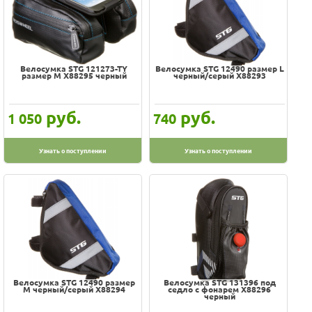
Велосумка STG 121273-TY
Велосумка STG 12490 размер L
размер M Х88295 черный
черный/серый Х88293
руб.
руб.
1 050
740
Узнать о поступлении
Узнать о поступлении
Велосумка STG 12490 размер
Велосумка STG 131396 под
M черный/серый Х88294
седло с фонарем Х88296
черный