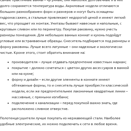
долго сохраняется температура воды. Акриловые модели отличаются
большим разнообразием форм и размеров и могут быть оснащены
гидромассажем, а стальные привлекают недорогой ценой и имеют легкий
вес, что упрощает их монтаж. Унитазы бывают навесные и напольные, с
круговым сливом или по периметру. Покупая раковину, нужно учесть
размеры помещения. Для небольших ванных комнат и кухонь подойдут
угловые или встраиваемые образцы. Смеситель подбирается под размеры и
форму раковины. Лучше всего латунные – они надежные и экологически
чистые. Кроме этого, стоит обратить внимание на:
производителя – лучше отдавать предпочтение известным маркам;
покрытие – должно сочетаться с цветом других аксессуаров в ванной
или на кухне;
форму и дизайн – если другие элементы в комнате имеют
обтекаемые формы, то и смеситель лучше приобрести классической
модели, если же предпочтительнее лаконичные квадратные линии –
массивные, с прямыми изгибами;
подключение к канализации – перед покупкой важно знать, где
расположено сливное отверстие.
Полотенцесушители лучше покупать из нержавеющей стали. Наиболее
удобные электрические, их можно подключать к сети в любое время.