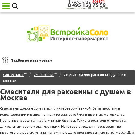
Код клиента:
506871
8‍ 4‍9‍5‍ 1‍5‍0‍ 7‍5‍ 5‍9‍
каждый день с 10:00 до 21:00
Ваш
город:
Москва
Категории
товаров
Бытовая
техника
Подбор по параметрам
для
кухни
Сортировка по
/
/
Сантехника
Смесители
Смесители для раковины с душем в
Бытовая
Москве
техника
По популярности
для
Смесители для раковины с душем в
дома
Наименованию
Москве
Сантехника
Новинкам
Садовая
Смеситель должен сочетаться с интерьером ванной, быть простым в
техника
Дешевле
использовании и выполненным из влагостойких и прочных материалов.
Уценённая
Краны производятся из латуни или бронзы. Такие смесители отличаются
Дороже
техника
длительным сроком эксплуатации. Некоторые модели производят из
О нас
простого сплава силумина, напоминающего хромированную пластмассу. Для