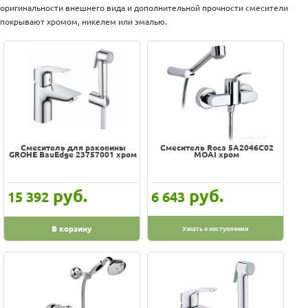
Оплата
оригинальности внешнего вида и дополнительной прочности смесители
100% гарантия цены и наличия
Доставка
покрывают хромом, никелем или эмалью.
Услуги
В наличии на складе
Возврат
Скидки, подарки
обмен
Акции
Хиты
Контакты
Цена
-
Смеситель для раковины
Смеситель Roca 5A2046C02
GROHE BauEdge 23757001 хром
MOAI хром
Производитель
Am.Pm
руб.
руб.
15 392
6 643
Frap
GROHE
В корзину
Узнать о поступлении
Nicolazzi
Roca