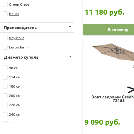
Green Glade
руб.
11 180
Helios
Nisus
Производитель
В корзину
Prosperplast
Boyscout
Reka
Euroschirm
Tramp
Диаметр купола
Китай
98 см
Мебельторг
114 см
Митек
180 см
Россия
200 см
Зонт садовый Green
ЭКОС
72165
220 см
240 см
руб.
9 090
270 см