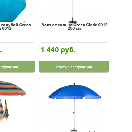
 голубой Green
Зонт от солнца Green Glade 0012
e 0012
200 см
.
руб.
1 440
оступлении
Узнать о поступлении