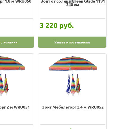
рг 1,8 м WRU050
Зонт от солнца Green Glade 1191
240 см
руб.
3 220
оступлении
Узнать о поступлении
орг 2 м WRU051
Зонт Мебельторг 2,4 м WRU052