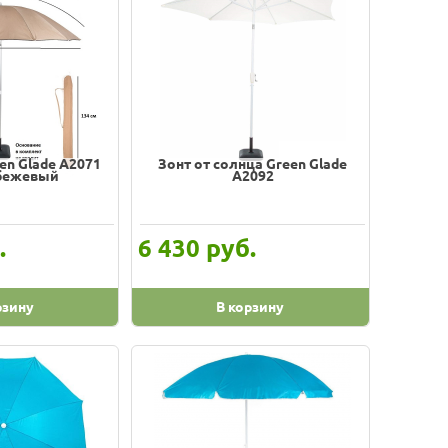
en Glade A2071
Зонт от солнца Green Glade
бежевый
A2092
.
руб.
6 430
рзину
В корзину