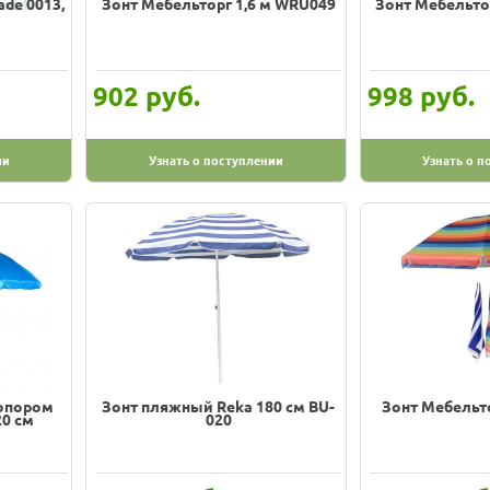
ade 0013,
Зонт Мебельторг 1,6 м WRU049
Зонт Мебельто
руб.
руб.
902
998
ии
Узнать о поступлении
Узнать о п
топором
Зонт пляжный Reka 180 см BU-
Зонт Мебельт
20 см
020