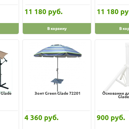
руб.
ру
11 180
11 180
В корзину
В ко
 Glade
Зонт Green Glade 72201
Основание дл
Glade
руб.
руб.
4 360
900