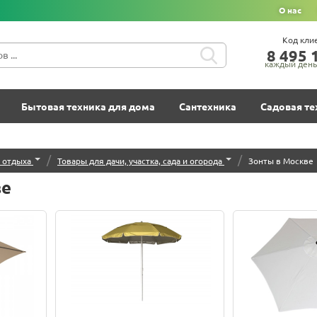
О нас
Код кли
8‍ 4‍9‍5‍ 1
каждый день 
Бытовая техника для дома
Сантехника
Садовая те
/
/
о отдыха
Товары для дачи, участка, сада и огорода
Зонты в Москве
ве