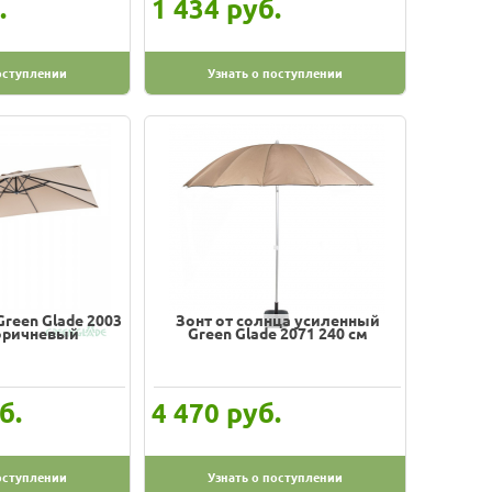
.
руб.
1 434
оступлении
Узнать о поступлении
reen Glade 2003
Зонт от солнца усиленный
оричневый
Green Glade 2071 240 см
б.
руб.
4 470
оступлении
Узнать о поступлении