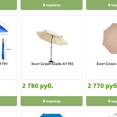
В корзину
В ко
A1191
Зонт Green Glade A1192
Зонт Green
руб.
руб
2 780
2 770
В корзину
В ко