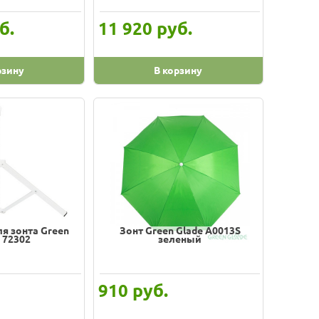
б.
руб.
11 920
рзину
В корзину
я зонта Green
Зонт Green Glade A0013S
 72302
зеленый
руб.
910