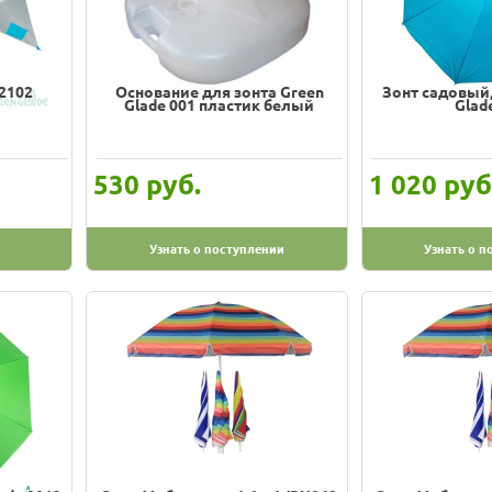
A2102
Основание для зонта Green
Зонт садовый,
Glade 001 пластик белый
Glad
руб.
руб
530
1 020
Узнать о поступлении
Узнать о п