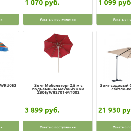
руб.
руб
1 070
1 099
ии
Узнать о поступлении
Узнать о п
м WRU053
Зонт Мебельторг 2,5 м с
Зонт садовый G
подъемным механихмом
светло-к
Z306/WR2701-МТ002
руб.
ру
3 899
21 930
ии
Узнать о поступлении
Узнать о п