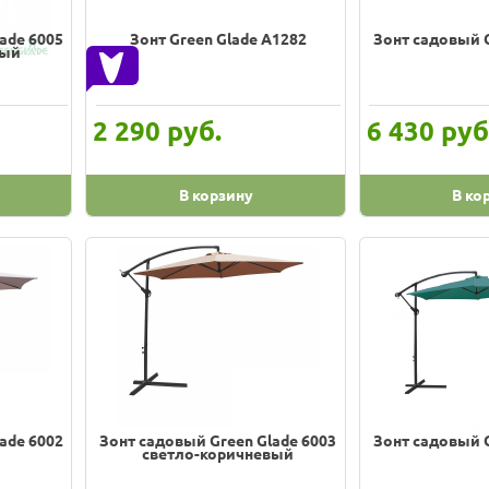
ade 6005
Зонт Green Glade A1282
Зонт садовый G
вый
руб.
руб
2 290
6 430
В корзину
В ко
ade 6002
Зонт садовый Green Glade 6003
Зонт садовый G
светло-коричневый