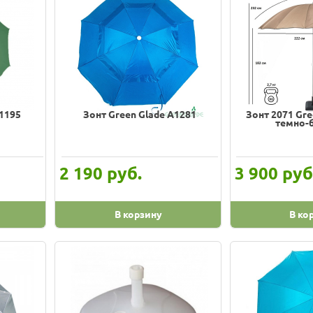
A1195
Зонт Green Glade A1281
Зонт 2071 Gre
темно-
руб.
руб
2 190
3 900
В корзину
В ко