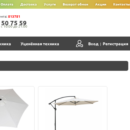
Оплата
Доставка
Услуги
Возврат обмен
Акции
Контакты
ента:
513751
‍5‍0‍ 7‍5‍ 5‍9‍
с 10:00 до 21:00
хника
Уценённая техника
Вход
Регистрация
|