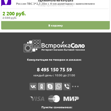
Удлинитель на катушке
Россия ПВС 3*2,5 20м с 4-мя розетками с заземлением
Товар куплен: 30.07.2026
2 200
руб.
2 588 руб.
В корзину
Консультации по товарам и заказам:
8‍ 4‍9‍5‍ 1‍5‍0‍ 7‍5‍ 5‍9‍
каждый день с 10:00 до 21:00
Пункты самовывоза: