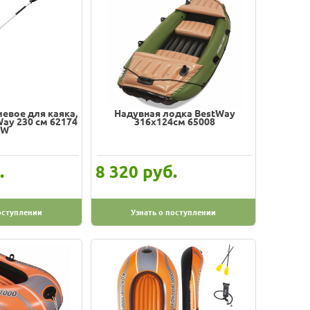
евое для каяка,
Надувная лодка BestWay
ay 230 см 62174
316х124см 65008
BW
.
руб.
8 320
оступлении
Узнать о поступлении