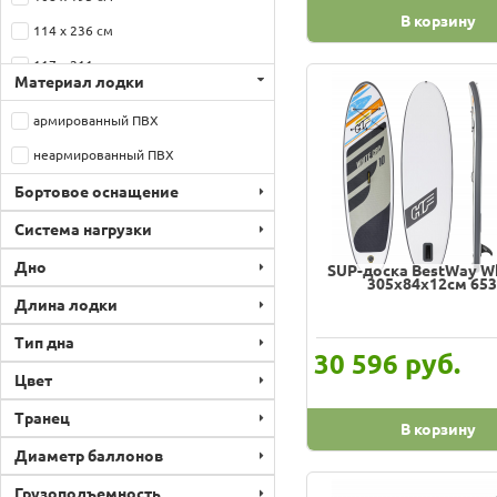
В корзину
114 х 236 см
117 х 211 см
Материал лодки
117 х 244 см
армированный ПВХ
120 х 266 см
неармированный ПВХ
121 х 228 см
Бортовое оснащение
126 х 307 см
Система нагрузки
127 х 255 см
Дно
SUP-доска BestWay Wh
137 х 295 см
305x84x12см 65
Длина лодки
145 х 351 см
Тип дна
168 х 366 см
руб.
30 596
Цвет
Транец
В корзину
Диаметр баллонов
Грузоподъемность