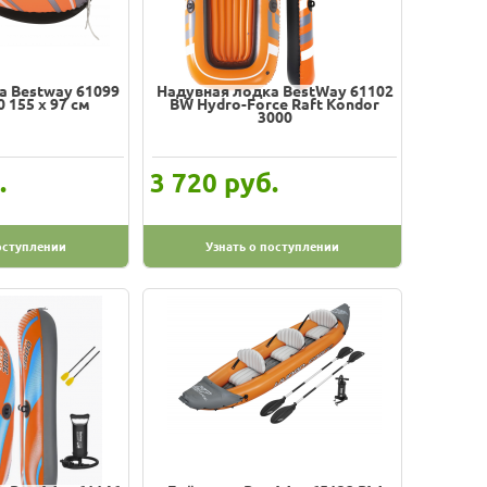
а Bestway 61099
Надувная лодка BestWay 61102
 155 x 97 см
BW Hydro-Force Raft Kondor
3000
.
руб.
3 720
оступлении
Узнать о поступлении