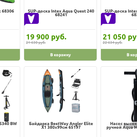
x 68306
SUP-доска Intex Aqua Quest 240
SUP-доска Inte
68241
68
руб.
ру
19 900
21 050
21 630 руб.
22 634 руб.
В корзину
В ко
65340 BW
Байдарка BestWay Angler Elite
Насос высок
X1 380х99см 65197
ручной Aqua M