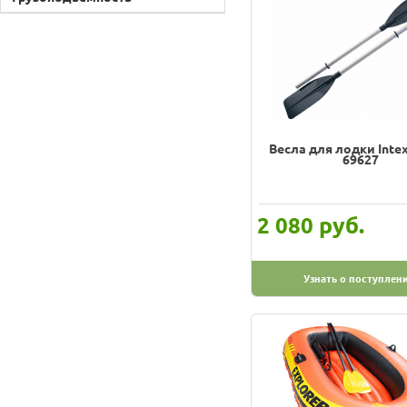
Весла для лодки Intex
69627
руб.
2 080
Узнать о поступлен