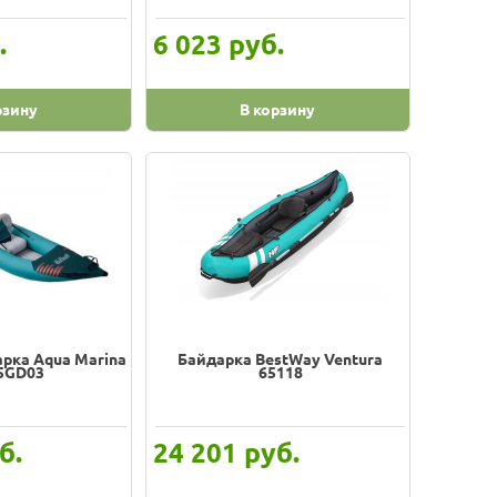
.
руб.
6 023
рзину
В корзину
рка Aqua Marina
Байдарка BestWay Ventura
5GD03
65118
б.
руб.
24 201