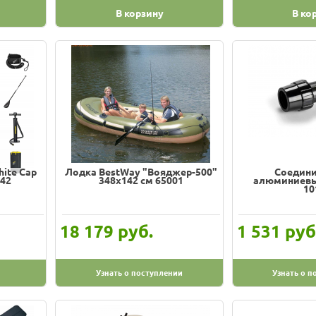
В корзину
В ко
ite Cap
Лодка BestWay "Вояджер-500"
Соедини
342
348х142 см 65001
алюминиевых
10
руб.
руб
18 179
1 531
Узнать о поступлении
Узнать о п