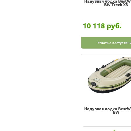
Надувная лодка BestW
BW Treck X3
руб.
10 118
Узнать о поступлен
Надувная лодка BestW
BW