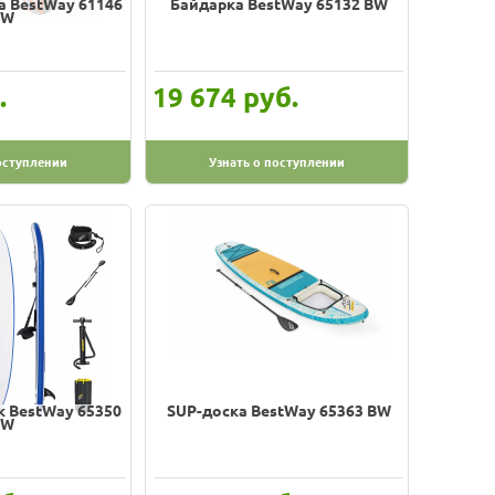
а BestWay 61146
Байдарка BestWay 65132 BW
BW
.
руб.
19 674
оступлении
Узнать о поступлении
к BestWay 65350
SUP-доска BestWay 65363 BW
BW