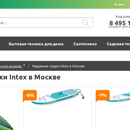
О нас
Код кли
8‍ 4‍9‍5‍ 1
каждый день 
Бытовая техника для дома
Сантехника
Садовая те
/
и игр на воде
Надувные лодки Intex в Москве
и Intex в Москве
-8%
-7%