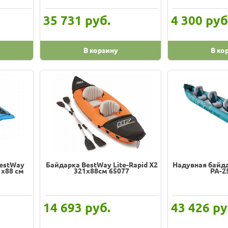
руб.
руб
35 731
4 300
В корзину
В ко
BestWay
Байдарка BestWay Lite-Rapid X2
Надувная байда
1х88 см
321х88см 65077
PA-2
руб.
ру
14 693
43 426