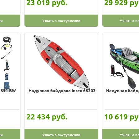
руб.
ру
23 019
29 929
ии
Узнать о поступлении
Узнать о п
5391 BW
Надувная байдарка Intex 68303
Надувная байда
руб.
ру
22 434
10 619
ии
Узнать о поступлении
Узнать о п