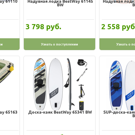
ay 61110
Надувная лодка BestWay 61145
Надувная лодк
BW
руб.
руб
3 798
2 558
ии
Узнать о поступлении
Узнать о п
ay 65163
Доска-каяк BestWay 65341 BW
SUP-доска-кая