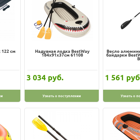
 122 см
Надувная лодка BestWay
Весло алюмини
184х91х37см 61108
байдарки BestW
руб.
руб
3 034
1 561
ии
Узнать о поступлении
Узнать о п