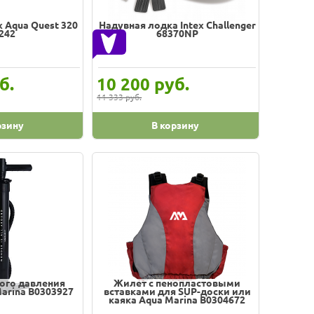
x Aqua Quest 320
Надувная лодка Intex Challenger
242
68370NP
б.
руб.
10 200
11 333 руб.
рзину
В корзину
ого давления
Жилет с пенопластовыми
arina B0303927
вставками для SUP-доски или
каяка Aqua Marina B0304672