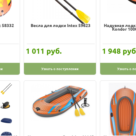
x 58332
Весла для лодки Intex 59623
Надувная лодк
Kondor 1000
руб.
руб
1 011
1 948
ии
Узнать о поступлении
Узнать о п