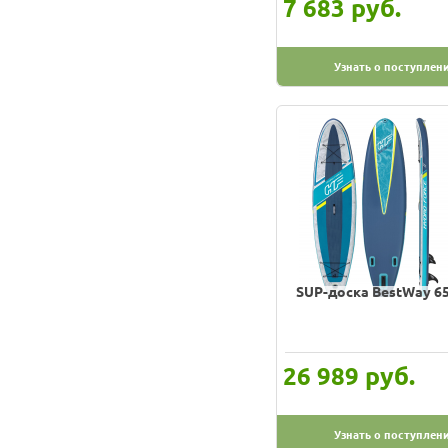
руб.
7 683
Узнать о поступлен
SUP-доска BestWay 6
руб.
26 989
Узнать о поступлен