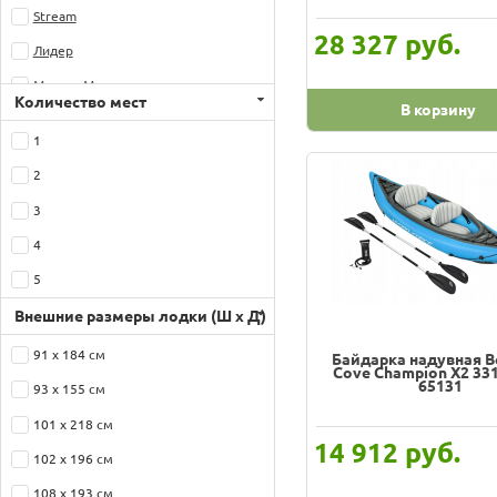
Stream
руб.
28 327
Лидер
Маша и Медведь
Количество мест
В корзину
1
2
3
4
5
Внешние размеры лодки (Ш х Д)
91 х 184 см
Байдарка надувная 
Cove Champion X2 33
65131
93 х 155 см
101 х 218 см
руб.
14 912
102 х 196 см
108 х 193 см