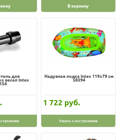
рзину
В корзину
тель для
Надувная лодка Intex 119х79 см
 весел Intex
58394
154
.
руб.
1 722
оступлении
Узнать о поступлении