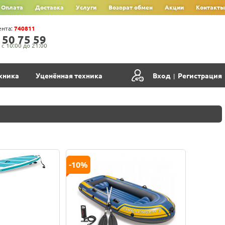
Оплата
Доставка
Услуги
Возврат обмен
Акции
Контакты
ента:
740811
‍5‍0‍ 7‍5‍ 5‍9‍
с 10:00 до 21:00
хника
Уценённая техника
Вход
Регистрация
|
-10%