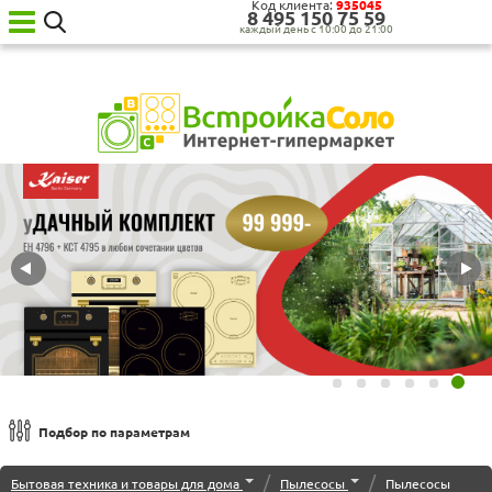
Код клиента:
935045
8‍ 4‍9‍5‍ 1‍5‍0‍ 7‍5‍ 5‍9‍
каждый день с 10:00 до 21:00
Ваш
город:
Москва
Категории
товаров
Бытовая
техника
для
кухни
Бытовая
техника
для
дома
Сантехника
Садовая
техника
Уценённая
Подбор по параметрам
техника
Сортировка по
О нас
/
/
Бытовая техника и товары для дома
Пылесосы
Пылесосы