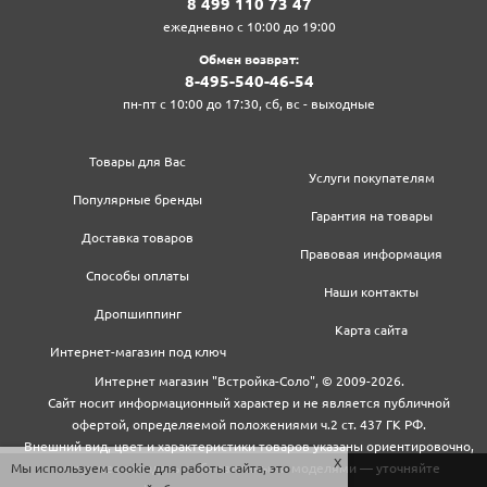
8‍ 4‍9‍9‍ 1‍1‍0‍ 7‍3‍ 4‍7‍
ежедневно с 10:00 до 19:00
Обмен возврат:
8‍-4‍9‍5‍-5‍4‍0‍-4‍6‍-5‍4‍
пн-пт с 10:00 до 17:30, сб, вс - выходные
Товары для Вас
Услуги покупателям
Популярные бренды
Гарантия на товары
Доставка товаров
Правовая информация
Способы оплаты
Наши контакты
Дропшиппинг
Карта сайта
Интернет-магазин под ключ
Интернет магазин "Встройка-Соло", © 2009-2026.
Сайт носит информационный характер и не является публичной
офертой, определяемой положениями ч.2 ст. 437 ГК РФ.
Внешний вид, цвет и характеристики товаров указаны ориентировочно,
могут не совпадать с обновленными моделями — уточняйте
Мы используем cookie для работы сайта, это