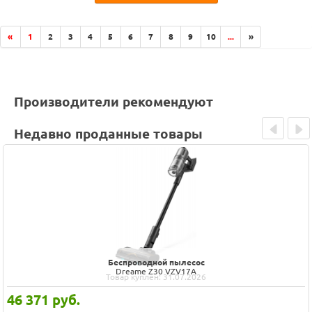
«
1
2
3
4
5
6
7
8
9
10
...
»
Производители рекомендуют
Недавно проданные товары
Prev
Next
Пылесос
Blackton Bt VCA1401B Black-Orange
Товар куплен: 29.07.2026
4 268
руб.