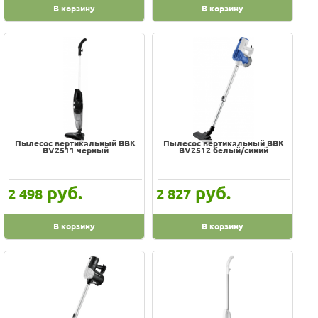
В корзину
В корзину
пол/ковёр; щелевая, ворсовая
пол/ковер
пол/ковер, для мебели/щелевая
пол/ковер, комбинированная щелевая/для пыли, со щетиной
пол/ковер, щелевая
пол/ковер; 2-в-1 мебель/щель
пол/ковер; для мебели, щелевая
Пылесос вертикальный BBK
Пылесос вертикальный BBK
BV2511 черный
BV2512 белый/синий
пол/ковер; для углов
пол/ковер; щелевая, для мебели
руб.
руб.
2 498
2 827
стандартная; щелевая, комбинированная
телескопическая щелевая, 2в1 для мебели
В корзину
В корзину
телескопическая щелевая; 2в1 для мебели
турбощетка, малая круглая, малая плоская, узкая, у
турбощетка, малая круглая, малая плоская, узкая, угловая, конусная,
щетка с ворсом
узкая, ворсовая