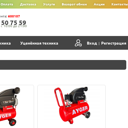
Оплата
Доставка
Услуги
Возврат обмен
Акции
Контакты
ента:
600107
‍5‍0‍ 7‍5‍ 5‍9‍
с 10:00 до 21:00
хника
Уценённая техника
Вход
Регистрация
|