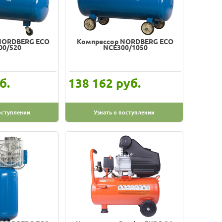
NORDBERG ECO
Компрессор NORDBERG ECO
00/520
NCE300/1050
б.
руб.
138 162
оступлении
Узнать о поступлении