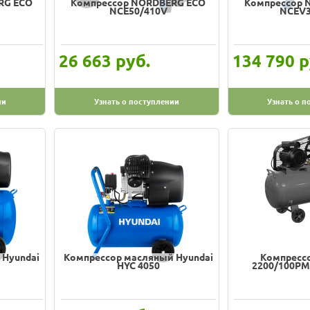
RG ECO
Компрессор NORDBERG ECO
Компрессор 
NCE50/410V
NCEV3
руб.
р
26 663
134 790
ии
Узнать о поступлении
Узнать о п
 Hyundai
Компрессор масляный Hyundai
Компрессо
HYC 4050
2200/100РМ 