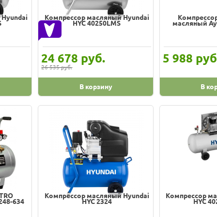
 Hyundai
Компрессор масляный Hyundai
Компрессо
S
НYC 40250LMS
масляный Ay
руб.
руб
24 678
5 988
26 535 руб.
В корзину
В ко
TTRO
Компрессор масляный Hyundai
Компрессор ма
248-634
HYC 2324
HYC 40