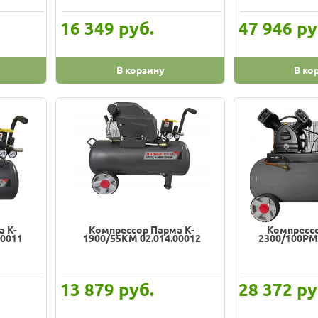
руб.
ру
16 349
47 946
В корзину
В ко
а K-
Компрессор Парма K-
Компрессо
00011
1900/55КМ 02.014.00012
2300/100РМ 
руб.
ру
13 879
28 372