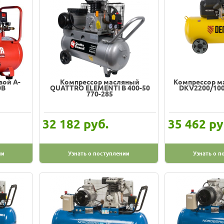
вой A-
Компрессор масляный
Компрессор м
0B
QUATTRO ELEMENTI B 400-50
DKV2200/100
770-285
руб.
ру
32 182
35 462
ии
Узнать о поступлении
Узнать о п