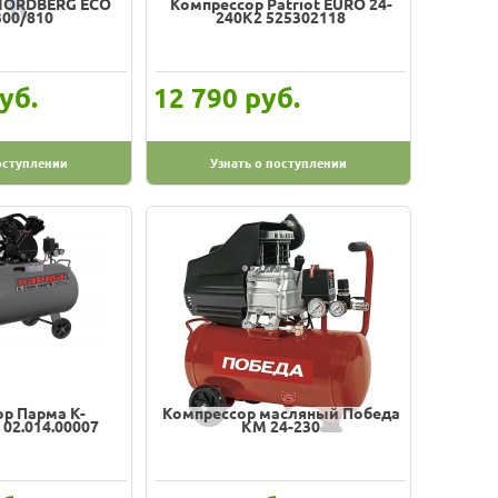
NORDBERG ECO
Компрессор Patriot EURO 24-
00/810
240K2 525302118
уб.
руб.
12 790
оступлении
Узнать о поступлении
р Парма K-
Компрессор масляный Победа
02.014.00007
KM 24-230