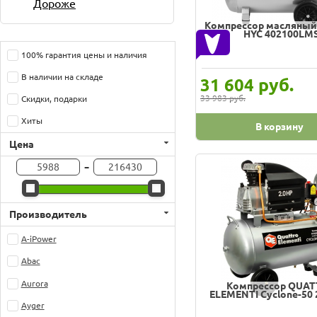
Дороже
Компрессор масляный
НYC 402100LM
100% гарантия цены и наличия
В наличии на складе
руб.
31 604
33 983 руб.
Скидки, подарки
Хиты
В корзину
Цена
-
Производитель
A-iPower
Abac
Aurora
Компрессор QUA
ELEMENTI Cyclone-50 
Ayger