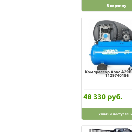
В корзину
Компрессор Abac A29B
1129740186
руб.
48 330
Узнать о поступлен