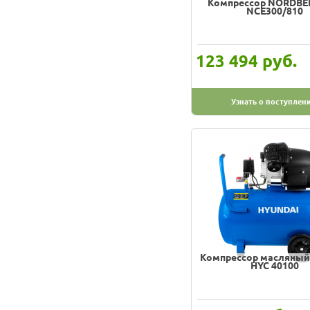
Компрессор NORDBE
NCE300/810
руб.
123 494
Узнать о поступлен
Компрессор масляный
HYC 40100