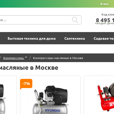
О нас
Код кли
8‍ 4‍9‍5‍ 1
каждый день 
Бытовая техника для дома
Сантехника
Садовая те
/
/
Компрессоры
Компрессоры масляные в Москве
масляные в Москве
-7%