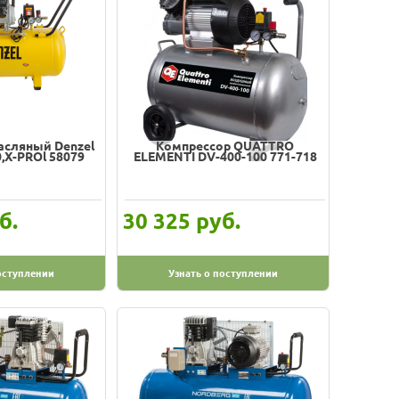
асляный Denzel
Компрессор QUATTRO
,Х-PROl 58079
ELEMENTI DV-400-100 771-718
б.
руб.
30 325
оступлении
Узнать о поступлении