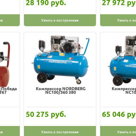
руб.
ру
28 190
27 972
ии
Узнать о поступлении
Узнать о п
 Победа
Компрессор NORDBERG
Компрессо
767
NC100/360 380
NC10
руб.
ру
50 275
65 046
ии
Узнать о поступлении
Узнать о п