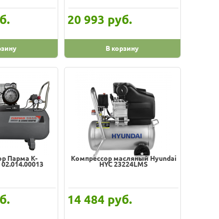
б.
руб.
20 993
рзину
В корзину
р Парма K-
Компрессор масляный Hyundai
02.014.00013
НYC 23224LMS
б.
руб.
14 484