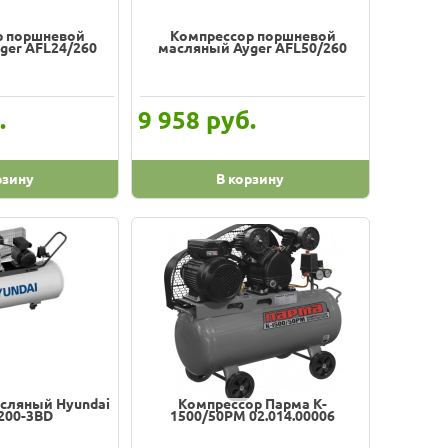
р поршневой
Компрессор поршневой
ger AFL24/260
масляный Ayger AFL50/260
.
руб.
9 958
рзину
В корзину
сляный Hyundai
Компрессор Парма K-
200-3BD
1500/50РМ 02.014.00006