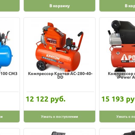
В корзину
В ко
 100 CM3
Компрессор Кратон AC-280-40-
Компрессор 
DD
iPower 
руб.
ру
12 122
15 193
ии
Узнать о поступлении
Узнать о п