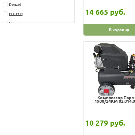
Denzel
руб.
14 665
ELITECH
Hyundai
В корзину
NORDBERG
Patriot
QUATTRO ELEMENTI
Калибр
Кратон
Парма
Победа
Компрессор Парм
СИБРТЕХ
1900/24КМ 02.014.
руб.
10 279