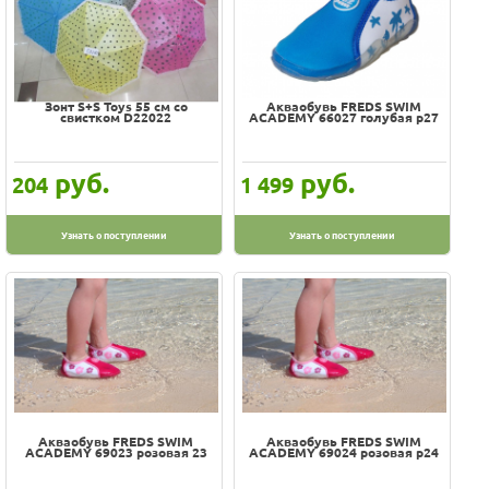
Зонт S+S Toys 55 см со
Акваобувь FREDS SWIM
свистком D22022
ACADEMY 66027 голубая р27
руб.
руб.
204
1 499
Узнать о поступлении
Узнать о поступлении
Акваобувь FREDS SWIM
Акваобувь FREDS SWIM
ACADEMY 69023 розовая 23
ACADEMY 69024 розовая р24