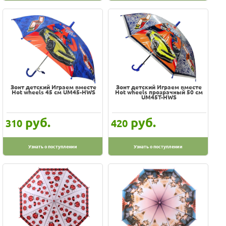
Зонт детский Играем вместе
Зонт детский Играем вместе
Hot wheels 45 см UM45-HWS
Hot wheels прозрачный 50 см
UM45T-HWS
руб.
руб.
310
420
Узнать о поступлении
Узнать о поступлении