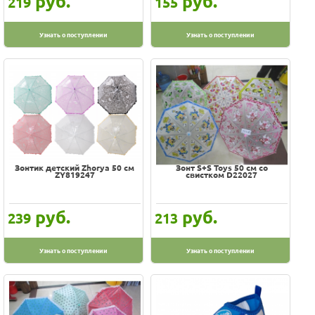
руб.
руб.
219
155
Узнать о поступлении
Узнать о поступлении
Зонтик детский Zhorya 50 см
Зонт S+S Toys 50 см со
ZY819247
свистком D22027
руб.
руб.
239
213
Узнать о поступлении
Узнать о поступлении