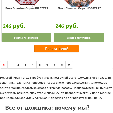
Зонт Shantou Gepai JB202271
Зонт Shantou Gepai JB202272
руб.
руб.
246
246
Узнать о поступлении
Узнать о поступлении
Показать ещё
«
1
2
3
4
5
6
7
8
»
Неустойчивая погода требует иметь под рукой все от дождика, что позволит
защитить маленьких непосед от серьезного переохлаждения. С помощью
зонтов можно создать комфорт в жаркую погоду. Производители выпускают
аксессуары разного диаметра и дизайна, что позволит купить у нас в Москве
все необходимое для мальчиков и девочек по привлекательной цене.
Все от дождика: почему мы?