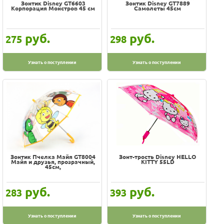
Зонтик Disney GT6603
Зонтик Disney GT7889
Корпорация Монстров 45 см
Самолеты 45см
руб.
руб.
275
298
Узнать о поступлении
Узнать о поступлении
Зонтик Пчелка Майя GT8004
Зонт-трость Disney HELLO
Майя и друзья, прозрачный,
KITTY 55LD
45см,
руб.
руб.
283
393
Узнать о поступлении
Узнать о поступлении