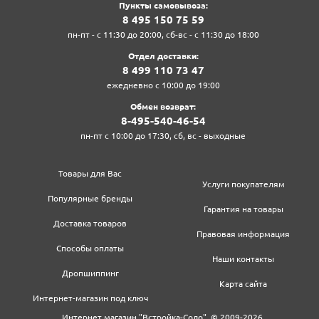
Пункты самовывоза:
8‍ 4‍9‍5‍ 1‍5‍0‍ 7‍5‍ 5‍9‍
пн-пт - с 11:30 до 20:00, сб-вс - с 11:30 до 18:00
Отдел доставки:
8‍ 4‍9‍9‍ 1‍1‍0‍ 7‍3‍ 4‍7‍
ежедневно с 10:00 до 19:00
Обмен возврат:
8‍-4‍9‍5‍-5‍4‍0‍-4‍6‍-5‍4‍
пн-пт с 10:00 до 17:30, сб, вс - выходные
Товары для Вас
Услуги покупателям
Популярные бренды
Гарантия на товары
Доставка товаров
Правовая информация
Способы оплаты
Наши контакты
Дропшиппинг
Карта сайта
Интернет-магазин под ключ
Интернет магазин "Встройка-Соло", © 2009-2026.