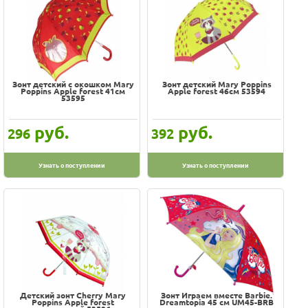
Зонт детский c окошком Mary
Зонт детский Mary Poppins
Poppins Apple forest 41см
Apple forest 46см 53594
53595
руб.
руб.
296
392
Узнать о поступлении
Узнать о поступлении
Детский зонт Cherry Mary
Зонт Играем вместе Barbie.
Poppins Apple forest
Dreamtopia 45 см UM45-BRB