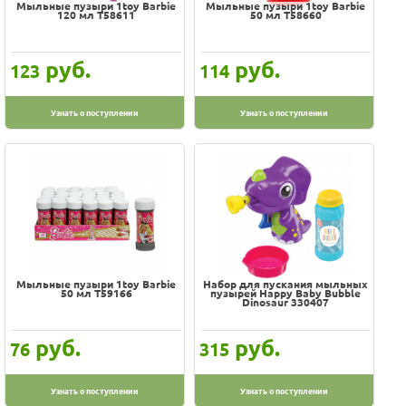
Мыльные пузыри 1toy Barbie
Мыльные пузыри 1toy Barbie
120 мл Т58611
50 мл Т58660
руб.
руб.
123
114
Узнать о поступлении
Узнать о поступлении
Мыльные пузыри 1toy Barbie
Набор для пускания мыльных
50 мл Т59166
пузырей Happy Baby Bubble
Dinosaur 330407
руб.
руб.
76
315
Узнать о поступлении
Узнать о поступлении