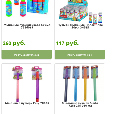
Мыльные пузыри Simba 500мл
Пузыри мыльные Fisher-Price
7286069
50мл 34765
руб.
руб.
260
117
Узнать о поступлении
Узнать о поступлении
Мыльные пузыри Filly 70035
Мыльные пузыри Simba
7286058 260 мл