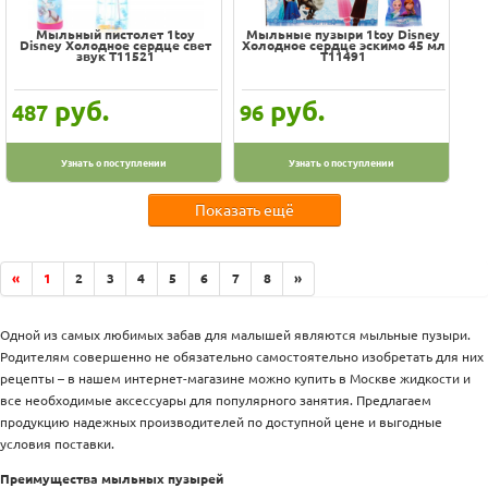
Мыльный пистолет 1toy
Мыльные пузыри 1toy Disney
Disney Холодное сердце свет
Холодное сердце эскимо 45 мл
звук Т11521
Т11491
руб.
руб.
487
96
Узнать о поступлении
Узнать о поступлении
Показать ещё
«
1
2
3
4
5
6
7
8
»
Одной из самых любимых забав для малышей являются мыльные пузыри.
Родителям совершенно не обязательно самостоятельно изобретать для них
рецепты – в нашем интернет-магазине можно купить в Москве жидкости и
все необходимые аксессуары для популярного занятия. Предлагаем
продукцию надежных производителей по доступной цене и выгодные
условия поставки.
Преимущества мыльных пузырей