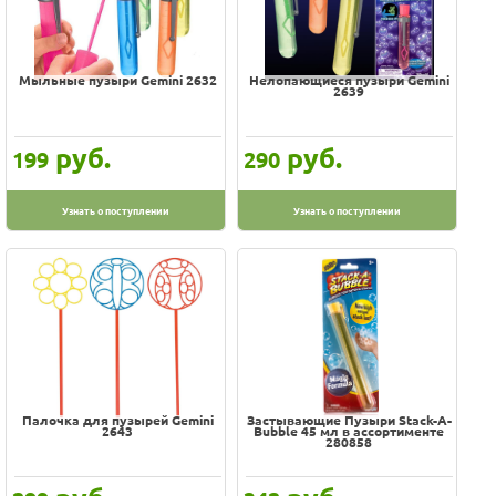
Мыльные пузыри Gemini 2632
Нелопающиеся пузыри Gemini
2639
руб.
руб.
199
290
Узнать о поступлении
Узнать о поступлении
Палочка для пузырей Gemini
Застывающие Пузыри Stack-A-
2643
Bubble 45 мл в ассортименте
280858