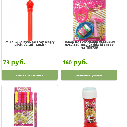
Мыльные пузыри 1toy Angry
Набор для создания мыльных
Birds 90 мл Т58687
пузырей 1toy Barbie (фен) 50
мл Т58739
руб.
руб.
73
160
Узнать о поступлении
Узнать о поступлении