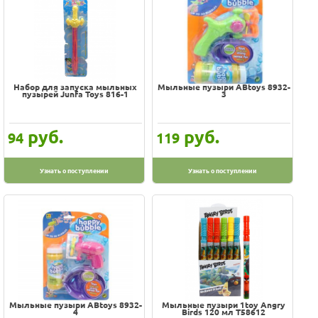
Набор для запуска мыльных
Мыльные пузыри ABtoys 8932-
пузырей Junfa Toys 816-1
3
руб.
руб.
94
119
Узнать о поступлении
Узнать о поступлении
Мыльные пузыри ABtoys 8932-
Мыльные пузыри 1toy Angry
4
Birds 120 мл Т58612