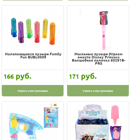
Нелопающиеся пузыри Family
Мыльные пузыри Играем
Fun BUBL0009
вместе Disney Princess
Волшебная палочка 60281B-
PRS
руб.
руб.
166
171
Узнать о поступлении
Узнать о поступлении