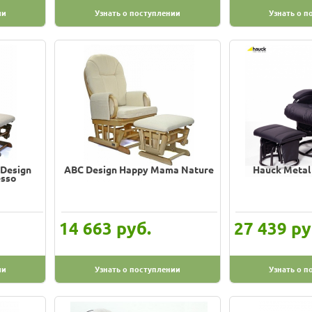
ии
Узнать о поступлении
Узнать о п
Design
ABC Design Happy Mama Nature
Hauck Metal 
esso
руб.
ру
14 663
27 439
ии
Узнать о поступлении
Узнать о п