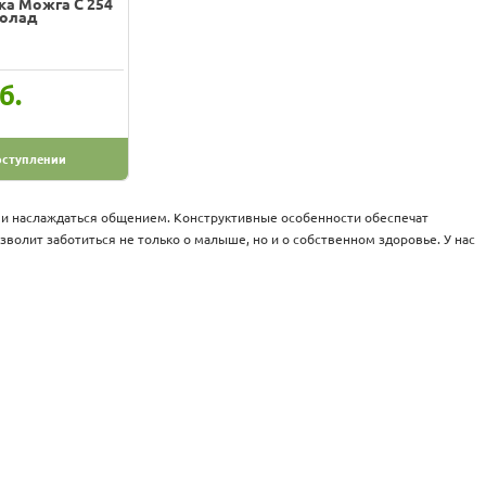
ка Можга С 254
олад
б.
оступлении
 и наслаждаться общением. Конструктивные особенности обеспечат
зволит заботиться не только о малыше, но и о собственном здоровье. У нас