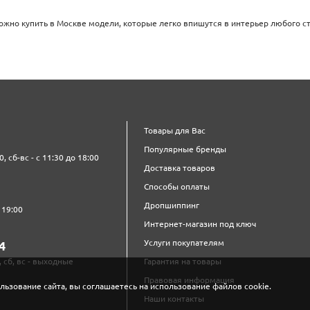
жно купить в Москве модели, которые легко впишутся в интерьер любого ст
Товары для Вас
Популярные бренды
0, сб-вс - с 11:30 до 18:00
Доставка товаров
Способы оплаты
Дропшиппинг
 19:00
Интернет-магазин под ключ
Услуги покупателям
4‍
, сб, вс - выходные
Гарантия на товары
Правовая информация
льзование сайта, вы соглашаетесь на использование файлов cookie.
Наши контакты