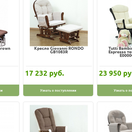
brown
Кресло Giovanni RONDO
Tutti Bambi
GB1083R
Espresso т
Е0000
руб.
ру
17 232
23 950
ии
Узнать о поступлении
Узнать о п