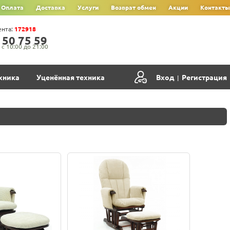
Оплата
Доставка
Услуги
Возврат обмен
Акции
Контакты
ента:
172918
‍5‍0‍ 7‍5‍ 5‍9‍
с 10:00 до 21:00
хника
Уценённая техника
Вход
Регистрация
|