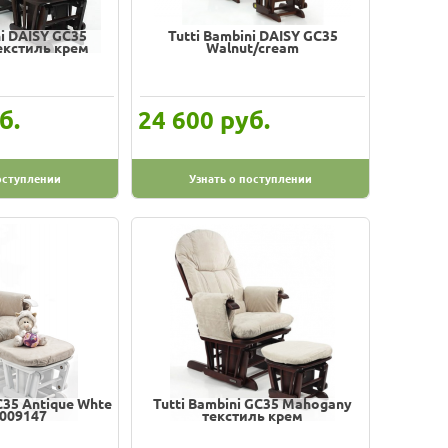
ni DAISY GC35
Tutti Bambini DAISY GC35
екстиль крем
Walnut/cream
б.
руб.
24 600
оступлении
Узнать о поступлении
C35 Antique Whte
Tutti Bambini GC35 Mahogany
009147
текстиль крем