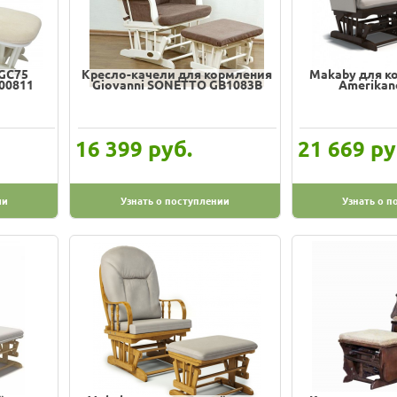
 GC75
Кресло-качели для кормления
Makaby для 
00811
Giovanni SONETTO GB1083B
Amerikan
руб.
ру
16 399
21 669
ии
Узнать о поступлении
Узнать о п