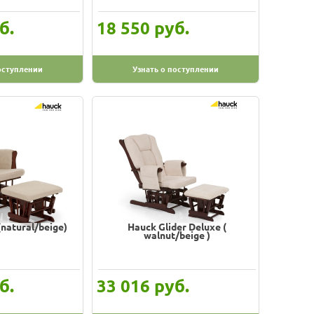
б.
руб.
18 550
оступлении
Узнать о поступлении
(natural/beige)
Hauck Glider Deluxe (
walnut/beige )
б.
руб.
33 016