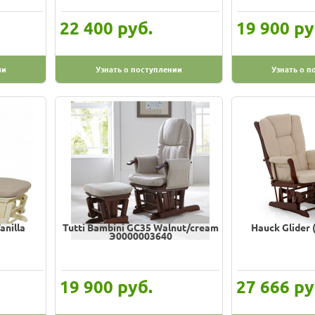
руб.
ру
22 400
19 900
ии
Узнать о поступлении
Узнать о п
anilla
Tutti Bambini GC35 Walnut/cream
Hauck Glider 
Э0000003640
руб.
ру
19 900
27 666