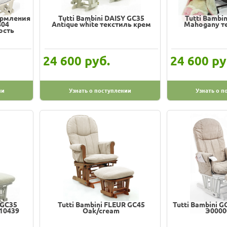
ормления
Tutti Bambini DAISY GC35
Tutti Bambi
404
Antique white текстиль крем
Mahogany т
ость
руб.
ру
24 600
24 600
ии
Узнать о поступлении
Узнать о п
 GC35
Tutti Bambini FLEUR GC45
Tutti Bambini G
10439
Oak/cream
Э0000