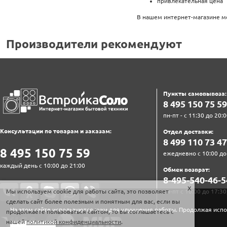
привлекательная цена
В нашем интернет-магазине мо
Производители рекомендуют
Пункты самовывоза:
8‍ 4‍9‍5‍ 1‍5‍0‍ 7‍5‍ 5‍9‍
пн-пт - с 11:30 до 20:0
Консультации по товарам и заказам:
Отдел доставки:
8‍ 4‍9‍9‍ 1‍1‍0‍ 7‍3‍ 4‍7‍
8‍ 4‍9‍5‍ 1‍5‍0‍ 7‍5‍ 5‍9‍
ежедневно с 10:00 до
каждый день с 10:00 до 21:00
Обмен возврат:
8‍-4‍9‍5‍-5‍4‍0‍-4‍6‍-5‍
Мы используем cookie для работы сайта, это позволяет
пн-пт с 10:00 до 17:30
сделать сайт более полезным и понятным для вас, если вы
На этом сайте используются куки для улучшения работы. Продолжая испо
продолжаете пользоваться сайтом, то вы соглашаетесь с
нашей
политикой конфиденциальности
.