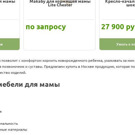
ей мамы
Makaby для кормящей мамы
Кресло-качал
Lite Chester
шок
по запросу
ру
27 900
ии
Узнать о п
 позволит с комфортом кормить новорожденного ребенка, ухаживать за ним
а позвоночник и суставы. Предлагаем купить в Москве продукцию, которая по
ество изделий.
мебели для мамы
я
ональность
чные материалы