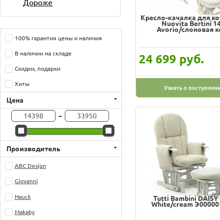
Дороже
Кресло-качалка для к
Nuovita Bertini 1
Avorio/cлоновая к
100% гарантия цены и наличия
В наличии на складе
руб.
24 699
Скидки, подарки
Хиты
Узнать о поступлен
Цена
-
Производитель
ABC Design
Giovanni
Hauck
Tutti Bambini DAISY
White/cream Э00000
Makaby