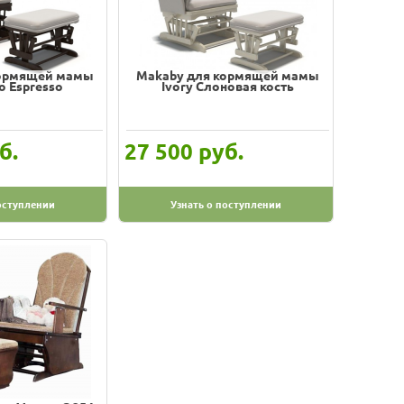
кормящей мамы
Makaby для кормящей мамы
o Espresso
Ivory Слоновая кость
б.
руб.
27 500
оступлении
Узнать о поступлении