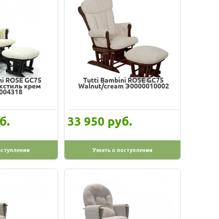
ni ROSE GC75
Tutti Bambini ROSE GC75
екстиль крем
Walnut/cream Э0000010002
004318
б.
руб.
33 950
оступлении
Узнать о поступлении