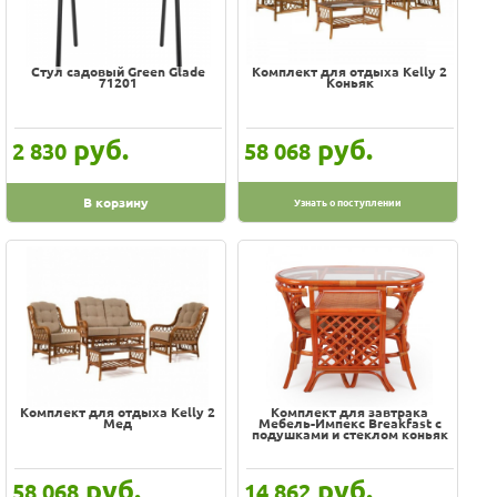
Оплата
Доставка
Дешевле
Услуги
Дороже
Возврат
Стул садовый Green Glade
Комплект для отдыха Kelly 2
71201
Коньяк
обмен
Акции
Контакты
100% гарантия цены и наличия
руб.
руб.
2 830
58 068
В наличии на складе
Скидки, подарки
В корзину
Узнать о поступлении
Хиты
Цена
-
Производитель
Afina
Комплект для отдыха Kelly 2
Комплект для завтрака
Мед
Мебель-Импекс Breakfast с
BAHAMA
подушками и стеклом коньяк
Breakfast
руб.
руб.
58 068
14 862
Green Glade