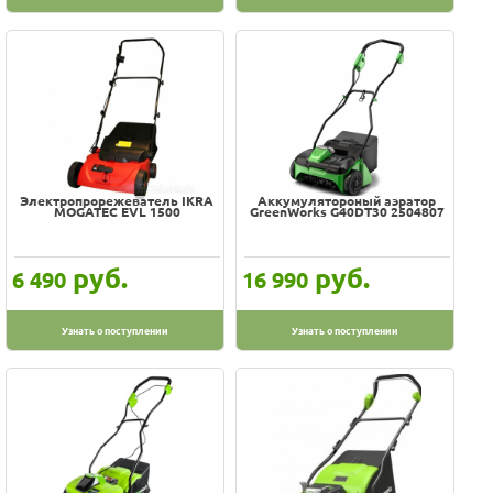
Электропрорежеватель IKRA
Аккумулятороный аэратор
MOGATEC EVL 1500
GreenWorks G40DT30 2504807
руб.
руб.
6 490
16 990
Узнать о поступлении
Узнать о поступлении