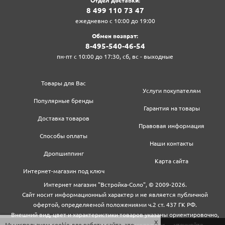
Отдел доставки:
8‍ 4‍9‍9‍ 1‍1‍0‍ 7‍3‍ 4‍7‍
ежедневно с 10:00 до 19:00
Обмен возврат:
8‍-4‍9‍5‍-5‍4‍0‍-4‍6‍-5‍4‍
пн-пт с 10:00 до 17:30, сб, вс - выходные
Товары для Вас
Услуги покупателям
Популярные бренды
Гарантия на товары
Доставка товаров
Правовая информация
Способы оплаты
Наши контакты
Дропшиппинг
Карта сайта
Интернет-магазин под ключ
Интернет магазин "Встройка-Соло", © 2009-2026.
Сайт носит информационный характер и не является публичной
офертой, определяемой положениями ч.2 ст. 437 ГК РФ.
Внешний вид, цвет и характеристики товаров указаны ориентировочно,
Мы используем cookie для работы сайта, это
могут не совпадать с обновленными моделями — уточняйте