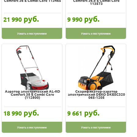
Comfort 36 E Combi Care 113465
Comfort 36.8 E Combi Care
113573
руб.
руб.
21 990
9 990
Узнать о поступлении
Узнать о поступлении
Аэратор электрический AL-KO
Скарификатор-аэратор
Comfort 38 E Combi Care
электрический DEKO DKESC320
(112800)
065-1205
руб.
руб.
18 990
9 661
Узнать о поступлении
Узнать о поступлении