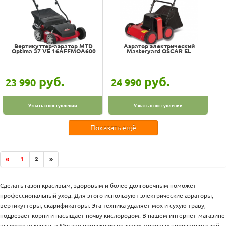
Вертикуттер-аэратор MTD
Аэратор электрический
Optima 37 VE 16AFFMOA600
Masteryard OSCAR EL
руб.
руб.
23 990
24 990
Узнать о поступлении
Узнать о поступлении
Показать ещё
«
1
2
»
Сделать газон красивым, здоровым и более долговечным поможет
профессиональный уход. Для этого используют электрические аэраторы,
вертикуттеры, скарификаторы. Эта техника удаляет мох и сухую траву,
подрезает корни и насыщает почву кислородом. В нашем интернет-магазине
вы можете купить в Москве продукцию ведущих мировых производителей