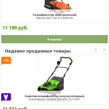
Скарификатор электрический
Patriot SCE 150 512309150
11 190
руб.
В корзину
Недавно проданные товары
Prev
Next
-7%
Аэратор-скарификатор аккумуляторный
GreenWorks GD40SC38II 40V 2517607
Товар куплен: 06.08.2026
21 821
руб.