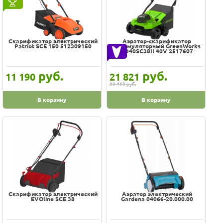
Оплата
100% гарантия цены и наличия
Доставка
Услуги
В наличии на складе
Возврат
Скидки, подарки
Скарификатор электрический
Аэратор-скарификатор
обмен
Patriot SCE 150 512309150
аккумуляторный GreenWorks
GD40SC38II 40V 2517607
Акции
Хиты
Контакты
Цена
руб.
руб.
11 190
21 821
-
23 463 руб.
В корзину
В корзину
Производитель
AL-KO
Bosch
Brill
CARVER
Champion
Скарификатор электрический
Аэратор электрический
DAEWOO
EVOline SCE 38
Gardena 04066-20.000.00
DEKO