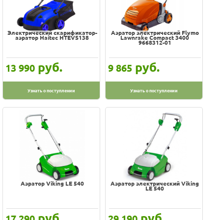
Электрический скарификатор-
Аэратор электрический Flymo
аэратор Haitec HTEVS138
Lawnrake Compact 3400
9668312-01
руб.
руб.
13 990
9 865
Узнать о поступлении
Узнать о поступлении
Аэратор Viking LE 540
Аэратор электрический Viking
LЕ 540
руб.
руб.
17 290
29 190