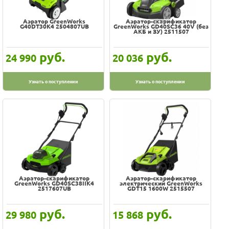
Аэратор GreenWorks
Аэратор-скарификатор
G40DT30K4 2504807UB
GreenWorks GD40SC36 40V (без
АКБ и ЗУ) 2511507
руб.
руб.
24 990
20 036
Узнать о поступлении
Узнать о поступлении
Аэратор-скарификатор
Аэратор-скарификатор
GreenWorks GD40SC38IIK4
электрический GreenWorks
2517607UB
GDT15 1600W 2515507
руб.
руб.
29 980
15 868