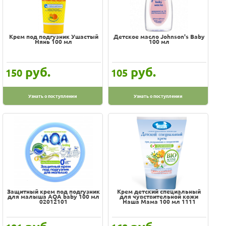
Крем под подгузник Ушастый
Детское масло Johnson's Baby
Нянь 100 мл
100 мл
руб.
руб.
150
105
Узнать о поступлении
Узнать о поступлении
Защитный крем под подгузник
Крем детский специальный
для малыша AQA baby 100 мл
для чувствительной кожи
02012101
Наша Мама 100 мл 1111