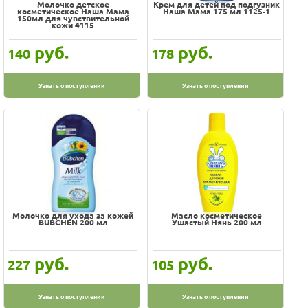
Молочко детское
Крем для детей под подгузник
косметическое Наша Мама
Наша Мама 175 мл 1125-1
150мл для чувствительной
кожи 4115
руб.
руб.
140
178
Узнать о поступлении
Узнать о поступлении
Молочко для ухода за кожей
Масло косметическое
BUBCHEN 200 мл
Ушастый Нянь 200 мл
руб.
руб.
227
105
Узнать о поступлении
Узнать о поступлении