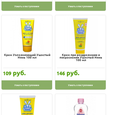
Pigeon
Узнать о поступлении
Узнать о поступлении
Sanosan
Teana
Weleda
Курносики
Ла-Кри
Ледниковый период
Мир Детства
Крем Увлажняющий Ушастый
Крем при раздражении и
Нянь 100 мл
покраснении Ушастый Нянь
Моё солнышко
100 мл
Наша Мама
руб.
руб.
109
146
Раптор
СТРАНА ЗДРАВЛАНДИЯ
Узнать о поступлении
Узнать о поступлении
Секреты Лан
Смешарики
Ушастый Нянь
Флиптопия