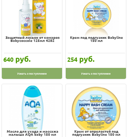
Защитный лосьон от комаров
Крем под подгузник Babyline
Babycoccole 125мл 4282
150 мл
руб.
руб.
640
254
Узнать о поступлении
Узнать о поступлении
Масло для ухода и массажа
Крем от опрелостей под
малыша AQA baby 150 мл
подгузник Babyline 150 мл