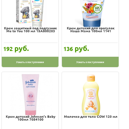
Крем защитный под подгузник
Крем детский для прогулок
Me to You 100 мл 15A800203
Наша Мама 100мл 1141
руб.
руб.
192
136
Узнать о поступлении
Узнать о поступлении
Крем детский Johnson's Baby
Молочко для тела COW 120 мл
100мл 7054100