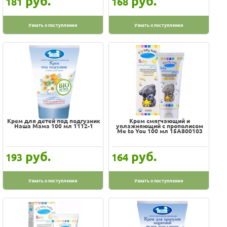
руб.
руб.
181
168
Узнать о поступлении
Узнать о поступлении
Крем для детей под подгузник
Крем смягчающий и
Наша Мама 100 мл 1112-1
увлажняющий с прополисом
Me to You 100 мл 15A800103
руб.
руб.
193
164
Узнать о поступлении
Узнать о поступлении