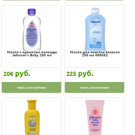
Масло с ароматом лаванды
Масло для очистки Sanosan
Johnson's Baby 200 мл
200 мл 089052
руб.
руб.
206
225
Узнать о поступлении
Узнать о поступлении