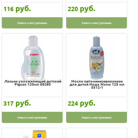
руб.
руб.
116
220
Узнать о поступлении
Узнать о поступлении
Лосьон увлажняющий детский
Масло витаминизированное
Pigeon 120мл 08260
для детей Наша Мама 125 мл
5512-1
руб.
руб.
317
224
Узнать о поступлении
Узнать о поступлении