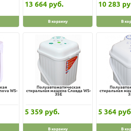
руб.
ру
13 664
10 283
В корзину
В ко
кая
Полуавтоматическая
Полуавто
nova WS-
стиральная машина Славда WS-
стиральная ма
35E
3
руб.
руб
5 359
5 364
В корзину
В ко