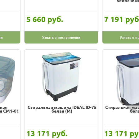
Белоснежк
руб.
руб
5 660
7 191
ии
Узнать о поступлении
Узнать о п
кая
Стиральная машина IDEAL ID-75
Стиральная маш
я CM1-01
белая (M)
бела
руб.
ру
13 171
13 171