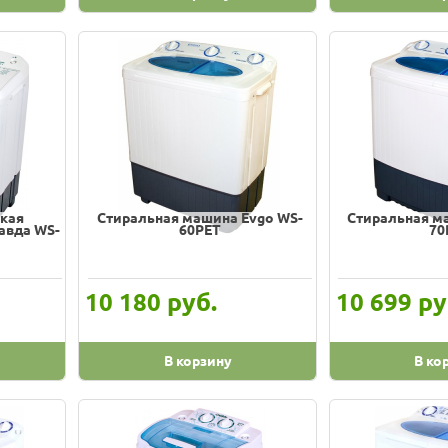
кая
Стиральная машина Evgo WS-
Стиральная м
авда WS-
60PET
70
руб.
ру
10 180
10 699
В корзину
В ко