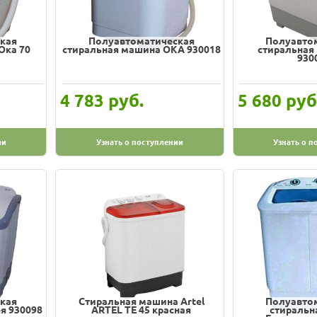
кая
Полуавтоматическая
Полуавто
Ока 70
стиральная машина ОКА 930018
стиральная
930
руб.
руб
4 783
5 680
ии
Узнать о поступлении
Узнать о п
кая
Стиральная машина Artel
Полуавто
я 930098
ARTEL TЕ 45 красная
стиральн