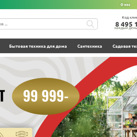
О нас
Код кли
8‍ 4‍9‍5‍ 1
каждый день 
Бытовая техника для дома
Сантехника
Садовая те