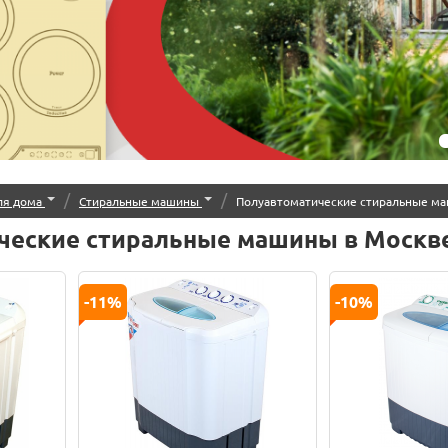
/
/
ля дома
Стиральные машины
Полуавтоматические стиральные м
ческие стиральные машины в Москв
-11%
-10%