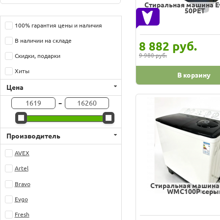
Стиральная машина E
50PET
100% гарантия цены и наличия
В наличии на складе
руб.
8 882
9 980 руб.
Скидки, подарки
Хиты
В корзину
Цена
-
Производитель
AVEX
Artel
Bravo
Стиральная машина
WMC100P серы
Evgo
Fresh