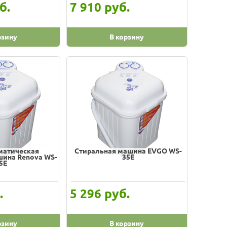
б.
руб.
7 910
рзину
В корзину
матическая
Стиральная машина EVGO WS-
шина Renova WS-
35E
5E
.
руб.
5 296
рзину
В корзину