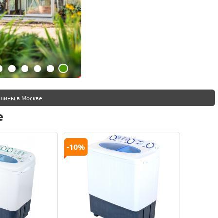
ашины в Москве
е
-10%