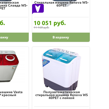
матическая
Стиральная машина Renova WS-
шина Славда WS-
60РЕТ
PET
б.
руб.
10 051
11 168 руб.
рзину
В корзину
машина Vesta
Полуавтоматическая
 красный
стиральная машина Renova WS
40PET с лейкой