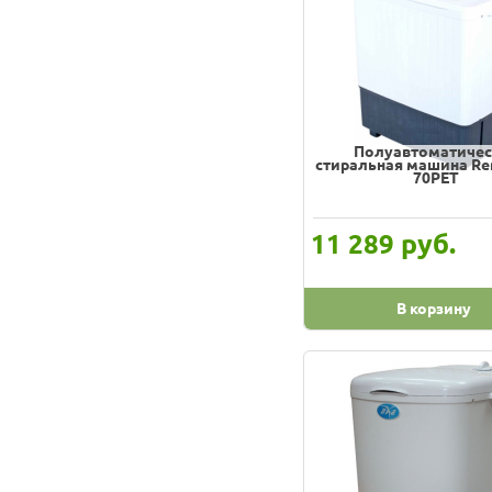
8.5 кг
9 кг
Полуавтоматичес
стиральная машина Re
70РЕТ
руб.
11 289
В корзину