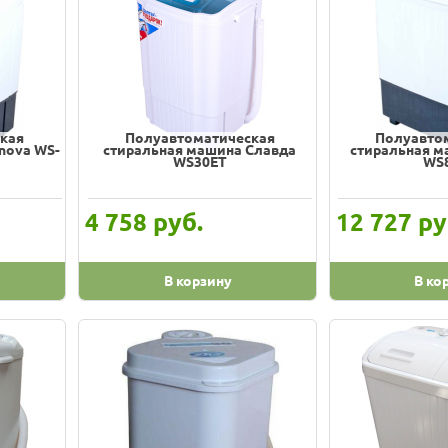
кая
Полуавтоматическая
Полуавто
nova WS-
стиральная машина Славда
стиральная 
WS30ET
WS
руб.
ру
4 758
12 727
В корзину
В ко