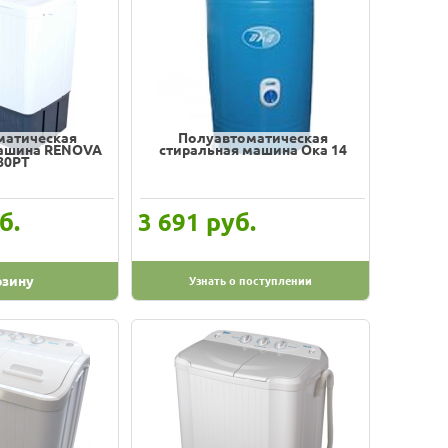
матическая
Полуавтоматическая
машина RENOVA
стиральная машина Ока 14
80PT
б.
руб.
3 691
рзину
Узнать о поступлении