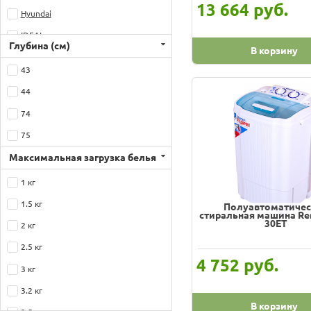
руб.
13 664
Hyundai
IDEAL
Глубина (см)
В корзину
Leran
43
Magnit
44
Optima
74
Premier
75
Redber
Максимальная загрузка белья
Renova
1 кг
Rolsen
1.5 кг
Полуавтоматичес
Saturn
стиральная машина Re
30ET
2 кг
Sinbo
2.5 кг
Suzuki
руб.
4 752
3 кг
Unit
3.2 кг
Vesta
В корзину