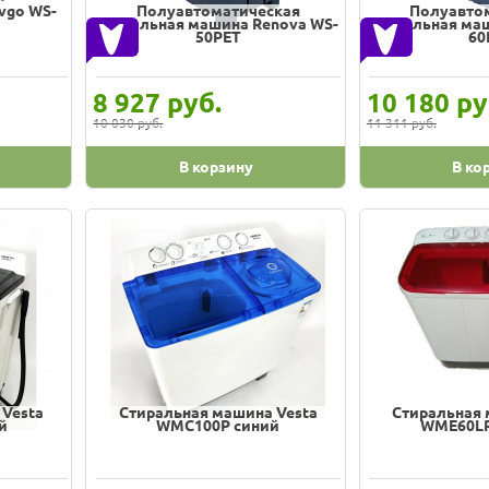
vgo WS-
Полуавтоматическая
Полуавто
стиральная машина Renova WS-
стиральная ма
50РЕТ
60
руб.
ру
8 927
10 180
10 030 руб.
11 311 руб.
В корзину
В ко
 Vesta
Стиральная машина Vesta
Стиральная 
й
WMC100P синий
WME60LP