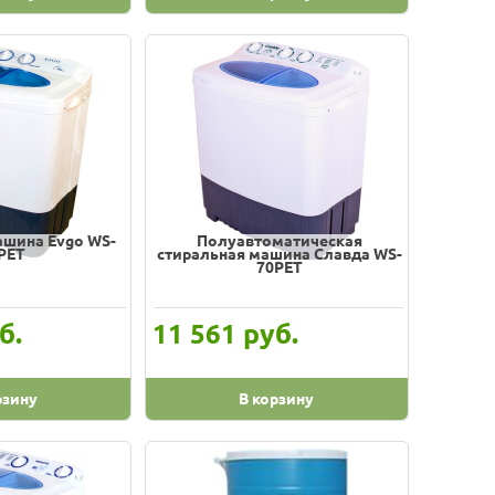
ашина Evgo WS-
Полуавтоматическая
PET
стиральная машина Славда WS-
70PET
б.
руб.
11 561
рзину
В корзину