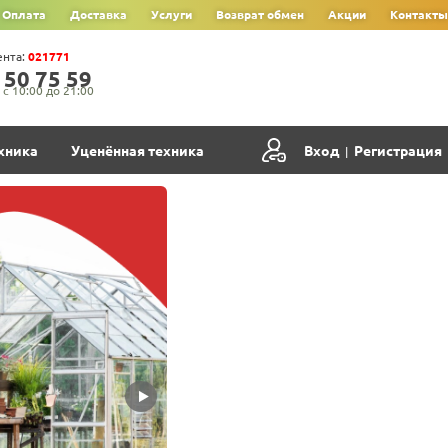
Оплата
Доставка
Услуги
Возврат обмен
Акции
Контакты
ента:
021771
‍5‍0‍ 7‍5‍ 5‍9‍
с 10:00 до 21:00
хника
Уценённая техника
Вход
Регистрация
|