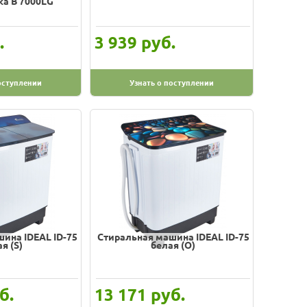
а B 7000LG
.
руб.
3 939
оступлении
Узнать о поступлении
ина IDEAL ID-75
Стиральная машина IDEAL ID-75
я (S)
белая (О)
б.
руб.
13 171