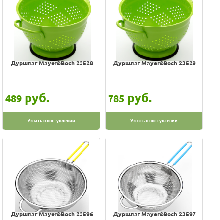
-
Производитель
Bekker
Дуршлаг Mayer&Boch 23528
Дуршлаг Mayer&Boch 23529
FISKARS
Foster
HITT
руб.
руб.
489
785
MALLONY
Mayer&Boch
Узнать о поступлении
Узнать о поступлении
RONDELL
Rainstahl
Sinbo
TIMA
Taller
Альтернатива
Дуршлаг Mayer&Boch 23596
Дуршлаг Mayer&Boch 23597
Амет