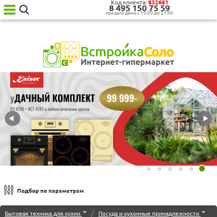
Код клиента:
832661
8‍ 4‍9‍5‍ 1‍5‍0‍ 7‍5‍ 5‍9‍
каждый день с 10:00 до 21:00
Ваш
город:
Москва
Категории
товаров
Бытовая
техника
для
кухни
Бытовая
техника
для
дома
Сантехника
Садовая
техника
Уценённая
Подбор по параметрам
техника
Дуршлаги
О нас
/
Бытовая техника для кухни
Посуда и кухонные принадлежности