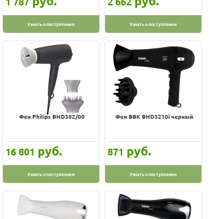
руб.
руб.
1 787
2 662
Узнать о поступлении
Узнать о поступлении
Фен Philips BHD302/00
Фен BBK BHD3210i черный
руб.
руб.
16 801
871
Узнать о поступлении
Узнать о поступлении