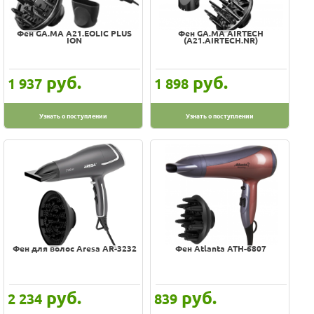
Shivaki
Sinbo
Фен GA.MA A21.EOLIC PLUS
Фен GA.MA AIRTECH
ION
(A21.AIRTECH.NR)
Sterlingg
Supra
руб.
руб.
1 937
1 898
UFESA
VALERA
Узнать о поступлении
Узнать о поступлении
Viconte
Vitek
ZIMBER
Фен для волос Aresa AR-3232
Фен Atlanta ATH-6807
руб.
руб.
2 234
839