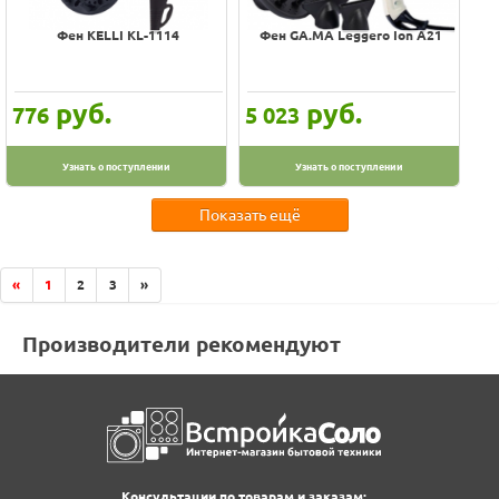
Фен KELLI KL-1114
Фен GA.MA Leggero Ion A21
руб.
руб.
776
5 023
Узнать о поступлении
Узнать о поступлении
Показать ещё
«
1
2
3
»
Производители рекомендуют
Консультации по товарам и заказам: