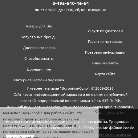
8‍-4‍9‍5‍-5‍4‍0‍-4‍6‍-5‍4‍
пн-пт с 10:00 до 17:30, сб, вс - выходные
Товары для Вас
Услуги покупателям
Популярные бренды
Гарантия на товары
Доставка товаров
Правовая информация
Способы оплаты
Наши контакты
Дропшиппинг
Карта сайта
Интернет-магазин под ключ
Интернет магазин "Встройка-Соло", © 2009-2026.
Сайт носит информационный характер и не является публичной
офертой, определяемой положениями ч.2 ст. 437 ГК РФ.
Внешний вид, цвет и характеристики товаров указаны ориентировочно,
Мы используем cookie для работы сайта, это
могут не совпадать с обновленными моделями — уточняйте
позволяет сделать сайт более полезным и
информацию у менеджеров при заказе.
На этом сайте используются куки для улучшения работы. Продолжая
понятным для вас, если вы продолжаете
Цены и условия доставки действительны до 07.08.2026 07:00.
использование сайта, вы соглашаетесь на использование файлов cookie.
пользоваться сайтом, то вы соглашаетесь с нашей
политикой конфиденциальности
.