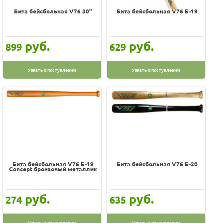
Оплата
100% гарантия цены и наличия
Бита бейсбольная V76 30"
Бита бейсбольная V76 Б-19
Доставка
Услуги
В наличии на складе
Возврат
Скидки, подарки
обмен
руб.
руб.
899
629
Акции
Хиты
Контакты
Цена
Узнать о поступлении
Узнать о поступлении
-
Производитель
S+S Toys
V76
Бита бейсбольная V76 Б-19
Бита бейсбольная V76 Б-20
Concept бронзовый металлик
руб.
руб.
274
635
Узнать о поступлении
Узнать о поступлении