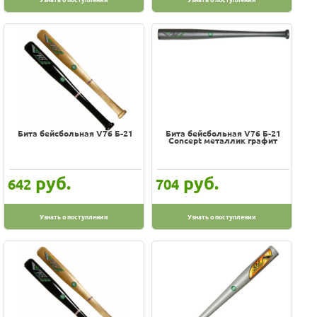
Бита бейсбольная V76 Б-21
Бита бейсбольная V76 Б-21
Concept металлик графит
руб.
руб.
642
704
Узнать о поступлении
Узнать о поступлении