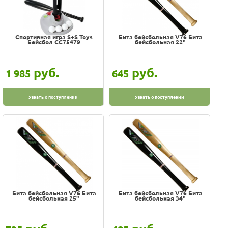
Спортивная игра S+S Toys
Бита бейсбольная V76 Бита
Бейсбол СС75479
бейсбольная 22"
руб.
руб.
1 985
645
Узнать о поступлении
Узнать о поступлении
Бита бейсбольная V76 Бита
Бита бейсбольная V76 Бита
бейсбольная 25"
бейсбольная 34"