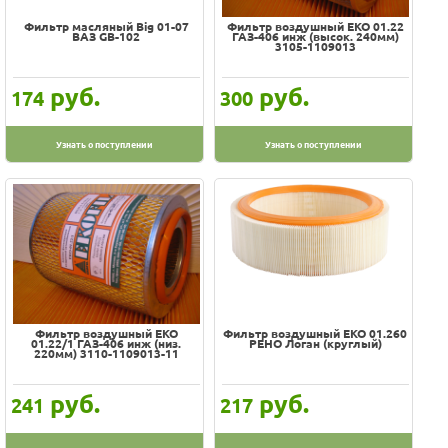
Фильтр масляный Big 01-07
Фильтр воздушный EKO 01.22
ВАЗ GB-102
ГАЗ-406 инж (высок. 240мм)
3105-1109013
руб.
руб.
174
300
Узнать о поступлении
Узнать о поступлении
Фильтр воздушный EKO
Фильтр воздушный EKO 01.260
01.22/1 ГАЗ-406 инж (низ.
РЕНО Логан (круглый)
220мм) 3110-1109013-11
руб.
руб.
241
217