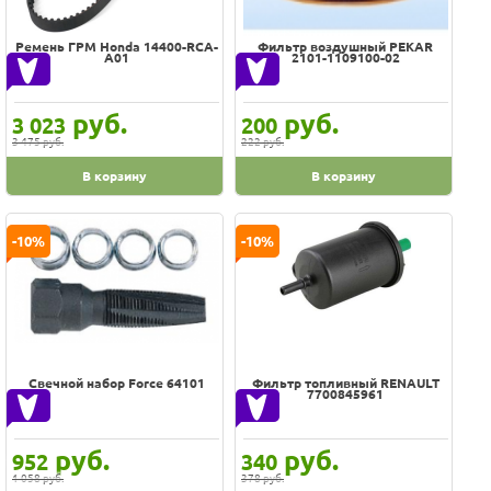
Оплата
Доставка
Ремень ГРМ Honda 14400-RCA-
Фильтр воздушный PEKAR
Услуги
A01
2101-1109100-02
Сортировка по
Возврат
обмен
По популярности
Акции
руб.
руб.
3 023
200
Контакты
3 475 руб.
222 руб.
Наименованию
В корзину
В корзину
Новинкам
Дешевле
-10%
-10%
Дороже
100% гарантия цены и наличия
В наличии на складе
Скидки, подарки
Свечной набор Force 64101
Фильтр топливный RENAULT
7700845961
Хиты
Цена
руб.
руб.
952
340
-
1 058 руб.
378 руб.