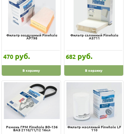
Фильтр воздушный Finwhale
Фильтр салонный Finwhale
AF798
AS711
руб.
руб.
470
682
В корзину
В корзину
Ремень ГРМ Finwhale BD-136
Фильтр масляный Finwhale LF
ВАЗ 2110/11/12 16кл
110