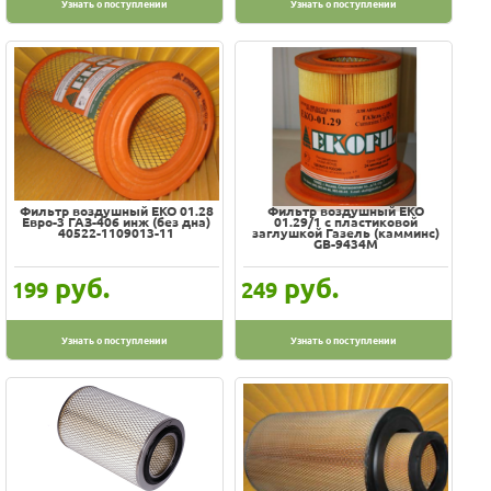
Узнать о поступлении
Узнать о поступлении
Фильтр воздушный EKO 01.28
Фильтр воздушный EKO
Евро-3 ГАЗ-406 инж (без дна)
01.29/1 с пластиковой
40522-1109013-11
заглушкой Газель (камминс)
GB-9434M
руб.
руб.
199
249
Узнать о поступлении
Узнать о поступлении