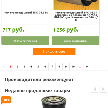
Фильтр воздушный EKO 01.31с
Фильтр воздушный EKO 01.34
основной со вставкой КАМАЗ
ЕВРО-3 (дв. Камминс св.360 л/
с)
руб.
руб.
717
1 256
Узнать о поступлении
Узнать о поступлении
Показать ещё
«
1
2
3
4
5
6
7
8
9
10
...
»
Производители рекомендуют
Недавно проданные товары
Prev
Next
-10%