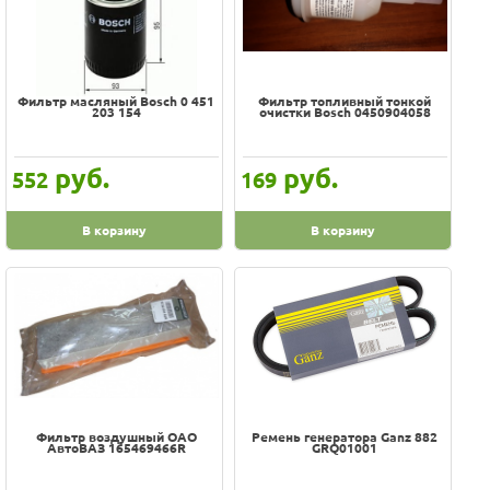
Фильтр масляный Bosch 0 451
Фильтр топливный тонкой
203 154
очистки Bosch 0450904058
руб.
руб.
552
169
В корзину
В корзину
Фильтр воздушный ОАО
Ремень генератора Ganz 882
АвтоВАЗ 165469466R
GRQ01001