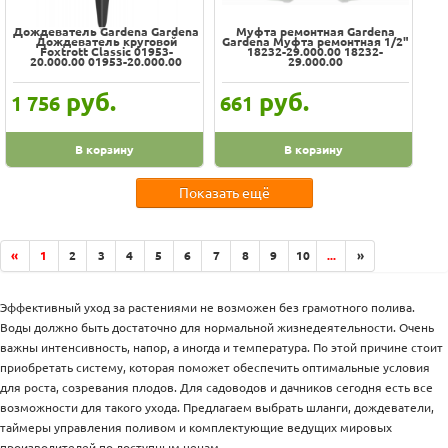
Дождеватель Gardena Gardena
Муфта ремонтная Gardena
Дождеватель круговой
Gardena Муфта ремонтная 1/2"
Foxtrott Classic 01953-
18232-29.000.00 18232-
20.000.00 01953-20.000.00
29.000.00
руб.
руб.
1 756
661
В корзину
В корзину
Показать ещё
«
1
2
3
4
5
6
7
8
9
10
...
»
Эффективный уход за растениями не возможен без грамотного полива.
Воды должно быть достаточно для нормальной жизнедеятельности. Очень
важны интенсивность, напор, а иногда и температура. По этой причине стоит
приобретать систему, которая поможет обеспечить оптимальные условия
для роста, созревания плодов. Для садоводов и дачников сегодня есть все
возможности для такого ухода. Предлагаем выбрать шланги, дождеватели,
таймеры управления поливом и комплектующие ведущих мировых
производителей по доступным ценам.