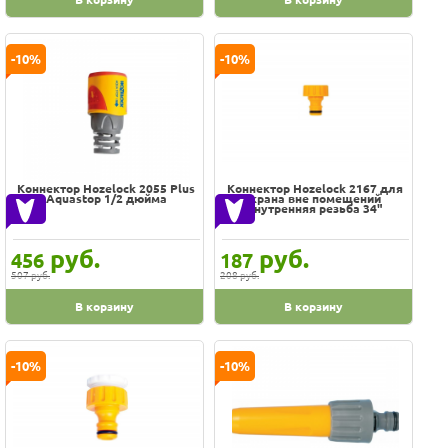
100% гарантия цены и наличия
-10%
-10%
В наличии на складе
Скидки, подарки
Хиты
Цена
-
Коннектор Hozelock 2055 Plus
Коннектор Hozelock 2167 для
Aquastop 1/2 дюйма
крана вне помещений
внутренняя резьба 34"
Производитель
руб.
руб.
456
187
507 руб.
208 руб.
AL-KO
В корзину
В корзину
Biotorg
Bosch
-10%
-10%
Bradex
Champion
Cicle