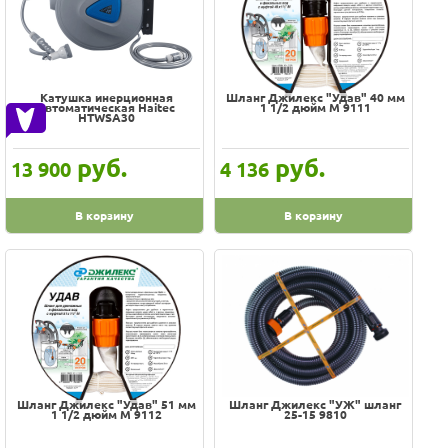
Катушка инерционная
Шланг Джилекс "Удав" 40 мм
автоматическая Haitec
1 1/2 дюйм М 9111
HTWSA30
руб.
руб.
13 900
4 136
В корзину
В корзину
Шланг Джилекс "Удав" 51 мм
Шланг Джилекс "УЖ" шланг
1 1/2 дюйм М 9112
25-15 9810