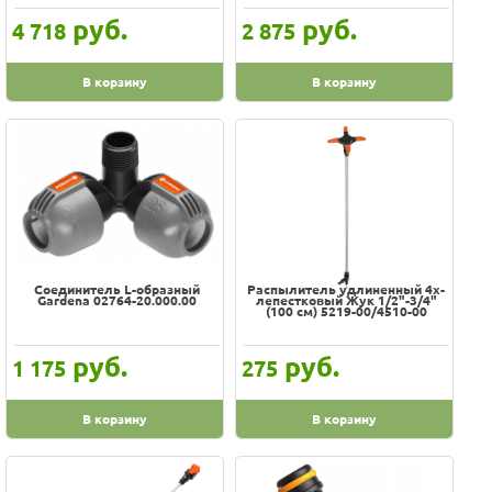
руб.
руб.
4 718
2 875
В корзину
В корзину
Cоединитель L-образный
Распылитель удлиненный 4х-
Gardena 02764-20.000.00
лепестковый Жук 1/2"-3/4"
(100 см) 5219-00/4510-00
руб.
руб.
1 175
275
В корзину
В корзину