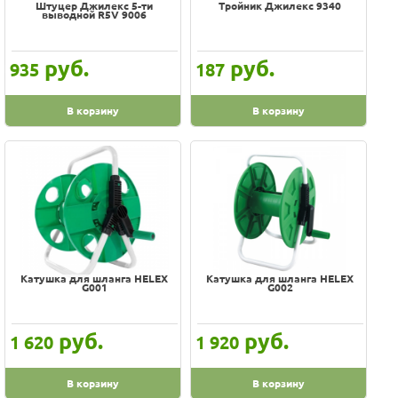
Штуцер Джилекс 5-ти
Тройник Джилекс 9340
выводной R5V 9006
руб.
руб.
935
187
В корзину
В корзину
Катушка для шланга HELEX
Катушка для шланга HELEX
G001
G002
руб.
руб.
1 620
1 920
В корзину
В корзину