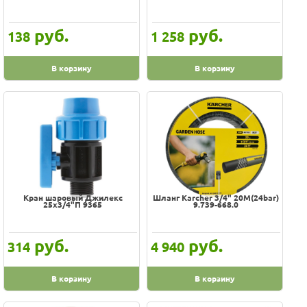
руб.
руб.
138
1 258
В корзину
В корзину
Кран шаровый Джилекс
Шланг Karcher 3/4" 20M(24bar)
25х3/4"П 9365
9.739-668.0
руб.
руб.
314
4 940
В корзину
В корзину