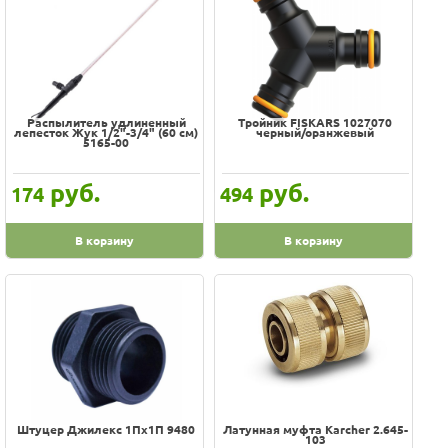
Распылитель удлиненный
Тройник FISKARS 1027070
лепесток Жук 1/2"-3/4" (60 см)
черный/оранжевый
5165-00
руб.
руб.
174
494
В корзину
В корзину
Штуцер Джилекс 1Пх1П 9480
Латунная муфта Karcher 2.645-
103