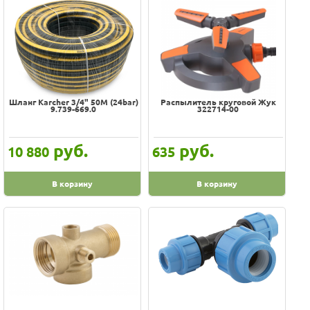
Шланг Karcher 3/4" 50M (24bar)
Распылитель круговой Жук
9.739-669.0
322714-00
руб.
руб.
10 880
635
В корзину
В корзину