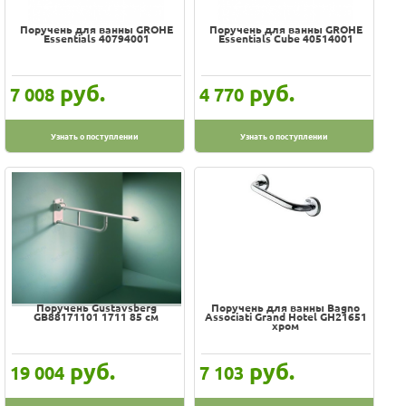
Поручень для ванны GROHE
Поручень для ванны GROHE
Essentials 40794001
Essentials Cube 40514001
руб.
руб.
7 008
4 770
Узнать о поступлении
Узнать о поступлении
Поручень Gustavsberg
Поручень для ванны Bagno
GB88171101 1711 85 см
Associati Grand Hotel GH21651
хром
руб.
руб.
19 004
7 103