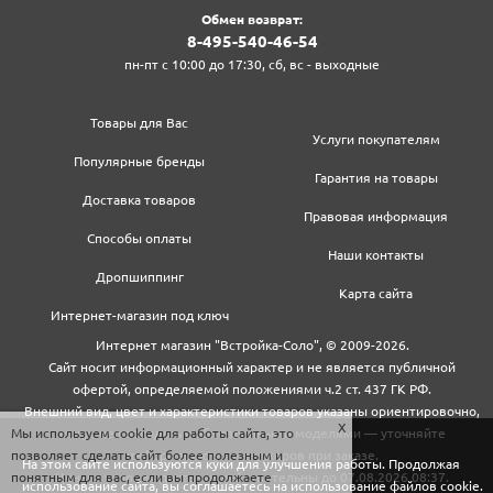
Обмен возврат:
8‍-4‍9‍5‍-5‍4‍0‍-4‍6‍-5‍4‍
пн-пт с 10:00 до 17:30, сб, вс - выходные
Товары для Вас
Услуги покупателям
Популярные бренды
Гарантия на товары
Доставка товаров
Правовая информация
Способы оплаты
Наши контакты
Дропшиппинг
Карта сайта
Интернет-магазин под ключ
Интернет магазин "Встройка-Соло", © 2009-2026.
Сайт носит информационный характер и не является публичной
офертой, определяемой положениями ч.2 ст. 437 ГК РФ.
Внешний вид, цвет и характеристики товаров указаны ориентировочно,
Мы используем cookie для работы сайта, это
могут не совпадать с обновленными моделями — уточняйте
позволяет сделать сайт более полезным и
информацию у менеджеров при заказе.
На этом сайте используются куки для улучшения работы. Продолжая
понятным для вас, если вы продолжаете
Цены и условия доставки действительны до 07.08.2026 08:37.
использование сайта, вы соглашаетесь на использование файлов cookie.