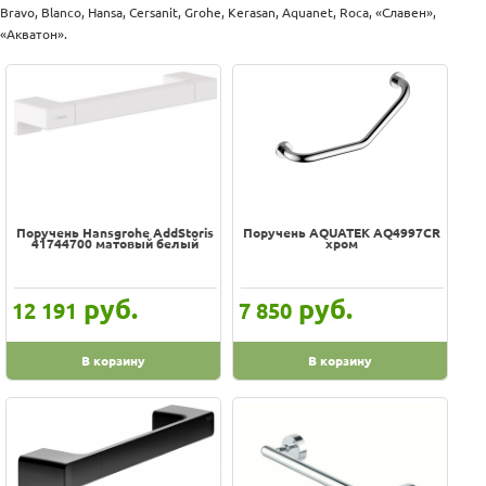
Оплата
Bravo, Blanco, Hansa, Cersanit, Grohe, Kerasan, Aquanet, Roca, «Славен»,
100% гарантия цены и наличия
Доставка
«Акватон».
Услуги
В наличии на складе
Возврат
Скидки, подарки
обмен
Акции
Хиты
Контакты
Цена
-
Поручень Hansgrohe AddStoris
Поручень AQUATEK AQ4997CR
41744700 матовый белый
хром
Производитель
AQUATEK
руб.
руб.
12 191
7 850
Bagno Associati
Dornbracht
В корзину
В корзину
Fixsen
GEESA
GROHE
Gustavsberg