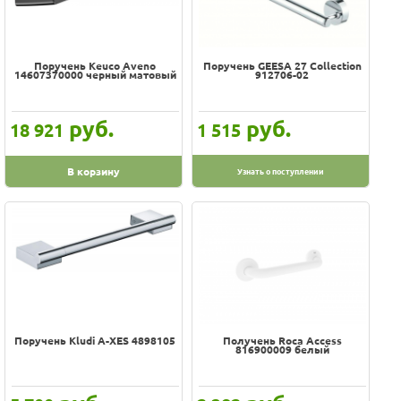
Hansgrohe
Hatria
INDA
Поручень Keuco Aveno
Поручень GEESA 27 Collection
14607370000 черный матовый
912706-02
Ideal Standard
Jika
руб.
руб.
18 921
1 515
Keuco
Kludi
В корзину
Узнать о поступлении
Kolo
Ledeme
Novaservis
Roca
Timo
WasserKraft
Поручень Kludi A-XES 4898105
Получень Roca Access
816900009 белый