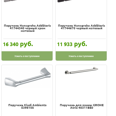
Поручень Hansgrohe AddStoris
Поручень Hansgrohe AddStoris
41744340 черный хром
41744670 черный матовый
матовый
руб.
руб.
16 340
11 933
Узнать о поступлении
Узнать о поступлении
Поручень Kludi Ambienta
Поручень для ванны GROHE
5398105
Atrio 40311BE0