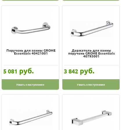
Поручень для ванны GROHE
Держатель для ванны
Essentials 40421001
поручень GROHE Essentials
40793001
руб.
руб.
5 081
3 842
Узнать о поступлении
Узнать о поступлении