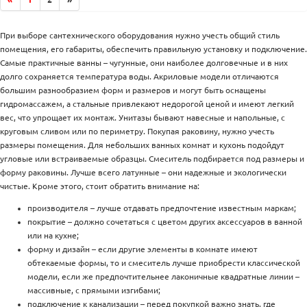
При выборе сантехнического оборудования нужно учесть общий стиль
помещения, его габариты, обеспечить правильную установку и подключение.
Самые практичные ванны – чугунные, они наиболее долговечные и в них
долго сохраняется температура воды. Акриловые модели отличаются
большим разнообразием форм и размеров и могут быть оснащены
гидромассажем, а стальные привлекают недорогой ценой и имеют легкий
вес, что упрощает их монтаж. Унитазы бывают навесные и напольные, с
круговым сливом или по периметру. Покупая раковину, нужно учесть
размеры помещения. Для небольших ванных комнат и кухонь подойдут
угловые или встраиваемые образцы. Смеситель подбирается под размеры и
форму раковины. Лучше всего латунные – они надежные и экологически
чистые. Кроме этого, стоит обратить внимание на:
производителя – лучше отдавать предпочтение известным маркам;
покрытие – должно сочетаться с цветом других аксессуаров в ванной
или на кухне;
форму и дизайн – если другие элементы в комнате имеют
обтекаемые формы, то и смеситель лучше приобрести классической
модели, если же предпочтительнее лаконичные квадратные линии –
массивные, с прямыми изгибами;
подключение к канализации – перед покупкой важно знать, где