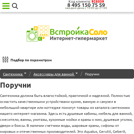
Код клиента:
925039
8‍ 4‍9‍5‍ 1‍5‍0‍ 7‍5‍ 5‍9‍
каждый день с 10:00 до 21:00
Ваш
город:
Москва
Категории
товаров
Бытовая
техника
Подбор по параметрам
для
кухни
Сортировка по
/
/
Сантехника
Аксессуары для ванной
Поручни
Бытовая
техника
Поручни
По популярности
для
дома
Наименованию
Сантехника должна быть влагостойкой, практичной и надежной. Полностью
Сантехника
оснастить качественными устройствами кухню, ванную и санузел в
Новинкам
Садовая
небольшой квартире или коттедже помогут товары из каталога сантехники
техника
Дешевле
нашего интернет-магазина. Здесь есть душевые кабины, мебель для ванной,
Уценённая
смесители, ванны, унитазы, кухонные мойки и краны к ним, душевые уголки,
Дороже
техника
двери и боксы. В наличии счетчики воды, шаровые краны, сифоны от
О нас
мировых и отечественных производителей. Это Aqualux, Gerutti, Geberit,