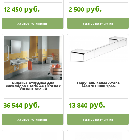
руб.
руб.
12 450
2 500
Узнать о поступлении
Узнать о поступлении
Сиденье откидное для
Поручень Keuco Aveno
инвалидов Hatria AUTONOMY
14607010000 хром
Y0DK01 белый
руб.
руб.
36 544
13 840
Узнать о поступлении
Узнать о поступлении