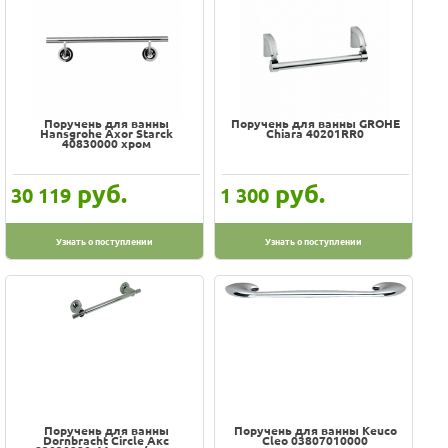
Поручень для ванны
Поручень для ванны GROHE
Hansgrohe Axor Starck
Chiara 40201RR0
40830000 хром
руб.
руб.
30 119
1 300
Узнать о поступлении
Узнать о поступлении
Поручень для ванны
Поручень для ванны Keuco
Dornbracht Circle Aкc
Cleo 03807010000