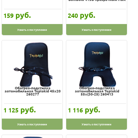
Roxy-kids
SAFETY 1ST
руб.
руб.
159
240
STM
Safety 1-st
Узнать о поступлении
Узнать о поступлении
TRUNKI
Teplokid
Teutonia
Welldon
АВТОМАЛЫШ
Антей
Обогрев-подстилка
Обогрев-подстилка
Ирбис
автомобильная Teplokid 45х20
автомобильная Teplokid
260277
55х(30-25) 260413
Карапуз
ОТК
руб.
руб.
1 125
1 116
СПИ
Смешарики
Узнать о поступлении
Узнать о поступлении
Сонный Гномик