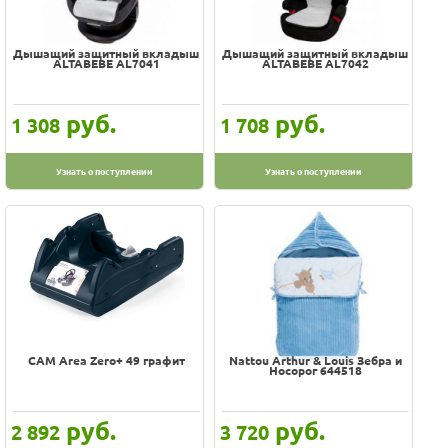
Дышащий защитный вкладыш
Дышащий защитный вкладыш
ALTABEBE AL7041
ALTABEBE AL7042
руб.
руб.
1 308
1 708
Узнать о поступлении
Узнать о поступлении
CAM Area Zero+ 49 графит
Nattou Arthur & Louis Зебра и
Носорог 644518
руб.
руб.
2 892
3 720