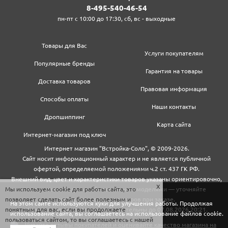
8‍-4‍9‍5‍-5‍4‍0‍-4‍6‍-5‍4‍
пн-пт с 10:00 до 17:30, сб, вс - выходные
Товары для Вас
Услуги покупателям
Популярные бренды
Гарантия на товары
Доставка товаров
Правовая информация
Способы оплаты
Наши контакты
Дропшиппинг
Карта сайта
Интернет-магазин под ключ
Интернет магазин "Встройка-Соло", © 2009-2026.
Сайт носит информационный характер и не является публичной
офертой, определяемой положениями ч.2 ст. 437 ГК РФ.
Внешний вид, цвет и характеристики товаров указаны ориентировочно,
Мы используем cookie для работы сайта, это
могут не совпадать с обновленными моделями — уточняйте
позволяет сделать сайт более полезным и
информацию у менеджеров при заказе.
На этом сайте используются куки для улучшения работы. Продолжая
понятным для вас, если вы продолжаете
Цены и условия доставки действительны до 07.08.2026 20:21.
использование сайта, вы соглашаетесь на использование файлов cookie.
пользоваться сайтом, то вы соглашаетесь с нашей