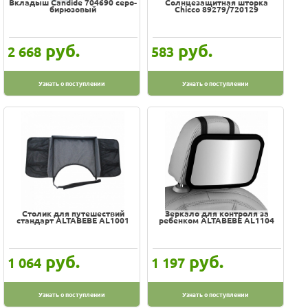
Вкладыш Candide 704690 серо-
Солнцезащитная шторка
бирюзовый
Chicco 89279/720129
руб.
руб.
2 668
583
Узнать о поступлении
Узнать о поступлении
Столик для путешествий
Зеркало для контроля за
стандарт ALTABEBE AL1001
ребенком ALTABEBE AL1104
руб.
руб.
1 064
1 197
Узнать о поступлении
Узнать о поступлении