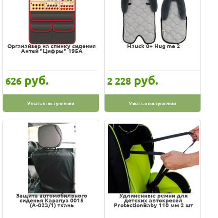
Оплата
Сортировка по
Доставка
Услуги
По популярности
Возврат
обмен
Наименованию
Органайзер на спинку сидения
Hauck 0+ Hug me 2
Акции
Антей "Цифры" 195А
Новинкам
Контакты
Дешевле
руб.
руб.
626
2 228
Дороже
Узнать о поступлении
Узнать о поступлении
100% гарантия цены и наличия
В наличии на складе
Скидки, подарки
Хиты
Цена
-
Защита автомобильного
Удлиненные ремни для
сиденья Карапуз 0015
детских автокресел
(А-023/1) ткань
ProtectionBaby 110 мм 2 шт