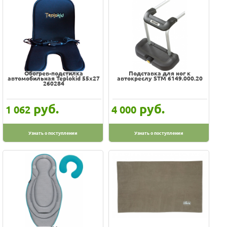
Фэст
Обогрев-подстилка
Подставка для ног к
автомобильная Teplokid 55х27
автокреслу STM 6149.000.20
260284
руб.
руб.
1 062
4 000
Узнать о поступлении
Узнать о поступлении