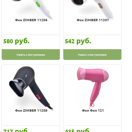
Magnit
Marta
Maxima
Фен ZIMBER 11206
Фен ZIMBER 11207
Maxwell
Mayer&Boch
руб.
руб.
580
542
Meyvel
Moser
Узнать о поступлении
Узнать о поступлении
Panasonic
Parlux
Philips
Pioneer
Polaris
Redmond
Rolsen
Фен ZIMBER 11208
Фен Фея 121
SONNEN
STARWIND
руб.
руб.
717
435