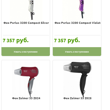
Vitesse
Willmark
Winner
Xiaomi
Фен Parlux 3200 Compact Silver
Фен Parlux 3200 Compact Violet
ZIMBER
Zelmer
руб.
руб.
7 357
7 357
Бердск
ВАСИЛИСА
Узнать о поступлении
Узнать о поступлении
ВЕЛИКИЕ РЕКИ
Добрыня
Фея
Фен Zelmer 33 Z024
Фен Zelmer 33 Z025