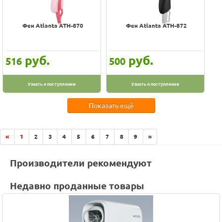
Фен Atlanta ATH-870
Фен Atlanta ATH-872
руб.
руб.
516
500
Узнать о поступлении
Узнать о поступлении
Показать ещё
«
1
2
3
4
5
6
7
8
9
»
Производители рекомендуют
Недавно проданные товары