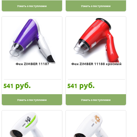
DELTA
Узнать о поступлении
Узнать о поступлении
ENERGY
Econ
Endever
Erisson
First
GA.MA
HOMESTAR
Фен ZIMBER 11187
Фен ZIMBER 11188 красный
Home Element
Irit
руб.
руб.
541
541
JARKOFF
KELLI
Узнать о поступлении
Узнать о поступлении
Kromax
LUMME
Lira
MPM