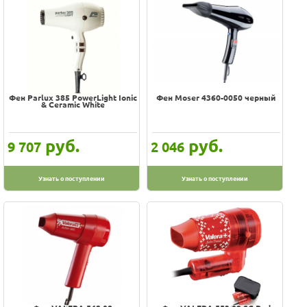
Фен Parlux 385 PowerLight Ionic
Фен Moser 4360-0050 черный
& Ceramic White
руб.
руб.
9 707
2 046
Узнать о поступлении
Узнать о поступлении