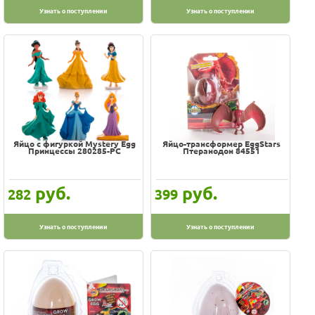
Узнать о поступлении
Узнать о поступлении
Яйцо с фигуркой Mystery Egg
Яйцо-трансформер EggStars
Принцессы 280285-PC
Птеранодон 84551
руб.
руб.
282
399
Узнать о поступлении
Узнать о поступлении