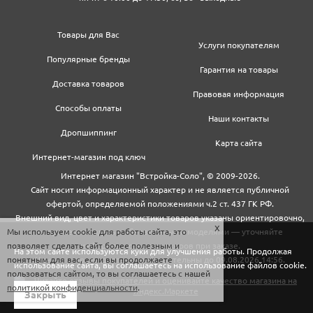
Товары для Вас
Услуги покупателям
Популярные бренды
Гарантия на товары
Доставка товаров
Правовая информация
Способы оплаты
Наши контакты
Дропшиппинг
Карта сайта
Интернет-магазин под ключ
Интернет магазин "Встройка-Соло", © 2009-2026.
Сайт носит информационный характер и не является публичной
офертой, определяемой положениями ч.2 ст. 437 ГК РФ.
Внешний вид, цвет и характеристики товаров указаны ориентировочно,
Мы используем cookie для работы сайта, это
могут не совпадать с обновленными моделями — уточняйте
позволяет сделать сайт более полезным и
информацию у менеджеров при заказе.
На этом сайте используются куки для улучшения работы. Продолжая
понятным для вас, если вы продолжаете
Цены и условия доставки действительны до 09.08.2026 14:56.
использование сайта, вы соглашаетесь на использование файлов cookie.
пользоваться сайтом, то вы соглашаетесь с нашей
политикой конфиденциальности
.
Закрыть