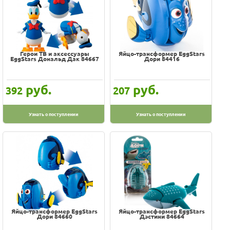
Герои ТВ и аксессуары
Яйцо-трансформер EggStars
EggStars Дональд Дак 84667
Дори 84416
руб.
руб.
392
207
Узнать о поступлении
Узнать о поступлении
Яйцо-трансформер EggStars
Яйцо-трансформер EggStars
Дори 84660
Дэстини 84664