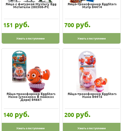
Яйцо с фигуркой Mystery Egg
Яйцо-трансформер EggStars
Мстители 280308-PC
Мэтр 84414
руб.
руб.
151
700
Узнать о поступлении
Узнать о поступлении
Яйцо-трансформер EggStars
Яйцо-трансформер EggStars
Немо (упаковка В поисках
Нэмо 84415
Дори) 84661
руб.
руб.
140
200
Узнать о поступлении
Узнать о поступлении