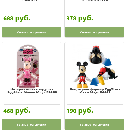
руб.
руб.
688
378
Узнать о поступлении
Узнать о поступлении
Интерактивная игрушка
Яйцо-трансформер EggStars
EggStars Минни Маус 84666
Мкки Маус 84665
руб.
руб.
468
190
Узнать о поступлении
Узнать о поступлении