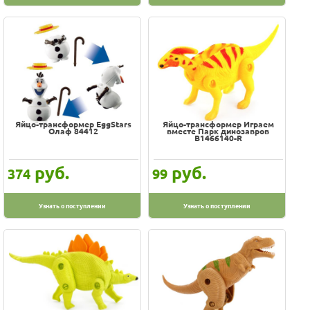
Яйцо-трансформер EggStars
Яйцо-трансформер Играем
Олаф 84412
вместе Парк динозавров
B1466140-R
руб.
руб.
374
99
Узнать о поступлении
Узнать о поступлении