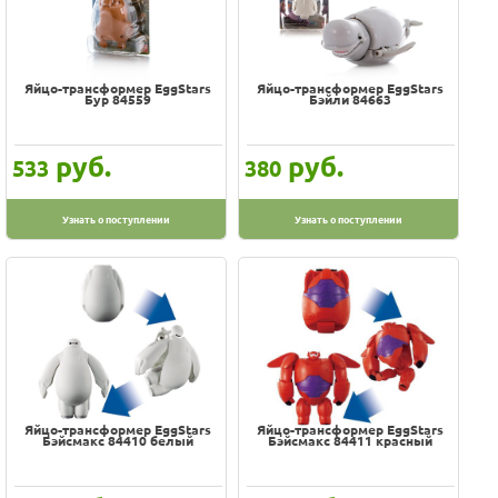
Яйцо-трансформер EggStars
Яйцо-трансформер EggStars
Бур 84559
Бэйли 84663
руб.
руб.
533
380
Узнать о поступлении
Узнать о поступлении
Яйцо-трансформер EggStars
Яйцо-трансформер EggStars
Бэйсмакс 84410 белый
Бэйсмакс 84411 красный