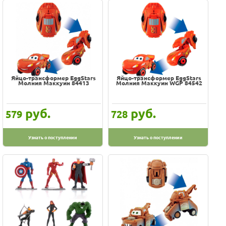
Яйцо-трансформер EggStars
Яйцо-трансформер EggStars
Молния Маккуин 84413
Молния Маккуин WGP 84542
руб.
руб.
579
728
Узнать о поступлении
Узнать о поступлении