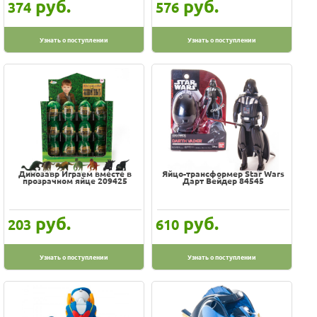
руб.
руб.
374
576
Узнать о поступлении
Узнать о поступлении
Динозавр Играем вместе в
Яйцо-трансформер Star Wars
прозрачном яйце 209425
Дарт Вейдер 84545
руб.
руб.
203
610
Узнать о поступлении
Узнать о поступлении