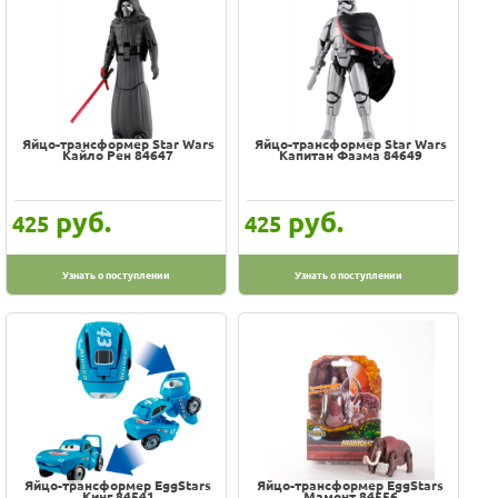
Яйцо-трансформер Star Wars
Яйцо-трансформер Star Wars
Кайло Рен 84647
Капитан Фазма 84649
руб.
руб.
425
425
Узнать о поступлении
Узнать о поступлении
Яйцо-трансформер EggStars
Яйцо-трансформер EggStars
Кинг 84541
Мамонт 84556