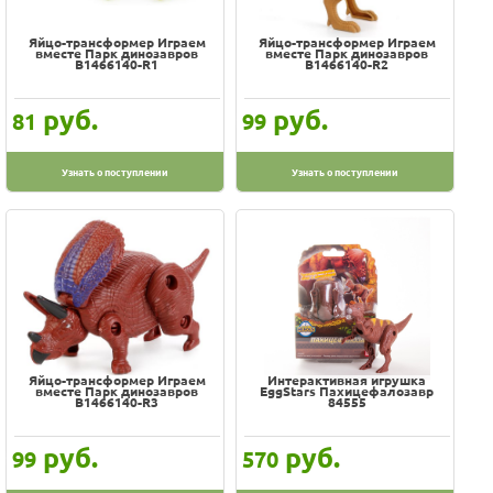
Яйцо-трансформер Играем
Яйцо-трансформер Играем
вместе Парк динозавров
вместе Парк динозавров
B1466140-R1
B1466140-R2
руб.
руб.
81
99
Узнать о поступлении
Узнать о поступлении
Яйцо-трансформер Играем
Интерактивная игрушка
вместе Парк динозавров
EggStars Пахицефалозавр
B1466140-R3
84555
руб.
руб.
99
570