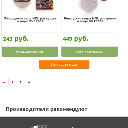
Яйцо динозавра HGL растущее
Яйцо динозавра HGL растущее
в воде SV12037
в воде SV12308
руб.
руб.
243
449
Узнать о поступлении
Узнать о поступлении
Показать ещё
«
1
2
»
Производители рекомендуют