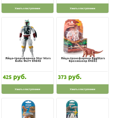
Star Wars
Система нагрузки
Узнать о поступлении
Узнать о поступлении
Играем вместе
герои фильмов и мультфильмов
Технопарк
игрушка для ванной
фигурки животных
Яйцо-трансформер Star Wars
Яйцо-трансформер EggStars
Боба Фетт 84645
Брахиозавр 84552
руб.
руб.
425
373
Узнать о поступлении
Узнать о поступлении