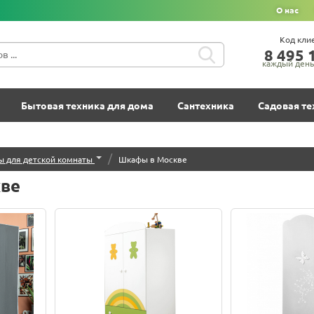
О нас
Код кли
8‍ 4‍9‍5‍ 1
каждый день 
Бытовая техника для дома
Сантехника
Садовая те
/
ы для детской комнаты
Шкафы в Москве
ве