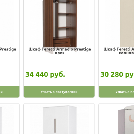
Prestige
Шкаф Feretti Armadio Prestige
Шкаф Feretti A
орех
слонов
руб.
ру
34 440
30 280
ии
Узнать о поступлении
Узнать о п