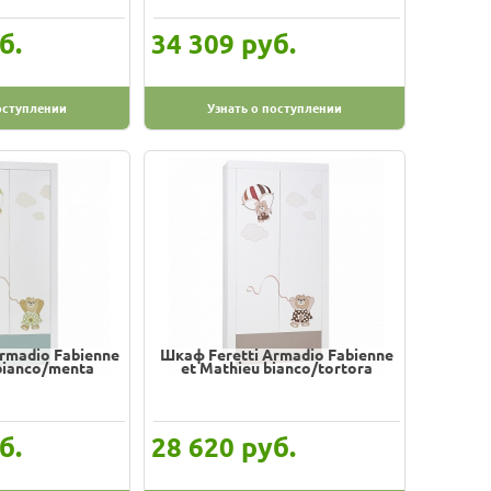
б.
руб.
34 309
оступлении
Узнать о поступлении
rmadio Fabienne
Шкаф Feretti Armadio Fabienne
bianco/menta
et Mathieu bianco/tortora
б.
руб.
28 620