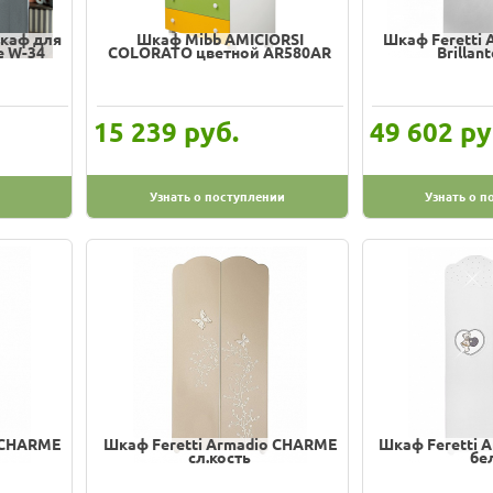
каф для
Шкаф Mibb AMICIORSI
Шкаф Feretti 
 W-34
COLORATO цветной AR580AR
Brillan
руб.
ру
15 239
49 602
Узнать о поступлении
Узнать о п
o CHARME
Шкаф Feretti Armadio CHARME
Шкаф Feretti 
сл.кость
бе