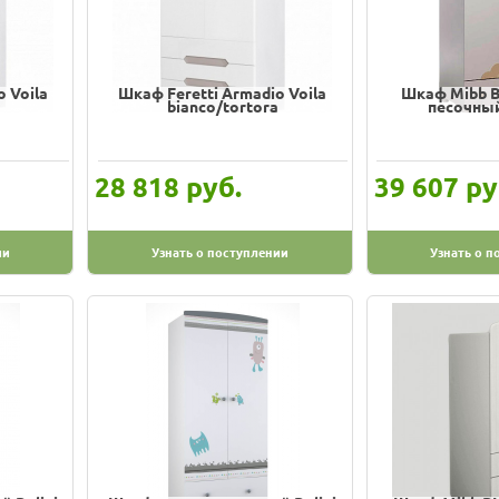
 Voila
Шкаф Feretti Armadio Voila
Шкаф Mibb B
bianco/tortora
песочны
руб.
ру
28 818
39 607
ии
Узнать о поступлении
Узнать о п