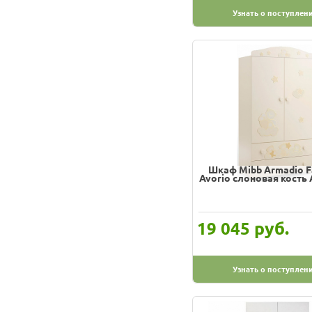
Можга
Узнать о поступлен
Шкаф Mibb Armadio F
Avorio слоновая кость
руб.
19 045
Узнать о поступлен