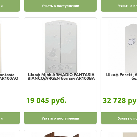
ии
Узнать о поступлении
Узнать о п
antasia
Шкаф Mibb ARMADIO FANTASIA
Шкаф Feretti 
 AR100AO
BIANCO/ARGEN белый AR100BA
бе
руб.
ру
19 045
32 728
ии
Узнать о поступлении
Узнать о п