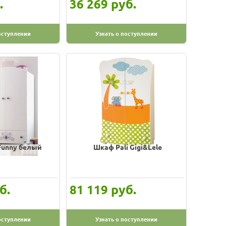
.
руб.
36 269
оступлении
Узнать о поступлении
Funny белый
Шкаф Pali Gigi&Lele
б.
руб.
81 119
оступлении
Узнать о поступлении