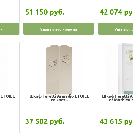
руб.
ру
51 150
42 074
ии
Узнать о поступлении
Узнать о п
 ETOILE
Шкаф Feretti Armadio ETOILE
Шкаф Feretti A
сл.кость
et Mathieu 
руб.
ру
37 502
43 615