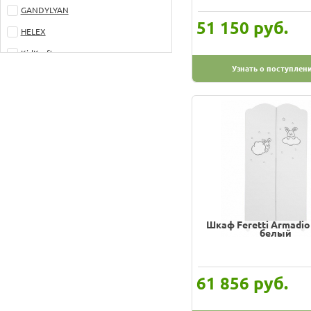
GANDYLYAN
руб.
51 150
HELEX
KidKraft
Узнать о поступлен
Mibb
Micuna
Pali
Papaloni
Polini
VLANA
Влана
Шкаф Feretti Armadio
Гандылян
белый
КРАСНАЯ ЗВЕЗДА
Лель
руб.
61 856
Мебеком