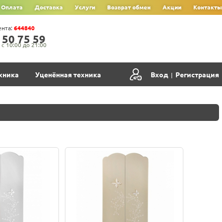
Оплата
Доставка
Услуги
Возврат обмен
Акции
Контакты
ента:
644840
‍5‍0‍ 7‍5‍ 5‍9‍
с 10:00 до 21:00
хника
Уценённая техника
Вход
Регистрация
|