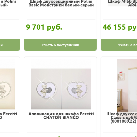
 Polini
Шкаф двухсекционный Polini
Шкаф Mibb B
лый-
Basic Монстрики белый-серый
AR4
руб.
ру
9 701
46 155
ии
Узнать о поступлении
Узнать о п
 Feretti
Аппликация для шкафа Feretti
Шкаф двухсек
O
CHATON BIANCO
Classic дуб
(0001089.22