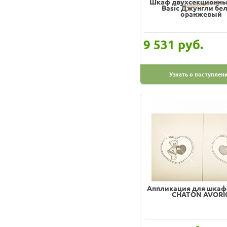
Шкаф двухсекционный
Basic Джунгли бе
оранжевый
руб.
9 531
Узнать о поступлен
Аппликация для шкафа
CHATON AVORI