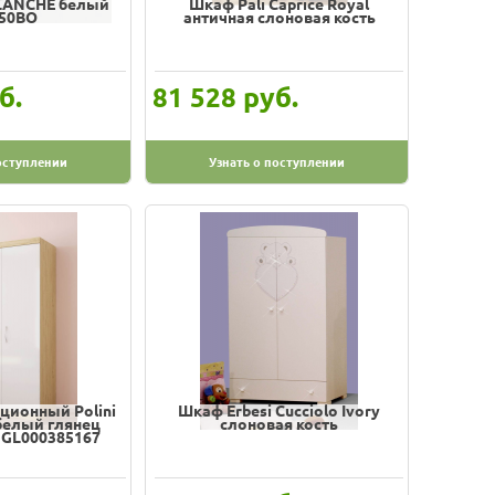
LANCHE белый
Шкаф Pali Caprice Royal
50BO
античная слоновая кость
б.
руб.
81 528
оступлении
Узнать о поступлении
ционный Polini
Шкаф Erbesi Cucciolo Ivory
/белый глянец
слоновая кость
) GL000385167