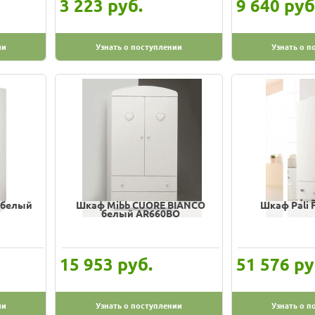
руб.
руб
3 223
9 640
ии
Узнать о поступлении
Узнать о п
o белый
Шкаф Mibb CUORE BIANCO
Шкаф Pali 
белый AR660BO
руб.
ру
15 953
51 576
ии
Узнать о поступлении
Узнать о п