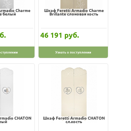
Armadio Charme
Шкаф Feretti Armadio Charme
te белый
Brillante слоновая кость
б.
руб.
46 191
оступлении
Узнать о поступлении
Armadio CHATON
Шкаф Feretti Armadio CHATON
лый
сл.кость