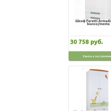
Шкаф Feretti Armadio
bianco/menta
руб.
30 758
Узнать о поступлен