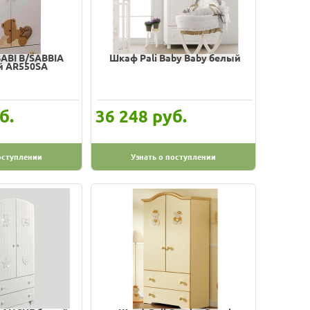
ABI B/SABBIA
Шкаф Pali Baby Baby белый
й AR550SA
б.
руб.
36 248
оступлении
Узнать о поступлении