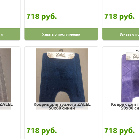
руб.
руб.
718
718
ии
Узнать о поступлении
Узнать о п
 ZALEL
Коврик для туалета ZALEL
Коврик для 
50х80 синий
50х80 с
руб.
руб.
718
718