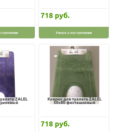
руб.
718
оступлении
Узнать о поступлении
туалета ZALEL
Коврик для туалета ZALEL
иреневый
50х80 фисташковый
руб.
718