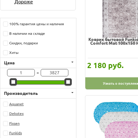
Дороже
100% гарантия цены и наличия
В наличии на складе
Коврик бытовой Funkid
Comfort Mat 100х150 
Скидки, подарки
Хиты
Цена
руб.
2 180
-
Узнать о поступлен
Производитель
Aquanet
Dekotex
Fixsen
Funkids