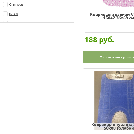
Grampus
IDDIS
Коврик для ванной 
15042 36x69 с
Lemark
Mayer&Boch
руб.
188
Milardo
Ridder
Узнать о поступлен
VORTEX
WasserKraft
ZALEL
Коврик для туалета
50х80 голубой