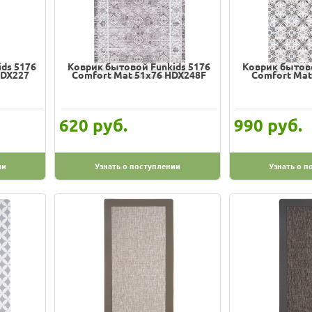
ds 5176
Коврик бытовой Funkids 5176
Коврик бытово
HDX227
Comfort Mat 51х76 HDX248F
Comfort Mat
руб.
руб.
620
990
ии
Узнать о поступлении
Узнать о п