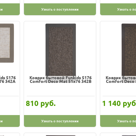
ии
Узнать о поступлении
Узнать о п
ds 5176
Коврик бытовой Funkids 5176
Коврик бытово
76 342A
Comfort Deco Mat 51х76 342B
Comfort Deco 
руб.
руб
810
1 140
ии
Узнать о поступлении
Узнать о п