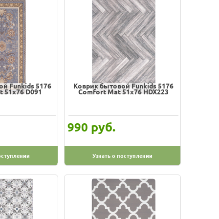
й Funkids 5176
Коврик бытовой Funkids 5176
t 51х76 D091
Comfort Mat 51х76 HDX223
руб.
990
оступлении
Узнать о поступлении