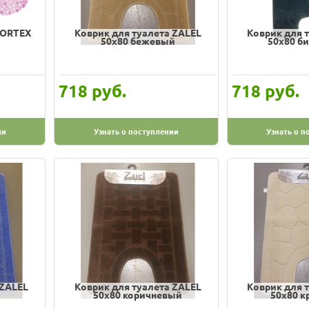
VORTEX
Коврик для туалета ZALEL
Коврик для 
м
50х80 бежевый
50х80 б
руб.
руб.
718
718
ии
Узнать о поступлении
Узнать о п
 ZALEL
Коврик для туалета ZALEL
Коврик для 
50х80 коричневый
50х80 