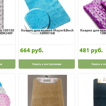
s 100150
Коврик для ванной Mayer&Boch
Коврик для ва
HDX248F
1300016B
130
руб.
руб.
664
481
ии
Узнать о поступлении
Узнать о п