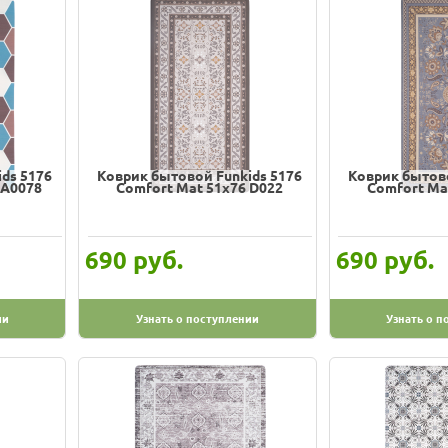
ds 5176
Коврик бытовой Funkids 5176
Коврик бытово
AA0078
Comfort Mat 51х76 D022
Comfort Ma
руб.
руб.
690
690
ии
Узнать о поступлении
Узнать о п