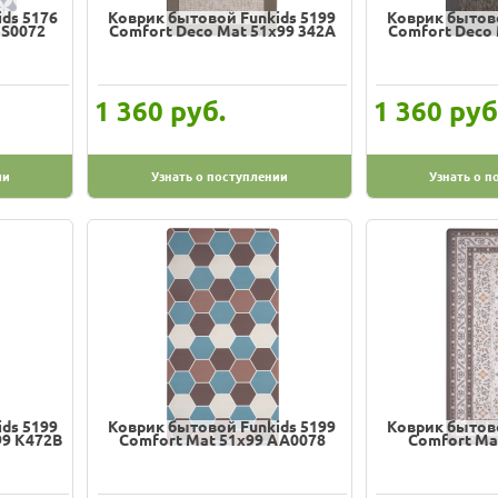
ds 5176
Коврик бытовой Funkids 5199
Коврик бытово
US0072
Comfort Deco Mat 51х99 342A
Comfort Deco 
руб.
руб
1 360
1 360
ии
Узнать о поступлении
Узнать о п
ds 5199
Коврик бытовой Funkids 5199
Коврик бытово
99 K472B
Comfort Mat 51х99 AA0078
Comfort Ma