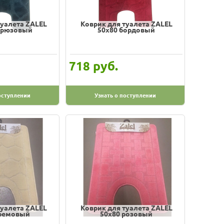
туалета ZALEL
Коврик для туалета ZALEL
ирюзовый
50х80 бордовый
руб.
718
оступлении
Узнать о поступлении
туалета ZALEL
Коврик для туалета ZALEL
кремовый
50х80 розовый