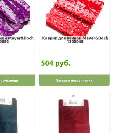
нной Mayer&Boch
Коврик для ванной Mayer&Boch
0052
1303048
руб.
504
оступлении
Узнать о поступлении