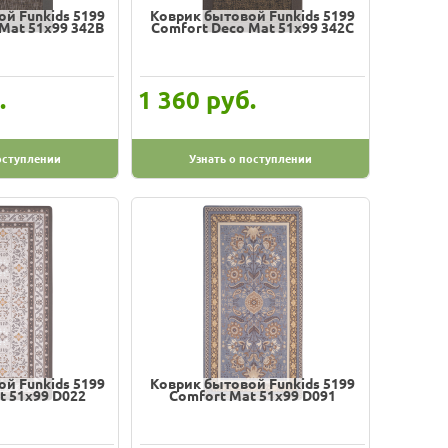
й Funkids 5199
Коврик бытовой Funkids 5199
Mat 51х99 342B
Comfort Deco Mat 51х99 342C
.
руб.
1 360
оступлении
Узнать о поступлении
й Funkids 5199
Коврик бытовой Funkids 5199
t 51х99 D022
Comfort Mat 51х99 D091