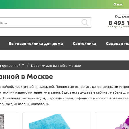
О нас
Код кли
8‍ 4‍9‍5‍ 1
каждый день 
Бытовая техника для дома
Сантехника
Садовая те
/
ы для ванной
Коврики для ванной в Москве
анной в Москве
стойкой, практичной и надежной. Полностью оснастить качественными устро
антехники нашего интернет-магазина. Здесь есть душевые кабины, мебель для
. В наличии счетчики воды, шаровые краны, сифоны от мировых и отечественны
et, Roca, «Славен», «Акватон».