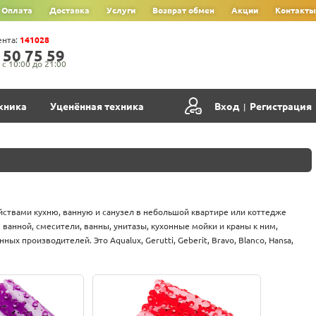
Оплата
Доставка
Услуги
Возврат обмен
Акции
Контакты
ента:
141028
‍5‍0‍ 7‍5‍ 5‍9‍
с 10:00 до 21:00
хника
Уценённая техника
Вход
Регистрация
|
йствами кухню, ванную и санузел в небольшой квартире или коттедже
 ванной, смесители, ванны, унитазы, кухонные мойки и краны к ним,
х производителей. Это Aqualux, Gerutti, Geberit, Bravo, Blanco, Hansa,