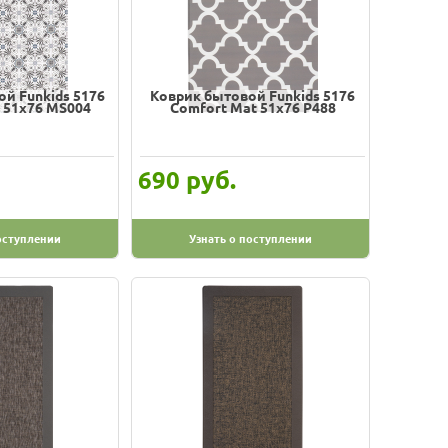
й Funkids 5176
Коврик бытовой Funkids 5176
 51х76 MS004
Comfort Mat 51х76 P488
руб.
690
оступлении
Узнать о поступлении