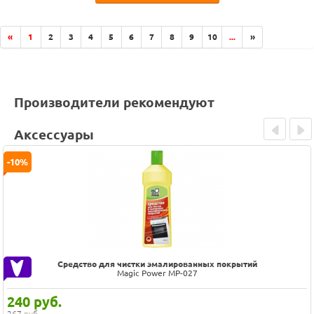
«
1
2
3
4
5
6
7
8
9
10
...
»
Производители рекомендуют
Аксессуары
Prev
Next
-10%
Средство для чистки эмалированных покрытий
Magic Power MP-027
240
руб.
267 руб.