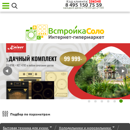
Код клиента:
206345
8‍ 4‍9‍5‍ 1‍5‍0‍ 7‍5‍ 5‍9‍
каждый день с 10:00 до 21:00
Ваш
город:
Москва
Категории
товаров
Бытовая
техника
для
кухни
Бытовая
техника
для
дома
Сантехника
Садовая
техника
Уценённая
Подбор по параметрам
техника
Встраиваемые морозильные камеры
О нас
/
/
Бытовая техника для кухни
Холодильники и морозильники