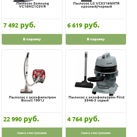
Пылесос Samsung
Пылесос LG VC5316NNTR
VC18M21C0VR
красный/черный
руб.
руб.
7 492
6 619
В корзину
В корзину
Пылесос с аквафильтром
Пылесос с аквафильтром First
Bissell 1991J
5546-3 серый
руб.
руб.
22 990
4 764
Узнать о поступлении
Узнать о поступлении