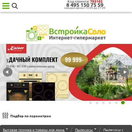
Код клиента:
753102
8‍ 4‍9‍5‍ 1‍5‍0‍ 7‍5‍ 5‍9‍
каждый день с 10:00 до 21:00
Ваш
город:
Москва
Категории
товаров
Бытовая
техника
для
кухни
Бытовая
техника
для
дома
Сантехника
Садовая
техника
Уценённая
Подбор по параметрам
техника
Сортировка по
О нас
/
/
Бытовая техника и товары для дома
Пылесосы
Пылесосы с