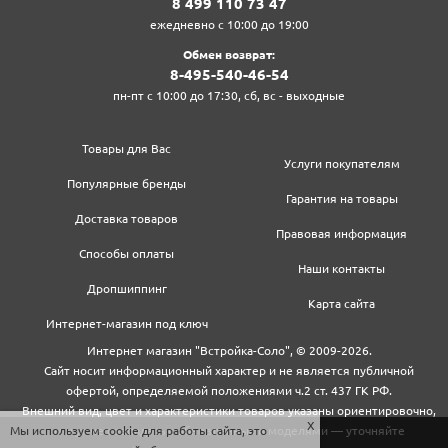
8‍ 4‍9‍9‍ 1‍1‍0‍ 7‍3‍ 4‍7‍
ежедневно с 10:00 до 19:00
Обмен возврат:
8‍-4‍9‍5‍-5‍4‍0‍-4‍6‍-5‍4‍
пн-пт с 10:00 до 17:30, сб, вс - выходные
Товары для Вас
Услуги покупателям
Популярные бренды
Гарантия на товары
Доставка товаров
Правовая информация
Способы оплаты
Наши контакты
Дропшиппинг
Карта сайта
Интернет-магазин под ключ
Интернет магазин "Встройка-Соло", © 2009-2026.
Сайт носит информационный характер и не является публичной
офертой, определяемой положениями ч.2 ст. 437 ГК РФ.
Внешний вид, цвет и характеристики товаров указаны ориентировочно,
могут не совпадать с обновленными моделями — уточняйте
Мы используем cookie для работы сайта, это