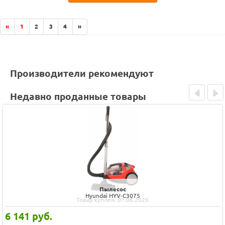
«
1
2
3
4
»
Производители рекомендуют
Недавно проданные товары
Prev
Next
Пылесос
Hyundai HYV-C3075
Товар куплен: 07.08.2026
6 141
руб.