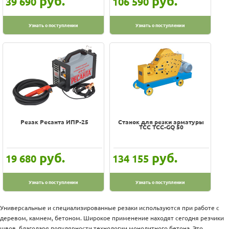
руб.
руб.
39 690
106 590
Узнать о поступлении
Узнать о поступлении
Резак Ресанта ИПР-25
Станок для резки арматуры
ТСС ТСС-GQ 50
руб.
руб.
19 680
134 155
Узнать о поступлении
Узнать о поступлении
Универсальные и специализированные резаки используются при работе с
деревом, камнем, бетоном. Широкое применение находят сегодня резчики
швов, благодаря популярности технологии монолитного бетона. Это