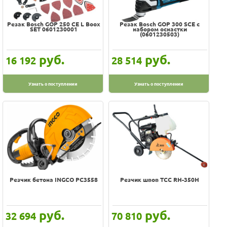
Резак Bosch GOP 250 CE L Boox
Резак Bosch GOP 300 SCE с
SET 0601230001
набором оснастки
(0601230503)
руб.
руб.
16 192
28 514
Узнать о поступлении
Узнать о поступлении
Резчик бетона INGCO PC3558
Резчик швов ТСС RH-350H
руб.
руб.
32 694
70 810