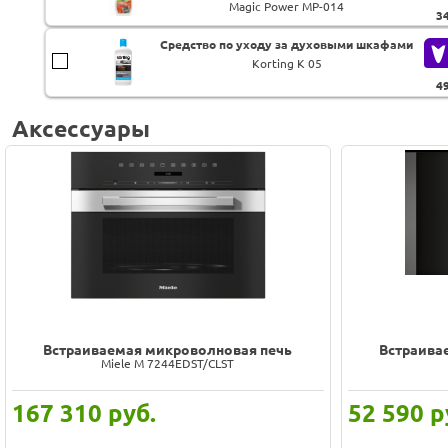
Magic Power MP-014
3
Средство по уходу за духовыми шкафами
Korting K 05
4
Аксессуары
Встраиваемая микроволновая печь
Встраива
Miele M 7244EDST/CLST
167 310
руб.
52 590
р