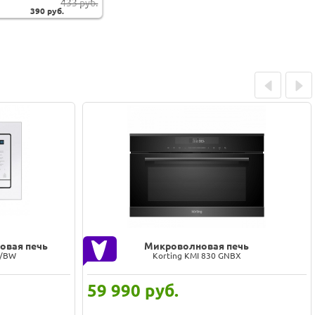
433 руб.
390
руб.
Prev
Next
овая печь
Микроволновая печь
W/BW
Korting KMI 830 GNBX
59 990
руб.