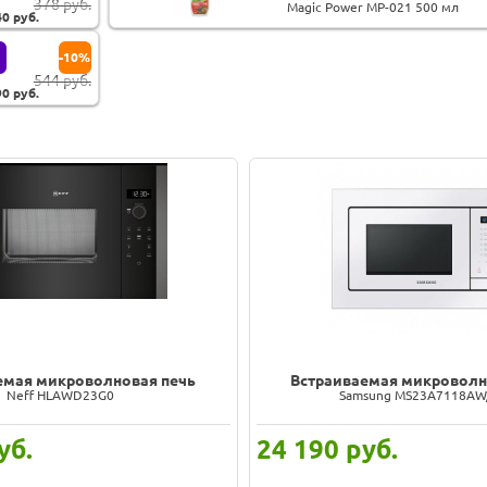
378 руб.
Magic Power MP-021 500 мл
40
руб.
-10%
544 руб.
90
руб.
емая микроволновая печь
Встраиваемая микроволн
Neff HLAWD23G0
Samsung MS23A7118A
уб.
24 190
руб.