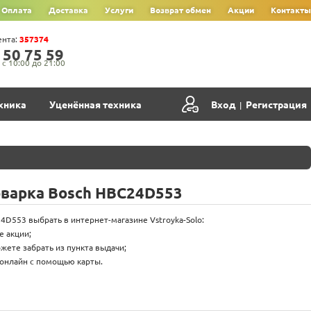
Оплата
Доставка
Услуги
Возврат обмен
Акции
Контакты
ента:
357374
‍5‍0‍ 7‍5‍ 5‍9‍
с 10:00 до 21:00
хника
Уценённая техника
Вход
Регистрация
|
оварка Bosch HBC24D553
4D553 выбрать в интернет-магазине Vstroyka-Solo:
е акции;
жете забрать из пункта выдачи;
онлайн с помощью карты.