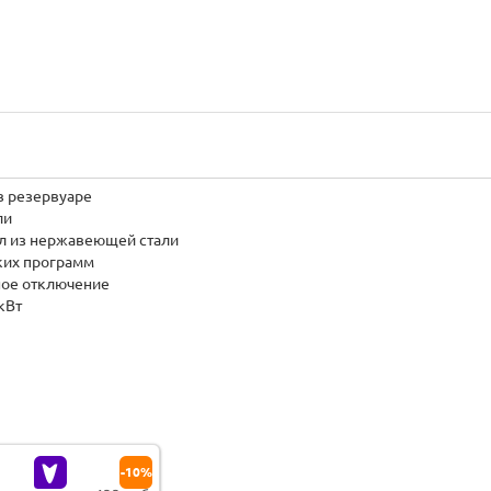
в резервуаре
ли
 л из нержавеющей стали
ских программ
ное отключение
кВт
-10%