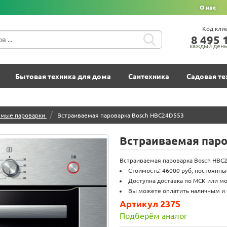
О нас
Код кли
8‍ 4‍9‍5‍ 1
каждый день 
Бытовая техника для дома
Сантехника
Садовая те
/
емые пароварки
Встраиваемая пароварка Bosch HBC24D553
Встраиваемая пар
Встраиваемая пароварка Bosch HBC2
Стоимость: 46000 руб, постоянны
Доступна доставка по МСК или мо
Вы можете оплатить наличным и 
Артикул 2375
Подберём аналог