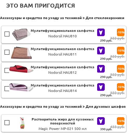
ЭТО ВАМ ПРИГОДИТСЯ
Аксессуары и средства по уходу за техникой > Для стеклокерамики
Мультифункциональная салфетка
-10%
Nodorsil HAU810
322 руб.
290
руб.
Мультифункциональная салфетка
-10%
Nodorsil HAU811
322 руб.
290
руб.
Мультифункциональная салфетка
-10%
Nodorsil HAU812
322 руб.
290
руб.
Мультифункциональная салфетка
-10%
Nodorsil HAU814
322 руб.
290
руб.
Аксессуары и средства по уходу за техникой > Для духовых шкафов
Растворитель жира для кухонных
-10%
поверхностей
433 руб.
Magic Power MP-021 500 мл
390
руб.