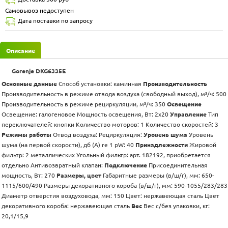
Самовывоз недоступен
Дата поставки по запросу
Описание
Gorenje DKG6335E
Основные данные
Способ установки: каминная
Производительность
Производительность в режиме отвода воздуха (свободный выход), м³/ч: 500
Производительность в режиме рециркуляции, м³/ч: 350
Освещение
Освещение: галогеновое Мощность освещения, Вт: 2х20
Управление
Тип
переключателей: кнопки Количество моторов: 1 Количество скоростей: 3
Режимы работы
Отвод воздуха: Рециркуляция:
Уровень шума
Уровень
шума (на первой скорости), дб (А) re 1 pW: 40
Принадлежности
Жировой
фильтр: 2 металлических Угольный фильтр: арт. 182192, приобретается
отдельно Антивозвратный клапан:
Подключение
Присоединительная
мощность, Вт: 270
Размеры, цвет
Габаритные размеры (в/ш/г), мм: 650-
1115/600/490 Размеры декоративного короба (в/ш/г), мм: 590-1055/283/283
Диаметр отверстия воздуховода, мм: 150 Цвет: нержавеющая сталь Цвет
декоративного короба: нержавеющая сталь
Вес
Вес с/без упаковки, кг:
20,1/15,9