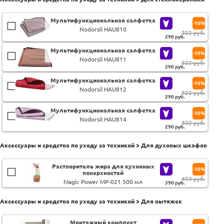
Мультифункциональная салфетка
-10%
Nodorsil HAU810
322 руб.
290
руб.
Мультифункциональная салфетка
-10%
Nodorsil HAU811
322 руб.
290
руб.
Мультифункциональная салфетка
-10%
Nodorsil HAU812
322 руб.
290
руб.
Мультифункциональная салфетка
-10%
Nodorsil HAU814
322 руб.
290
руб.
Аксессуары и средства по уходу за техникой > Для духовых шкафов
Растворитель жира для кухонных
-10%
поверхностей
433 руб.
Magic Power MP-021 500 мл
390
руб.
Аксессуары и средства по уходу за техникой > Для вытяжек
Монтажный комплект