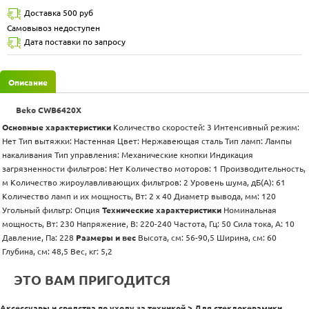
Доставка 500 руб
Самовывоз недоступен
Дата поставки по запросу
Описание
Beko CWB6420X
Основные характеристики
Количество скоростей: 3 Интенсивный режим:
Нет Тип вытяжки: Настенная Цвет: Нержавеющая сталь Тип ламп: Лампы
накаливания Тип управления: Механические кнопки Индикация
загрязненности фильтров: Нет Количество моторов: 1 Производительность,
м Количество жироулавливающих фильтров: 2 Уровень шума, дБ(А): 61
Количество ламп и их мощность, Вт: 2 х 40 Диаметр вывода, мм: 120
Угольный фильтр: Опция
Технические характеристики
Номинальная
мощность, Вт: 230 Напряжение, В: 220-240 Частота, Гц: 50 Сила тока, А: 10
Давление, Па: 228
Размеры и вес
Высота, см: 56-90,5 Ширина, см: 60
Глубина, см: 48,5 Вес, кг: 5,2
ЭТО ВАМ ПРИГОДИТСЯ
Аксессуары и средства по уходу за техникой > Для стеклокерамики