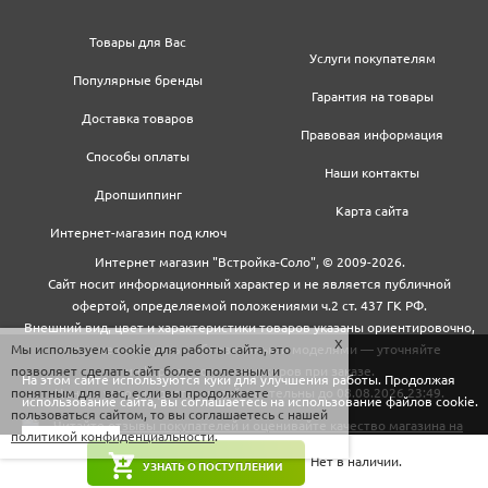
Товары для Вас
Услуги покупателям
Популярные бренды
Гарантия на товары
Доставка товаров
Правовая информация
Способы оплаты
Наши контакты
Дропшиппинг
Карта сайта
Интернет-магазин под ключ
Интернет магазин "Встройка-Соло", © 2009-2026.
Сайт носит информационный характер и не является публичной
офертой, определяемой положениями ч.2 ст. 437 ГК РФ.
Внешний вид, цвет и характеристики товаров указаны ориентировочно,
Мы используем cookie для работы сайта, это
могут не совпадать с обновленными моделями — уточняйте
позволяет сделать сайт более полезным и
информацию у менеджеров при заказе.
На этом сайте используются куки для улучшения работы. Продолжая
понятным для вас, если вы продолжаете
Цены и условия доставки действительны до 08.08.2026 23:49.
использование сайта, вы соглашаетесь на использование файлов cookie.
пользоваться сайтом, то вы соглашаетесь с нашей
политикой конфиденциальности
.
Закрыть
Нет в наличии.
УЗНАТЬ О ПОСТУПЛЕНИИ