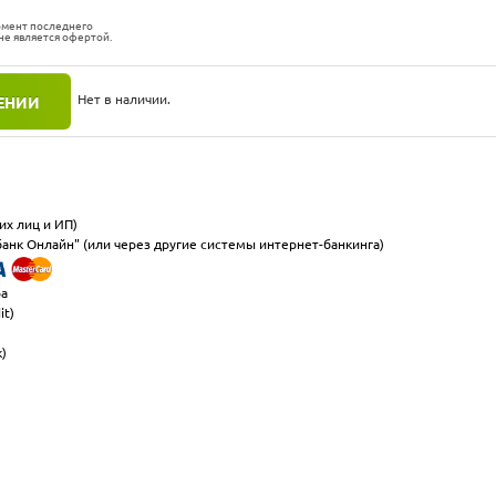
омент последнего
не является офертой.
Нет в наличии.
ЕНИИ
их лиц и ИП)
анк Онлайн" (или через другие системы интернет-банкинга)
ра
it)
к)