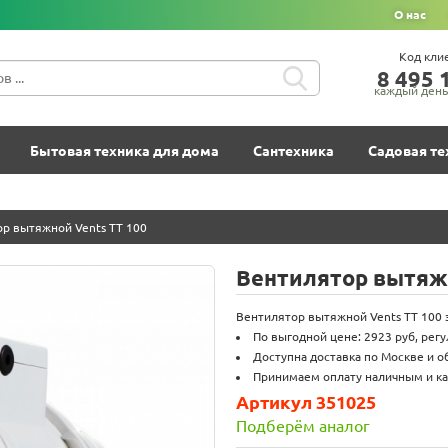
О нас
Код кли
8‍ 4‍9‍5‍ 1
каждый день 
Бытовая техника для дома
Сантехника
Садовая те
р вытяжной Vents ТТ 100
Вентилятор вытяжн
Вентилятор вытяжной Vents ТТ 100 за
По выгодной цене: 2923 руб, рег
Доступна доставка по Москве и о
Принимаем оплату наличным и ка
Артикул 351025
Подберём аналог