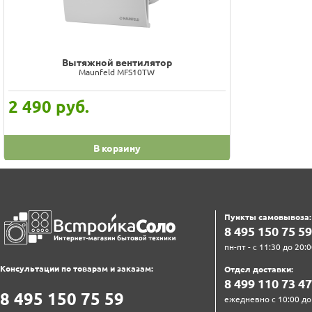
Вытяжной вентилятор
Maunfeld MFS10TW
2 490
руб.
В корзину
Пункты самовывоза:
8‍ 4‍9‍5‍ 1‍5‍0‍ 7‍5‍ 5‍9‍
пн-пт - с 11:30 до 20:0
Консультации по товарам и заказам:
Отдел доставки:
8‍ 4‍9‍9‍ 1‍1‍0‍ 7‍3‍ 4‍7‍
8‍ 4‍9‍5‍ 1‍5‍0‍ 7‍5‍ 5‍9‍
ежедневно с 10:00 до