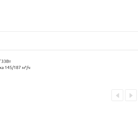
Потребляемая мощность 21 / 33Вт
а 145/187 м³/ч
Prev
Next