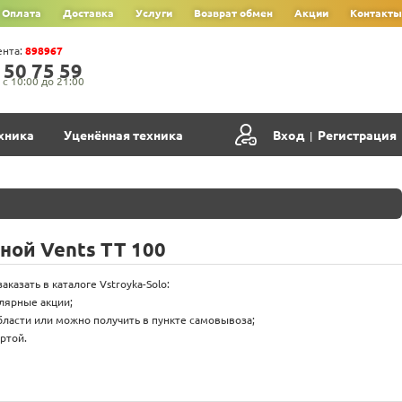
Оплата
Доставка
Услуги
Возврат обмен
Акции
Контакты
ента:
898967
‍5‍0‍ 7‍5‍ 5‍9‍
с 10:00 до 21:00
хника
Уценённая техника
Вход
Регистрация
|
ой Vents ТТ 100
казать в каталоге Vstroyka-Solo:
улярные акции;
бласти или можно получить в пункте самовывоза;
ртой.